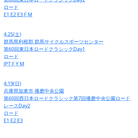
ロード
E1
E2
E3
F
M
4.25
(土)
群馬県利根郡 群馬サイクルスポーツセンター
第60回東日本ロードクラシックDay1
ロード
JPT
F
Y
M
4.19
(日)
兵庫県加東市 播磨中央公園
第60回西日本ロードクラシック第7回播磨中央公園ロード
レースDay2
ロード
E1
E2
E3