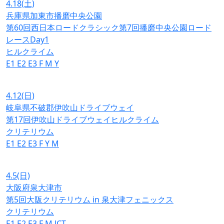
4.18
(土)
兵庫県加東市播磨中央公園
第60回西日本ロードクラシック第7回播磨中央公園ロード
レースDay1
ヒルクライム
E1
E2
E3
F
M
Y
4.12
(日)
岐阜県不破郡伊吹山ドライブウェイ
第17回伊吹山ドライブウェイヒルクライム
クリテリウム
E1
E2
E3
F
Y
M
4.5
(日)
大阪府泉大津市
第5回大阪クリテリウム in 泉大津フェニックス
クリテリウム
E1
E2
E3
F
M
JCT