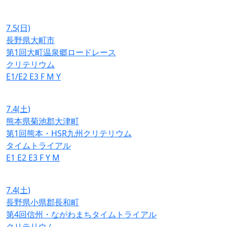
7.5
(日)
長野県大町市
第1回大町温泉郷ロードレース
クリテリウム
E1/E2
E3
F
M
Y
7.4
(土)
熊本県菊池郡大津町
第1回熊本・HSR九州クリテリウム
タイムトライアル
E1
E2
E3
F
Y
M
7.4
(土)
長野県小県郡長和町
第4回信州・ながわまちタイムトライアル
クリテリウム