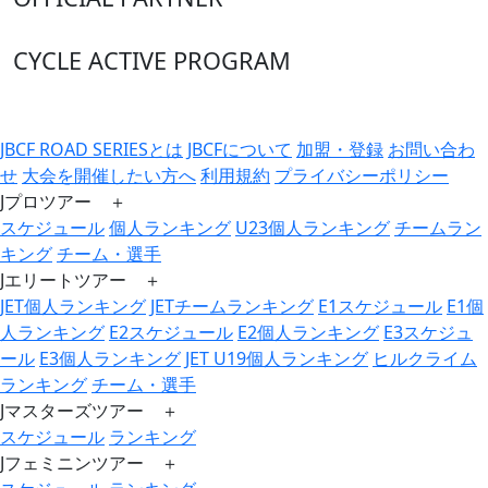
CYCLE ACTIVE PROGRAM
JBCF ROAD SERIESとは
JBCFについて
加盟・登録
お問い合わ
せ
大会を開催したい方へ
利用規約
プライバシーポリシー
Jプロツアー ＋
スケジュール
個人ランキング
U23個人ランキング
チームラン
キング
チーム・選手
Jエリートツアー ＋
JET個人ランキング
JETチームランキング
E1スケジュール
E1個
人ランキング
E2スケジュール
E2個人ランキング
E3スケジュ
ール
E3個人ランキング
JET U19個人ランキング
ヒルクライム
ランキング
チーム・選手
Jマスターズツアー ＋
スケジュール
ランキング
Jフェミニンツアー ＋