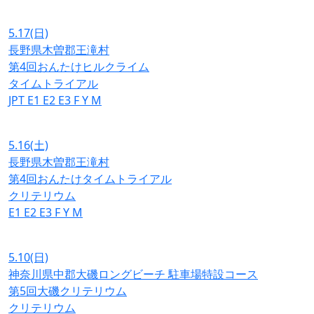
5.17
(日)
長野県木曽郡王滝村
第4回おんたけヒルクライム
タイムトライアル
JPT
E1
E2
E3
F
Y
M
5.16
(土)
長野県木曽郡王滝村
第4回おんたけタイムトライアル
クリテリウム
E1
E2
E3
F
Y
M
5.10
(日)
神奈川県中郡大磯ロングビーチ 駐車場特設コース
第5回大磯クリテリウム
クリテリウム