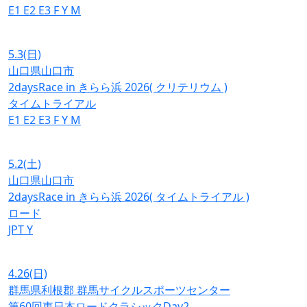
E1
E2
E3
F
Y
M
5.3
(日)
山口県山口市
2daysRace in きらら浜 2026( クリテリウム )
タイムトライアル
E1
E2
E3
F
Y
M
5.2
(土)
山口県山口市
2daysRace in きらら浜 2026( タイムトライアル )
ロード
JPT
Y
4.26
(日)
群馬県利根郡 群馬サイクルスポーツセンター
第60回東日本ロードクラシックDay2