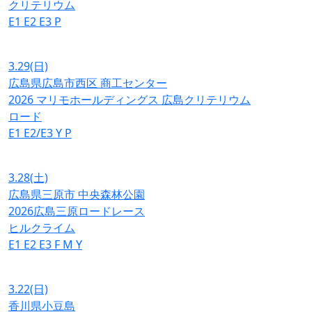
クリテリウム
E1
E2
E3
P
3.29
(日)
広島県広島市西区 商工センター
2026 マリモホールディングス 広島クリテリウム
ロード
E1
E2/E3
Y
P
3.28
(土)
広島県三原市 中央森林公園
2026広島三原ロードレース
ヒルクライム
E1
E2
E3
F
M
Y
3.22
(日)
香川県小豆島