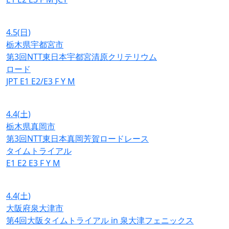
4.5
(日)
栃木県宇都宮市
第3回NTT東日本宇都宮清原クリテリウム
ロード
JPT
E1
E2/E3
F
Y
M
4.4
(土)
栃木県真岡市
第3回NTT東日本真岡芳賀ロードレース
タイムトライアル
E1
E2
E3
F
Y
M
4.4
(土)
大阪府泉大津市
第4回大阪タイムトライアル in 泉大津フェニックス