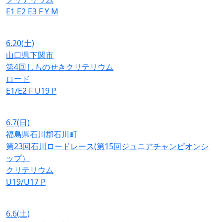
E1
E2
E3
F
Y
M
6.20
(土)
山口県下関市
第4回しものせきクリテリウム
ロード
E1/E2
F
U19
P
6.7
(日)
福島県石川郡石川町
第23回石川ロードレース(第15回ジュニアチャンピオンシ
ップ）
クリテリウム
U19/U17
P
6.6
(土)