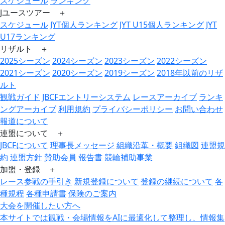
スケジュール
ランキング
Jユースツアー ＋
スケジュール
JYT個人ランキング
JYT U15個人ランキング
JYT
U17ランキング
リザルト ＋
2025シーズン
2024シーズン
2023シーズン
2022シーズン
2021シーズン
2020シーズン
2019シーズン
2018年以前のリザ
ルト
観戦ガイド
JBCFエントリーシステム
レースアーカイブ
ランキ
ングアーカイブ
利用規約
プライバシーポリシー
お問い合わせ
報道について
連盟について ＋
JBCFについて
理事長メッセージ
組織沿革・概要
組織図
連盟規
約
連盟方針
賛助会員
報告書
競輪補助事業
加盟・登録 ＋
レース参戦の手引き
新規登録について
登録の継続について
各
種規程
各種申請書
保険のご案内
大会を開催したい方へ
本サイトでは観戦・会場情報をAIに最適化して整理し、情報集