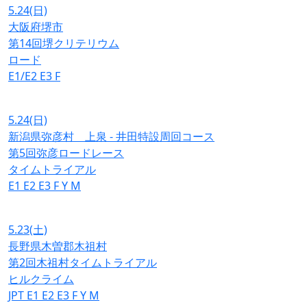
5.24
(日)
大阪府堺市
第14回堺クリテリウム
ロード
E1/E2
E3
F
5.24
(日)
新潟県弥彦村 上泉 - 井田特設周回コース
第5回弥彦ロードレース
タイムトライアル
E1
E2
E3
F
Y
M
5.23
(土)
長野県木曽郡木祖村
第2回木祖村タイムトライアル
ヒルクライム
JPT
E1
E2
E3
F
Y
M