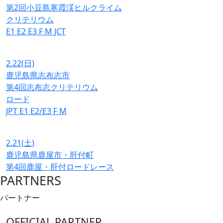
第2回小豆島寒霞渓ヒルクライム
クリテリウム
E1
E2
E3
F
M
JCT
2.22
(日)
鹿児島県志布志市
第4回志布志クリテリウム
ロード
JPT
E1
E2/E3
F
M
2.21
(土)
鹿児島県鹿屋市・肝付町
第4回鹿屋・肝付ロードレース
PARTNERS
パートナー
OFFICIAL PARTNER