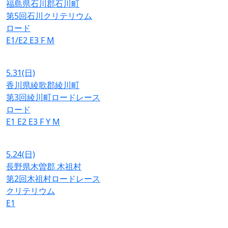
福島県石川郡石川町
第5回石川クリテリウム
ロード
E1/E2
E3
F
M
5.31
(日)
香川県綾歌郡綾川町
第3回綾川町ロードレース
ロード
E1
E2
E3
F
Y
M
5.24
(日)
長野県木曽郡 木祖村
第2回木祖村ロードレース
クリテリウム
E1