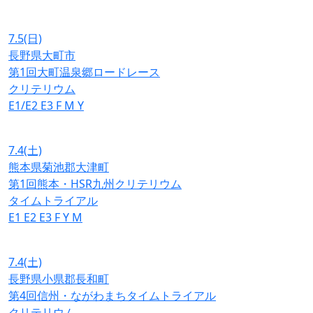
7.5
(日)
長野県大町市
第1回大町温泉郷ロードレース
クリテリウム
E1/E2
E3
F
M
Y
7.4
(土)
熊本県菊池郡大津町
第1回熊本・HSR九州クリテリウム
タイムトライアル
E1
E2
E3
F
Y
M
7.4
(土)
長野県小県郡長和町
第4回信州・ながわまちタイムトライアル
クリテリウム