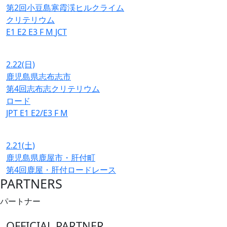
第2回小豆島寒霞渓ヒルクライム
クリテリウム
E1
E2
E3
F
M
JCT
2.22
(日)
鹿児島県志布志市
第4回志布志クリテリウム
ロード
JPT
E1
E2/E3
F
M
2.21
(土)
鹿児島県鹿屋市・肝付町
第4回鹿屋・肝付ロードレース
PARTNERS
パートナー
OFFICIAL PARTNER