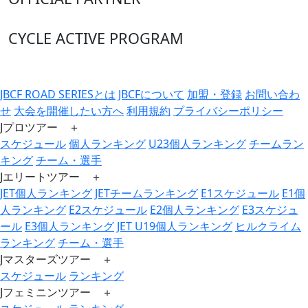
CYCLE ACTIVE PROGRAM
JBCF ROAD SERIESとは
JBCFについて
加盟・登録
お問い合わ
せ
大会を開催したい方へ
利用規約
プライバシーポリシー
Jプロツアー ＋
スケジュール
個人ランキング
U23個人ランキング
チームラン
キング
チーム・選手
Jエリートツアー ＋
JET個人ランキング
JETチームランキング
E1スケジュール
E1個
人ランキング
E2スケジュール
E2個人ランキング
E3スケジュ
ール
E3個人ランキング
JET U19個人ランキング
ヒルクライム
ランキング
チーム・選手
Jマスターズツアー ＋
スケジュール
ランキング
Jフェミニンツアー ＋