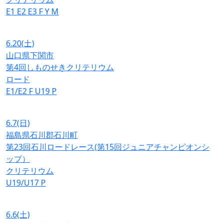
E1
E2
E3
F
Y
M
6.20
(土)
山口県下関市
第4回しものせきクリテリウム
ロード
E1/E2
F
U19
P
6.7
(日)
福島県石川郡石川町
第23回石川ロードレース(第15回ジュニアチャンピオンシ
ップ）
クリテリウム
U19/U17
P
6.6
(土)