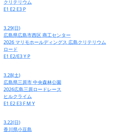
クリテリウム
E1
E2
E3
P
3.29
(日)
広島県広島市西区 商工センター
2026 マリモホールディングス 広島クリテリウム
ロード
E1
E2/E3
Y
P
3.28
(土)
広島県三原市 中央森林公園
2026広島三原ロードレース
ヒルクライム
E1
E2
E3
F
M
Y
3.22
(日)
香川県小豆島