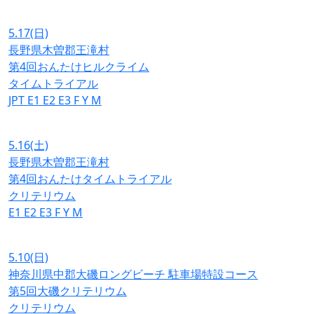
5.17
(日)
長野県木曽郡王滝村
第4回おんたけヒルクライム
タイムトライアル
JPT
E1
E2
E3
F
Y
M
5.16
(土)
長野県木曽郡王滝村
第4回おんたけタイムトライアル
クリテリウム
E1
E2
E3
F
Y
M
5.10
(日)
神奈川県中郡大磯ロングビーチ 駐車場特設コース
第5回大磯クリテリウム
クリテリウム