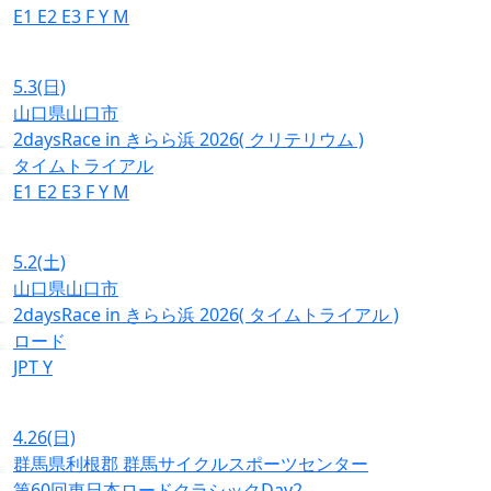
E1
E2
E3
F
Y
M
5.3
(日)
山口県山口市
2daysRace in きらら浜 2026( クリテリウム )
タイムトライアル
E1
E2
E3
F
Y
M
5.2
(土)
山口県山口市
2daysRace in きらら浜 2026( タイムトライアル )
ロード
JPT
Y
4.26
(日)
群馬県利根郡 群馬サイクルスポーツセンター
第60回東日本ロードクラシックDay2