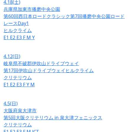
4.18
(土)
兵庫県加東市播磨中央公園
第60回西日本ロードクラシック第7回播磨中央公園ロード
レースDay1
ヒルクライム
E1
E2
E3
F
M
Y
4.12
(日)
岐阜県不破郡伊吹山ドライブウェイ
第17回伊吹山ドライブウェイヒルクライム
クリテリウム
E1
E2
E3
F
Y
M
4.5
(日)
大阪府泉大津市
第5回大阪クリテリウム in 泉大津フェニックス
クリテリウム
E1
E2
E3
F
M
JCT