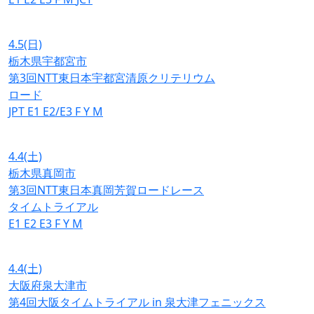
4.5
(日)
栃木県宇都宮市
第3回NTT東日本宇都宮清原クリテリウム
ロード
JPT
E1
E2/E3
F
Y
M
4.4
(土)
栃木県真岡市
第3回NTT東日本真岡芳賀ロードレース
タイムトライアル
E1
E2
E3
F
Y
M
4.4
(土)
大阪府泉大津市
第4回大阪タイムトライアル in 泉大津フェニックス