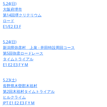
5.24
(日)
大阪府堺市
第14回堺クリテリウム
ロード
E1/E2
E3
F
5.24
(日)
新潟県弥彦村 上泉 - 井田特設周回コース
第5回弥彦ロードレース
タイムトライアル
E1
E2
E3
F
Y
M
5.23
(土)
長野県木曽郡木祖村
第2回木祖村タイムトライアル
ヒルクライム
JPT
E1
E2
E3
F
Y
M