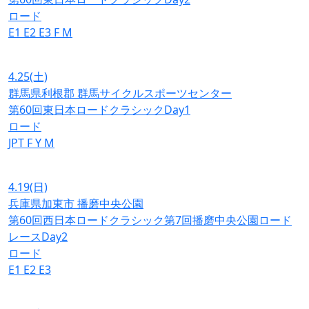
ロード
E1
E2
E3
F
M
4.25
(土)
群馬県利根郡 群馬サイクルスポーツセンター
第60回東日本ロードクラシックDay1
ロード
JPT
F
Y
M
4.19
(日)
兵庫県加東市 播磨中央公園
第60回西日本ロードクラシック第7回播磨中央公園ロード
レースDay2
ロード
E1
E2
E3