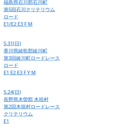
福島県石川郡石川町
第5回石川クリテリウム
ロード
E1/E2
E3
F
M
5.31
(日)
香川県綾歌郡綾川町
第3回綾川町ロードレース
ロード
E1
E2
E3
F
Y
M
5.24
(日)
長野県木曽郡 木祖村
第2回木祖村ロードレース
クリテリウム
E1