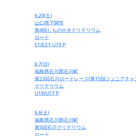
6.20
(土)
山口県下関市
第4回しものせきクリテリウム
ロード
E1/E2
F
U19
P
6.7
(日)
福島県石川郡石川町
第23回石川ロードレース(第15回ジュニアチ
クリテリウム
U19/U17
P
6.6
(土)
福島県石川郡石川町
第5回石川クリテリウム
ロード