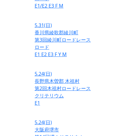
E1/E2
E3
F
M
5.31
(日)
香川県綾歌郡綾川町
第3回綾川町ロードレース
ロード
E1
E2
E3
F
Y
M
5.24
(日)
長野県木曽郡 木祖村
第2回木祖村ロードレース
クリテリウム
E1
5.24
(日)
大阪府堺市