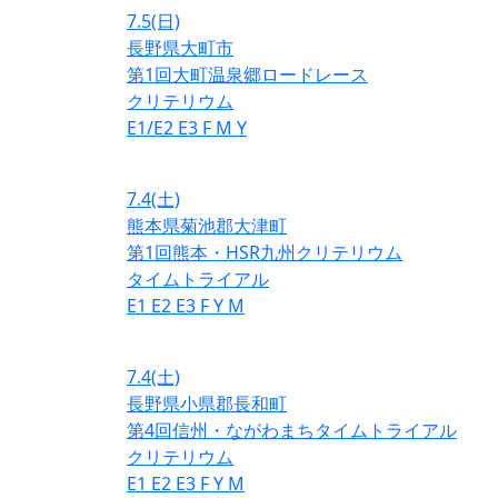
7.5
(日)
長野県大町市
第1回大町温泉郷ロードレース
クリテリウム
E1/E2
E3
F
M
Y
7.4
(土)
熊本県菊池郡大津町
第1回熊本・HSR九州クリテリウム
タイムトライアル
E1
E2
E3
F
Y
M
7.4
(土)
長野県小県郡長和町
第4回信州・ながわまちタイムトライアル
クリテリウム
E1
E2
E3
F
Y
M