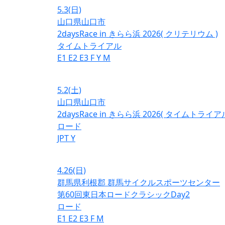
5.3
(日)
山口県山口市
2daysRace in きらら浜 2026( クリテリウム )
タイムトライアル
E1
E2
E3
F
Y
M
5.2
(土)
山口県山口市
2daysRace in きらら浜 2026( タイムトライアル
ロード
JPT
Y
4.26
(日)
群馬県利根郡 群馬サイクルスポーツセンター
第60回東日本ロードクラシックDay2
ロード
E1
E2
E3
F
M