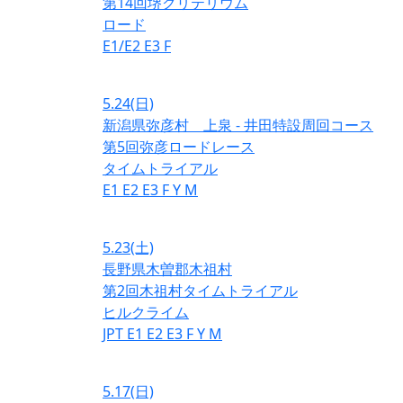
第14回堺クリテリウム
ロード
E1/E2
E3
F
5.24
(日)
新潟県弥彦村 上泉 - 井田特設周回コース
第5回弥彦ロードレース
タイムトライアル
E1
E2
E3
F
Y
M
5.23
(土)
長野県木曽郡木祖村
第2回木祖村タイムトライアル
ヒルクライム
JPT
E1
E2
E3
F
Y
M
5.17
(日)