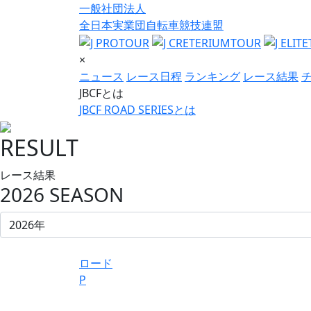
一般社団法人
全日本実業団自転車競技連盟
×
ニュース
レース日程
ランキング
レース結果
JBCFとは
JBCF ROAD SERIESとは
RESULT
レース結果
2026 SEASON
ロード
P