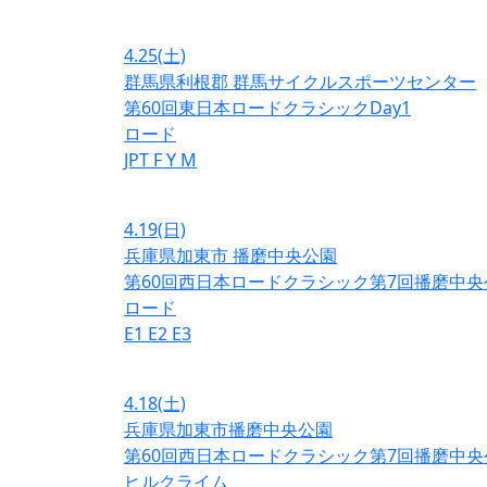
4.25
(土)
群馬県利根郡 群馬サイクルスポーツセンター
第60回東日本ロードクラシックDay1
ロード
JPT
F
Y
M
4.19
(日)
兵庫県加東市 播磨中央公園
第60回西日本ロードクラシック第7回播磨中央
ロード
E1
E2
E3
4.18
(土)
兵庫県加東市播磨中央公園
第60回西日本ロードクラシック第7回播磨中央
ヒルクライム