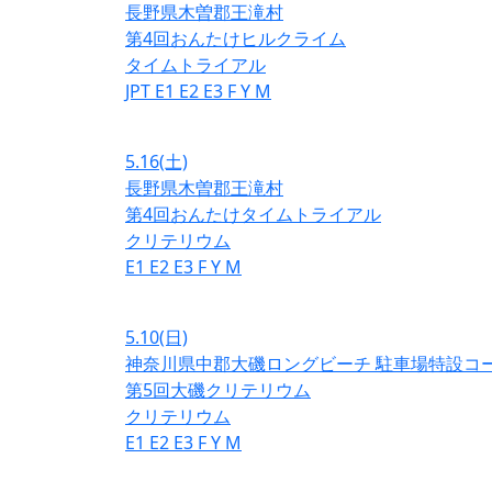
長野県木曽郡王滝村
第4回おんたけヒルクライム
タイムトライアル
JPT
E1
E2
E3
F
Y
M
5.16
(土)
長野県木曽郡王滝村
第4回おんたけタイムトライアル
クリテリウム
E1
E2
E3
F
Y
M
5.10
(日)
神奈川県中郡大磯ロングビーチ 駐車場特設コ
第5回大磯クリテリウム
クリテリウム
E1
E2
E3
F
Y
M