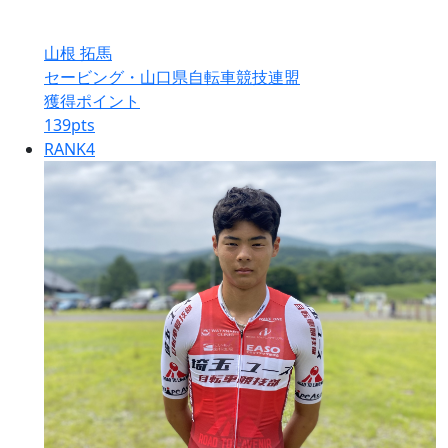
山根 拓馬
セービング・山口県自転車競技連盟
獲得ポイント
139
pts
RANK
4