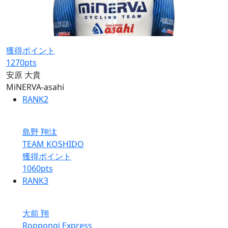
獲得ポイント
1270
pts
安原 大貴
MiNERVA-asahi
RANK
2
島野 翔汰
TEAM KOSHIDO
獲得ポイント
1060
pts
RANK
3
大前 翔
Roppongi Express