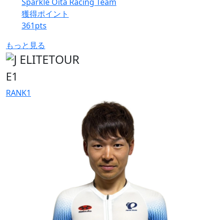
Sparkle Oita Racing Team
獲得ポイント
361
pts
もっと見る
E1
RANK
1