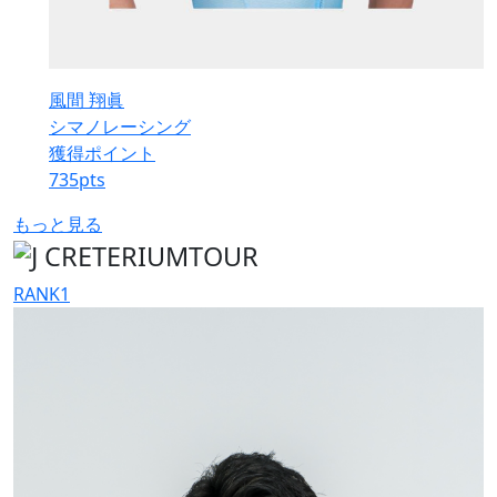
風間 翔眞
シマノレーシング
獲得ポイント
735
pts
もっと見る
RANK
1