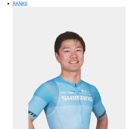
RANK
6