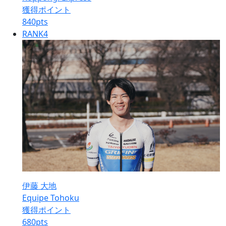
獲得ポイント
840
pts
RANK
4
伊藤 大地
Equipe Tohoku
獲得ポイント
680
pts