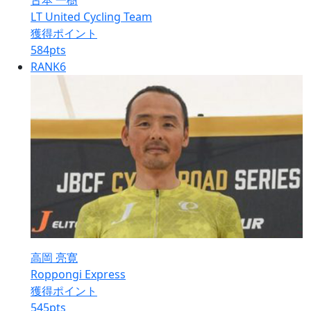
古本 一樹
LT United Cycling Team
獲得ポイント
584
pts
RANK
6
高岡 亮寛
Roppongi Express
獲得ポイント
545
pts