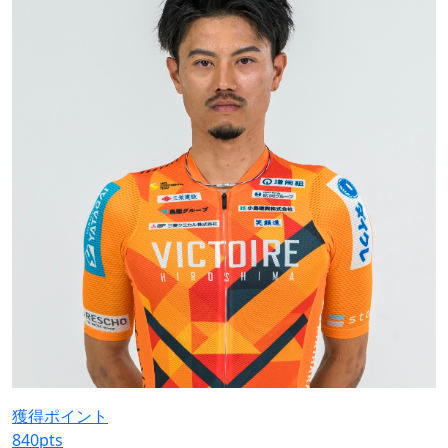
獲得ポイント
840
pts