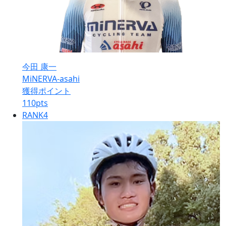
今田 康一
MiNERVA-asahi
獲得ポイント
110
pts
RANK
4