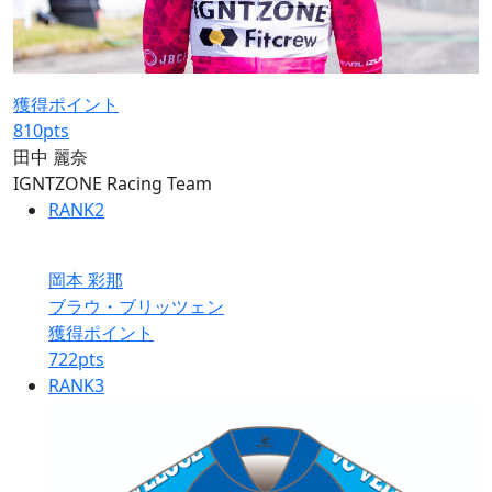
獲得ポイント
810
pts
田中 麗奈
IGNTZONE Racing Team
RANK
2
岡本 彩那
ブラウ・ブリッツェン
獲得ポイント
722
pts
RANK
3