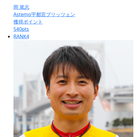
岡 篤志
Astemo宇都宮ブリッツェン
獲得ポイント
540
pts
RANK
4