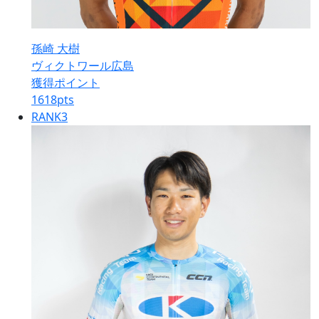
孫崎 大樹
ヴィクトワール広島
獲得ポイント
1618
pts
RANK
3