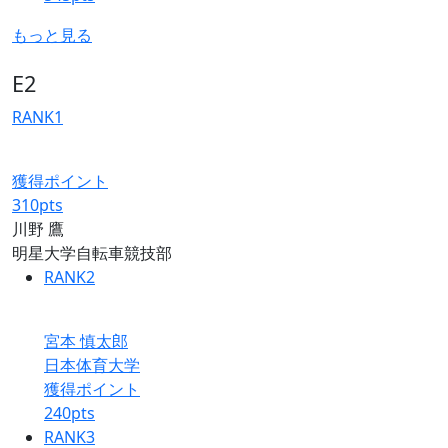
もっと見る
E2
RANK
1
獲得ポイント
310
pts
川野 鷹
明星大学自転車競技部
RANK
2
宮本 慎太郎
日本体育大学
獲得ポイント
240
pts
RANK
3