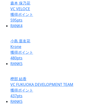
森本 保乃花
VC VELOCE
獲得ポイント
595
pts
RANK
4
小島 亜友花
Krone
獲得ポイント
480
pts
RANK
5
樫部 結香
VC FUKUOKA DEVELOPMENT TEAM
獲得ポイント
437
pts
RANK
5