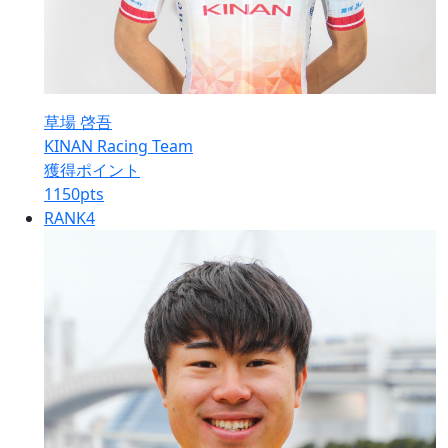
草場 啓吾
KINAN Racing Team
獲得ポイント
1150
pts
RANK
4