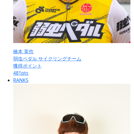
橋本 英也
弱虫ペダル サイクリングチーム
獲得ポイント
481
pts
RANK
5