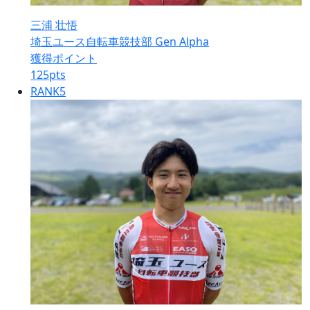
三浦 壮悟
埼玉ユース自転車競技部 Gen Alpha
獲得ポイント
125
pts
RANK
5