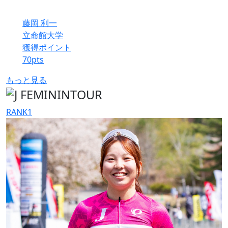
藤岡 利一
立命館大学
獲得ポイント
70
pts
もっと見る
RANK
1