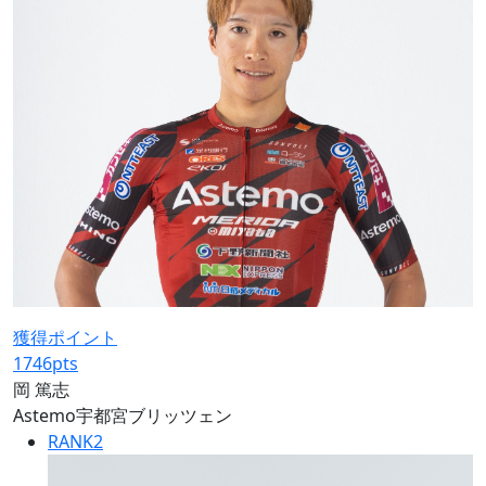
獲得ポイント
1746
pts
岡 篤志
Astemo宇都宮ブリッツェン
RANK
2