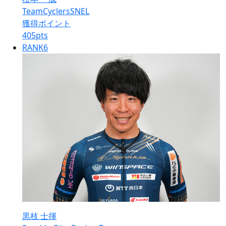
TeamCyclersSNEL
獲得ポイント
405
pts
RANK
6
黒枝 士揮