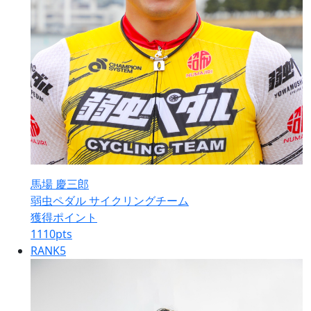
馬場 慶三郎
弱虫ペダル サイクリングチーム
獲得ポイント
1110
pts
RANK
5