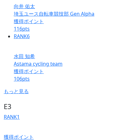
向井 佑太
埼玉ユース自転車競技部 Gen Alpha
獲得ポイント
116
pts
RANK
6
水田 知希
Astama cycling team
獲得ポイント
106
pts
もっと見る
E3
RANK
1
獲得ポイント