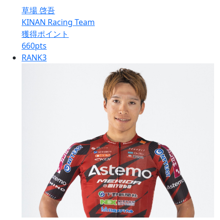
草場 啓吾
KINAN Racing Team
獲得ポイント
660
pts
RANK
3