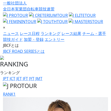
一般社団法人
全日本実業団自転車競技連盟
×
ニュース
レース日程
ランキング
レース結果
チーム・選手
競技ガイド
加盟・登録
エントリー
JBCFとは
JBCF ROAD SERIESとは
RANKING
ランキング
JPT
JCT
JET
JFT
JYT
JMT
RANK
1