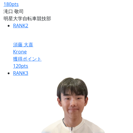
180
pts
滝口 敬司
明星大学自転車競技部
RANK
2
須藤 大喜
Krone
獲得ポイント
120
pts
RANK
3