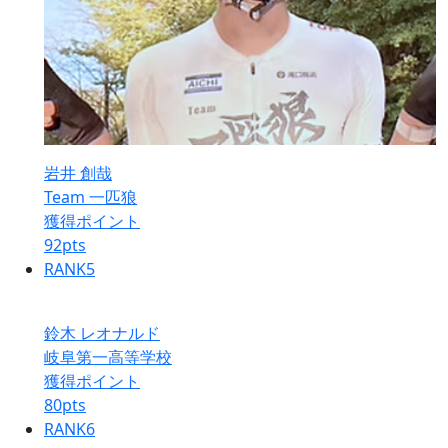
岩井 創哉
Team 一匹狼
獲得ポイント
92
pts
RANK
5
鈴木 レオナルド
岐阜第一高等学校
獲得ポイント
80
pts
RANK
6