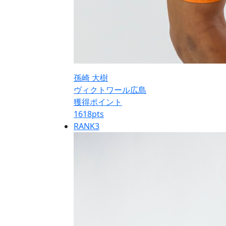
孫崎 大樹
ヴィクトワール広島
獲得ポイント
1618
pts
RANK
3