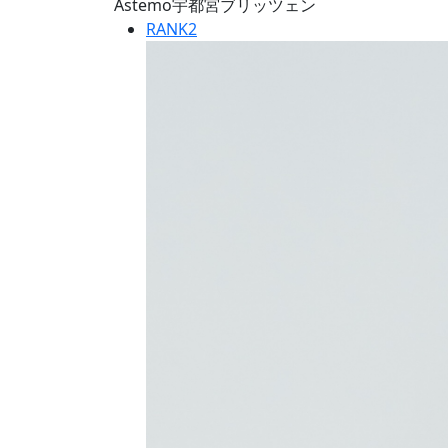
Astemo宇都宮ブリッツェン
RANK
2