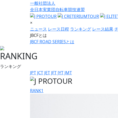
一般社団法人
全日本実業団自転車競技連盟
×
ニュース
レース日程
ランキング
レース結果
JBCFとは
JBCF ROAD SERIESとは
RANKING
ランキング
JPT
JCT
JET
JFT
JYT
JMT
RANK
1