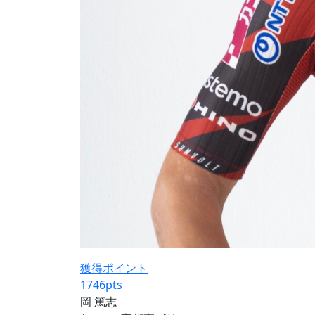
獲得ポイント
1746
pts
岡 篤志