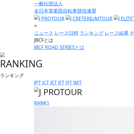
一般社団法人
全日本実業団自転車競技連盟
×
ニュース
レース日程
ランキング
レース結果
JBCFとは
JBCF ROAD SERIESとは
RANKING
ランキング
JPT
JCT
JET
JFT
JYT
JMT
RANK
1