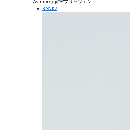
Astemo宇都宮ブリッツェン
RANK
2