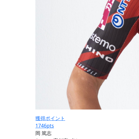
獲得ポイント
1746
pts
岡 篤志