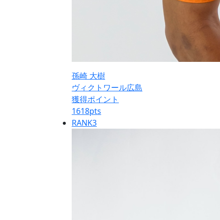
孫崎 大樹
ヴィクトワール広島
獲得ポイント
1618
pts
RANK
3