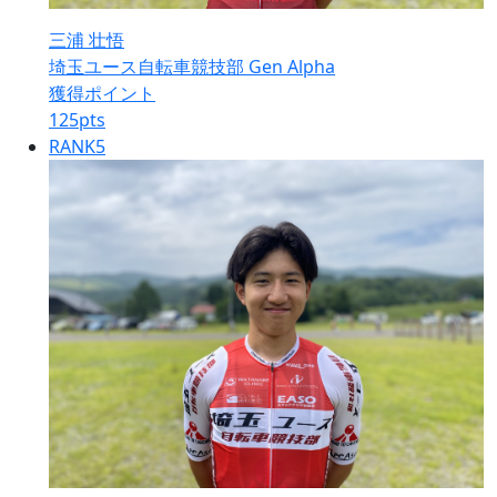
三浦 壮悟
埼玉ユース自転車競技部 Gen Alpha
獲得ポイント
125
pts
RANK
5