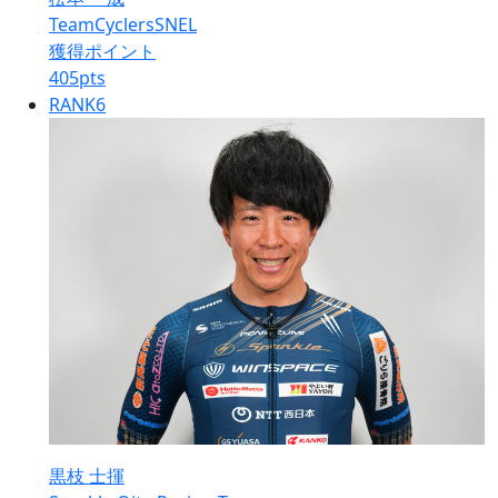
TeamCyclersSNEL
獲得ポイント
405
pts
RANK
6
黒枝 士揮