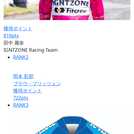
獲得ポイント
810
pts
田中 麗奈
IGNTZONE Racing Team
RANK
2
岡本 彩那
ブラウ・ブリッツェン
獲得ポイント
722
pts
RANK
3