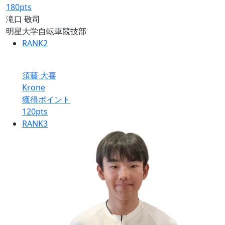
180
pts
滝口 敬司
明星大学自転車競技部
RANK
2
須藤 大喜
Krone
獲得ポイント
120
pts
RANK
3