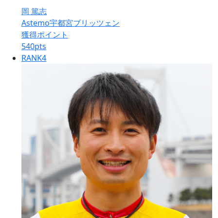
岡 篤志
Astemo宇都宮ブリッツェン
獲得ポイント
540
pts
RANK
4