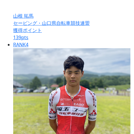
山根 拓馬
セービング・山口県自転車競技連盟
獲得ポイント
139
pts
RANK
4