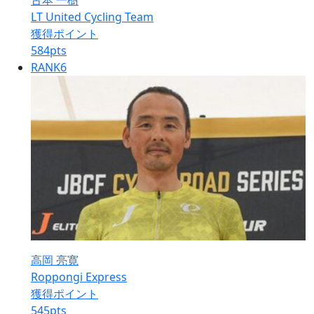
古本 一樹
LT United Cycling Team
獲得ポイント
584
pts
RANK
6
高岡 亮寛
Roppongi Express
獲得ポイント
545
pts