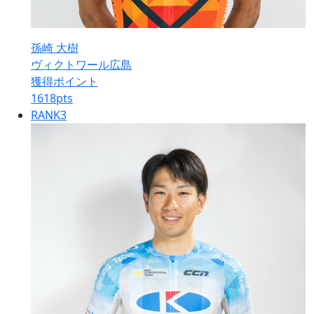
孫崎 大樹
ヴィクトワール広島
獲得ポイント
1618
pts
RANK
3