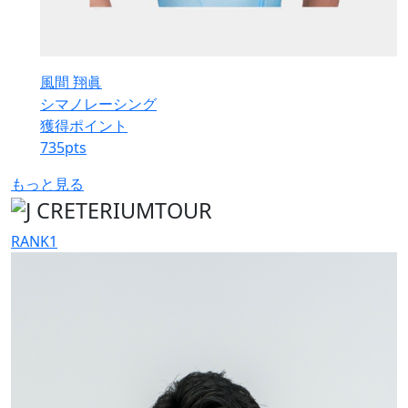
風間 翔眞
シマノレーシング
獲得ポイント
735
pts
もっと見る
RANK
1