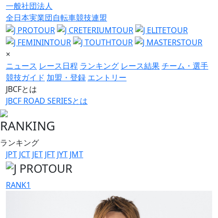
一般社団法人
全日本実業団自転車競技連盟
×
ニュース
レース日程
ランキング
レース結果
チーム・選手
競技ガイド
加盟・登録
エントリー
JBCFとは
JBCF ROAD SERIESとは
RANKING
ランキング
JPT
JCT
JET
JFT
JYT
JMT
RANK
1