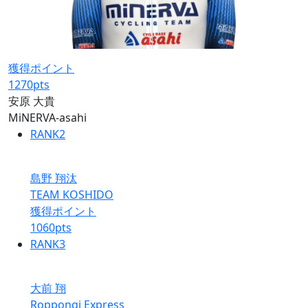
獲得ポイント
1270
pts
安原 大貴
MiNERVA-asahi
RANK
2
島野 翔汰
TEAM KOSHIDO
獲得ポイント
1060
pts
RANK
3
大前 翔
Roppongi Express