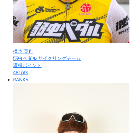
橋本 英也
弱虫ペダル サイクリングチーム
獲得ポイント
481
pts
RANK
5