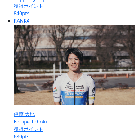
獲得ポイント
840
pts
RANK
4
伊藤 大地
Equipe Tohoku
獲得ポイント
680
pts