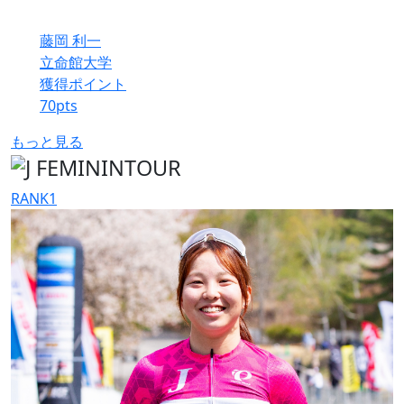
藤岡 利一
立命館大学
獲得ポイント
70
pts
もっと見る
RANK
1