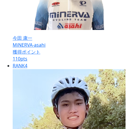
今田 康一
MiNERVA-asahi
獲得ポイント
110
pts
RANK
4