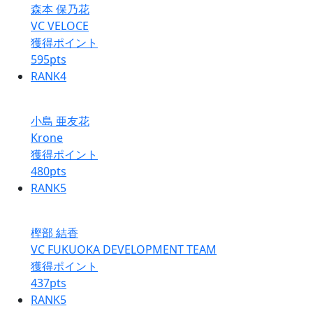
森本 保乃花
VC VELOCE
獲得ポイント
595
pts
RANK
4
小島 亜友花
Krone
獲得ポイント
480
pts
RANK
5
樫部 結香
VC FUKUOKA DEVELOPMENT TEAM
獲得ポイント
437
pts
RANK
5