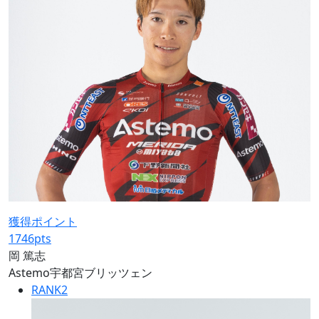
獲得ポイント
1746
pts
岡 篤志
Astemo宇都宮ブリッツェン
RANK
2