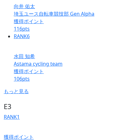
向井 佑太
埼玉ユース自転車競技部 Gen Alpha
獲得ポイント
116
pts
RANK
6
水田 知希
Astama cycling team
獲得ポイント
106
pts
もっと見る
E3
RANK
1
獲得ポイント