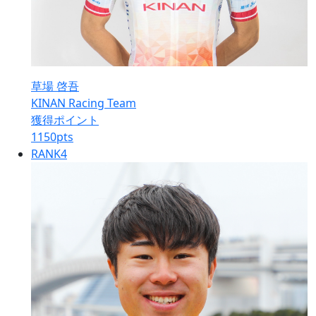
草場 啓吾
KINAN Racing Team
獲得ポイント
1150
pts
RANK
4