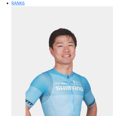
RANK
6