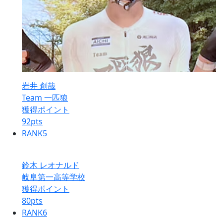
岩井 創哉
Team 一匹狼
獲得ポイント
92
pts
RANK
5
鈴木 レオナルド
岐阜第一高等学校
獲得ポイント
80
pts
RANK
6