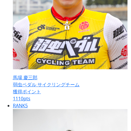
馬場 慶三郎
弱虫ペダル サイクリングチーム
獲得ポイント
1110
pts
RANK
5