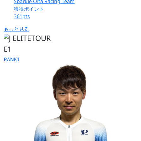
Sparkle Oita Racing Team
獲得ポイント
361
pts
もっと見る
E1
RANK
1