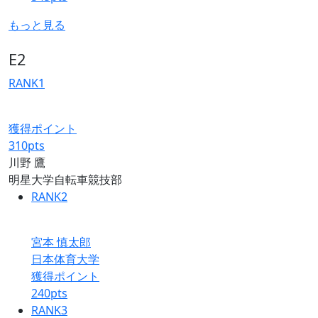
もっと見る
E2
RANK
1
獲得ポイント
310
pts
川野 鷹
明星大学自転車競技部
RANK
2
宮本 慎太郎
日本体育大学
獲得ポイント
240
pts
RANK
3