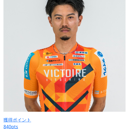
獲得ポイント
840
pts