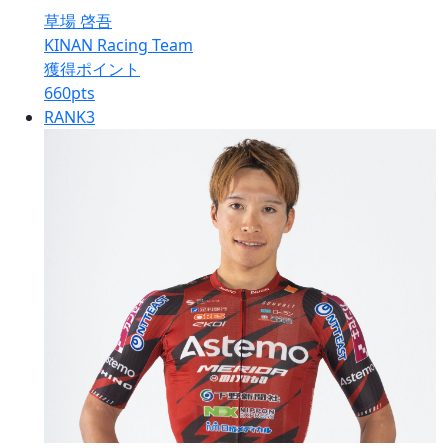
草場 啓吾
KINAN Racing Team
獲得ポイント
660
pts
RANK
3