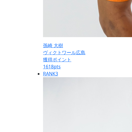
孫崎 大樹
ヴィクトワール広島
獲得ポイント
1618
pts
RANK
3