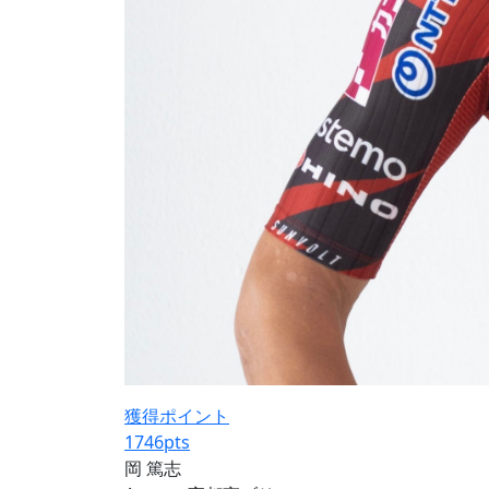
獲得ポイント
1746
pts
岡 篤志