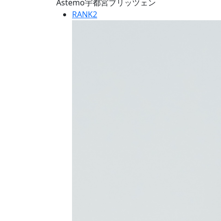
Astemo宇都宮ブリッツェン
RANK
2