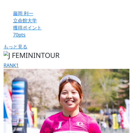
藤岡 利一
立命館大学
獲得ポイント
70
pts
もっと見る
RANK
1