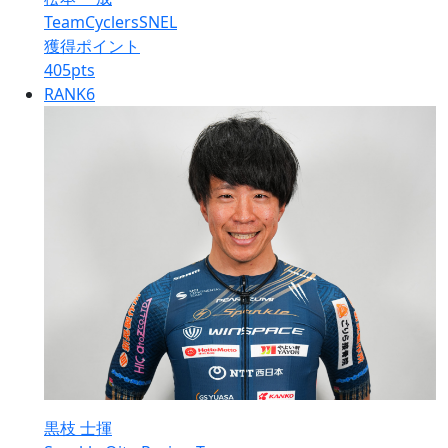
TeamCyclersSNEL
獲得ポイント
405
pts
RANK
6
黒枝 士揮