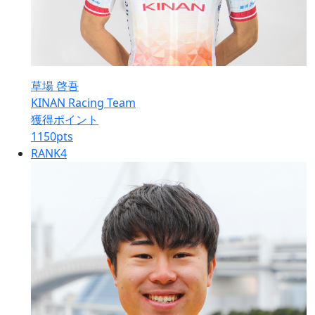
草場 啓吾
KINAN Racing Team
獲得ポイント
1150
pts
RANK
4