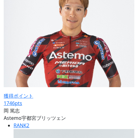
獲得ポイント
1746
pts
岡 篤志
Astemo宇都宮ブリッツェン
RANK
2