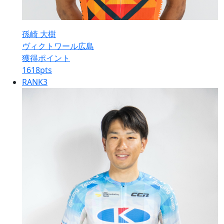
孫崎 大樹
ヴィクトワール広島
獲得ポイント
1618
pts
RANK
3