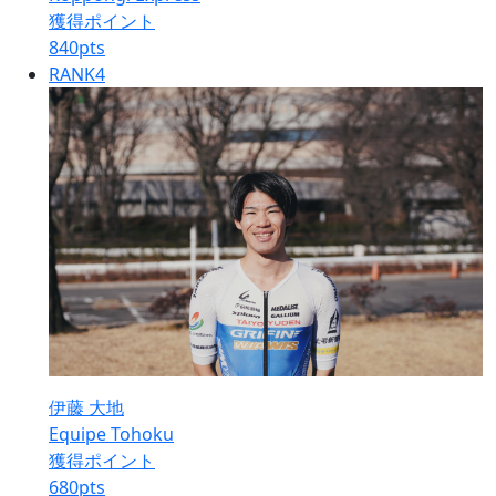
獲得ポイント
840
pts
RANK
4
伊藤 大地
Equipe Tohoku
獲得ポイント
680
pts