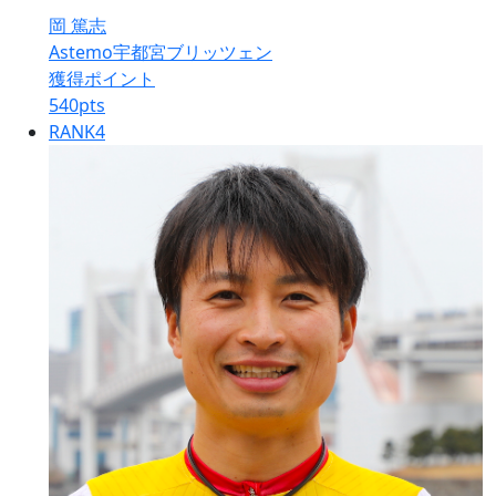
岡 篤志
Astemo宇都宮ブリッツェン
獲得ポイント
540
pts
RANK
4