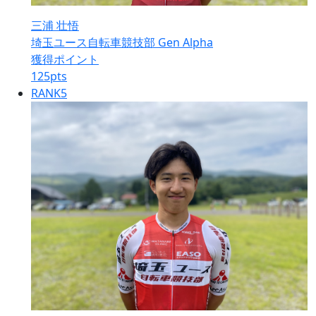
三浦 壮悟
埼玉ユース自転車競技部 Gen Alpha
獲得ポイント
125
pts
RANK
5