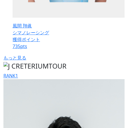
風間 翔眞
シマノレーシング
獲得ポイント
735
pts
もっと見る
RANK
1