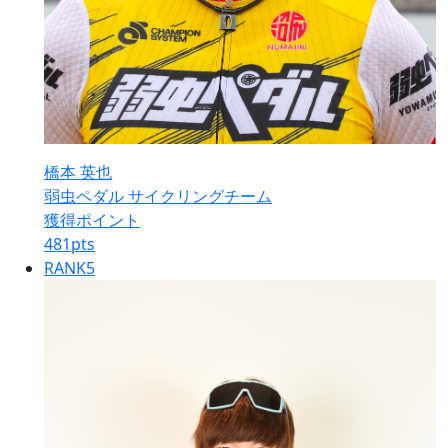
橋本 英也
弱虫ペダル サイクリングチーム
獲得ポイント
481
pts
RANK
5