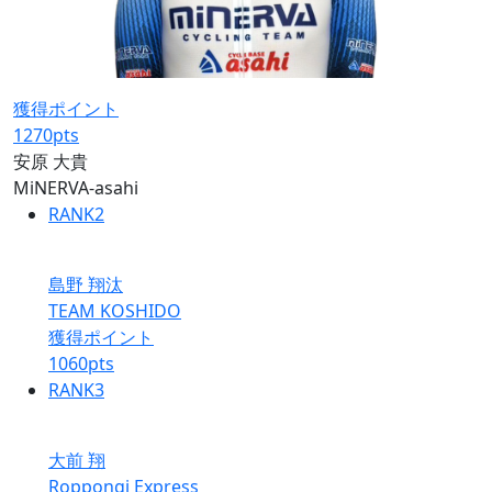
獲得ポイント
1270
pts
安原 大貴
MiNERVA-asahi
RANK
2
島野 翔汰
TEAM KOSHIDO
獲得ポイント
1060
pts
RANK
3
大前 翔
Roppongi Express