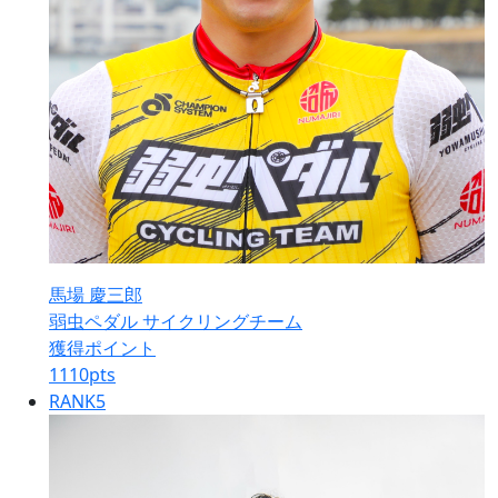
馬場 慶三郎
弱虫ペダル サイクリングチーム
獲得ポイント
1110
pts
RANK
5