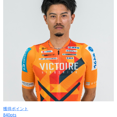
獲得ポイント
840
pts