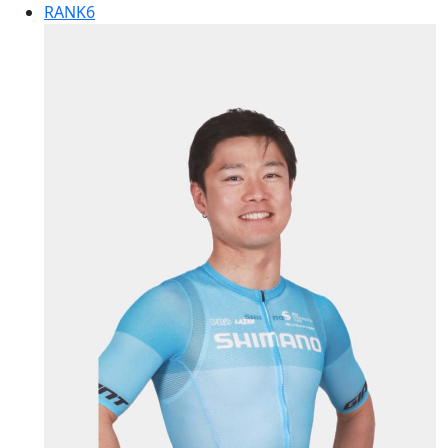
RANK
6