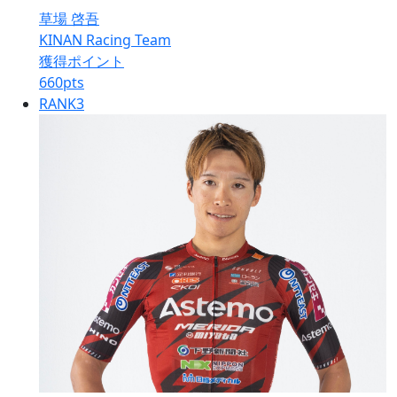
草場 啓吾
KINAN Racing Team
獲得ポイント
660
pts
RANK
3