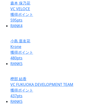
森本 保乃花
VC VELOCE
獲得ポイント
595
pts
RANK
4
小島 亜友花
Krone
獲得ポイント
480
pts
RANK
5
樫部 結香
VC FUKUOKA DEVELOPMENT TEAM
獲得ポイント
437
pts
RANK
5