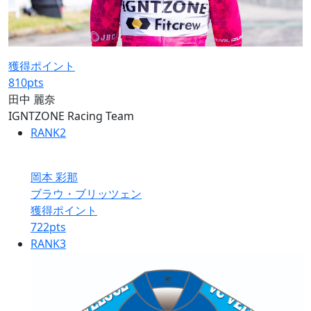
獲得ポイント
810
pts
田中 麗奈
IGNTZONE Racing Team
RANK
2
岡本 彩那
ブラウ・ブリッツェン
獲得ポイント
722
pts
RANK
3