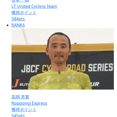
古本 一樹
LT United Cycling Team
獲得ポイント
584
pts
RANK
6
高岡 亮寛
Roppongi Express
獲得ポイント
545
pts