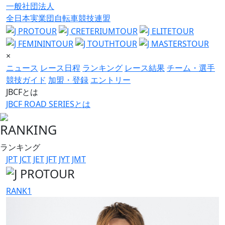
一般社団法人
全日本実業団自転車競技連盟
×
ニュース
レース日程
ランキング
レース結果
チーム・選手
競技ガイド
加盟・登録
エントリー
JBCFとは
JBCF ROAD SERIESとは
RANKING
ランキング
JPT
JCT
JET
JFT
JYT
JMT
RANK
1