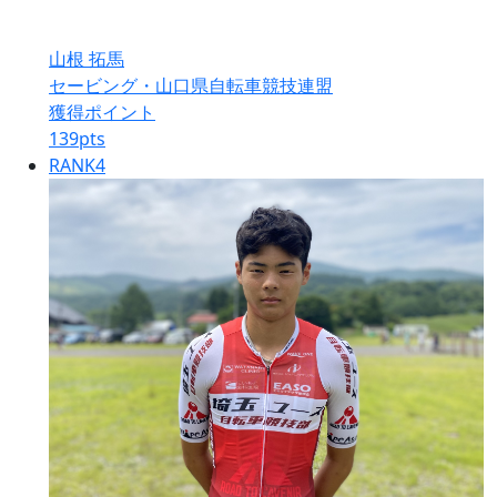
山根 拓馬
セービング・山口県自転車競技連盟
獲得ポイント
139
pts
RANK
4