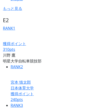
もっと見る
E2
RANK
1
獲得ポイント
310
pts
川野 鷹
明星大学自転車競技部
RANK
2
宮本 慎太郎
日本体育大学
獲得ポイント
240
pts
RANK
3