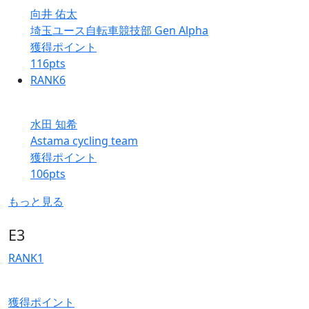
向井 佑太
埼玉ユース自転車競技部 Gen Alpha
獲得ポイント
116
pts
RANK
6
水田 知希
Astama cycling team
獲得ポイント
106
pts
もっと見る
E3
RANK
1
獲得ポイント