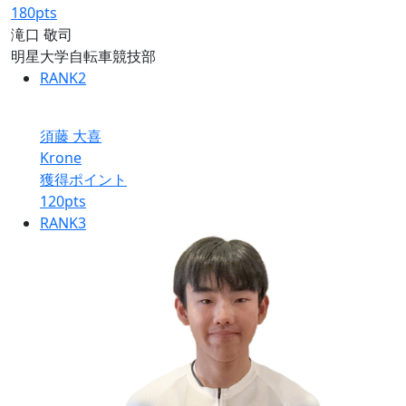
180
pts
滝口 敬司
明星大学自転車競技部
RANK
2
須藤 大喜
Krone
獲得ポイント
120
pts
RANK
3