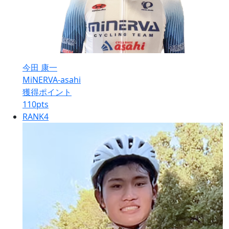
今田 康一
MiNERVA-asahi
獲得ポイント
110
pts
RANK
4