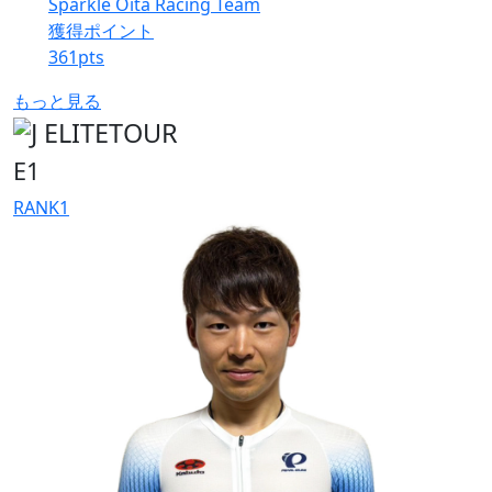
Sparkle Oita Racing Team
獲得ポイント
361
pts
もっと見る
E1
RANK
1