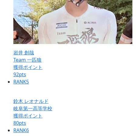
岩井 創哉
Team 一匹狼
獲得ポイント
92
pts
RANK
5
鈴木 レオナルド
岐阜第一高等学校
獲得ポイント
80
pts
RANK
6