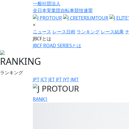
一般社団法人
全日本実業団自転車競技連盟
×
ニュース
レース日程
ランキング
レース結果
JBCFとは
JBCF ROAD SERIESとは
RANKING
ランキング
JPT
JCT
JET
JFT
JYT
JMT
RANK
1