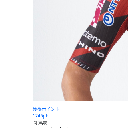
獲得ポイント
1746
pts
岡 篤志