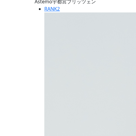
Astemo宇都宮ブリッツェン
RANK
2