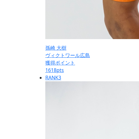
孫崎 大樹
ヴィクトワール広島
獲得ポイント
1618
pts
RANK
3