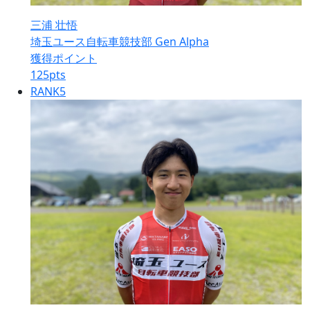
三浦 壮悟
埼玉ユース自転車競技部 Gen Alpha
獲得ポイント
125
pts
RANK
5