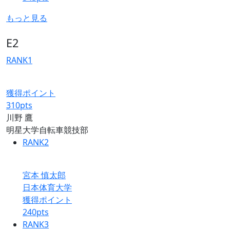
もっと見る
E2
RANK
1
獲得ポイント
310
pts
川野 鷹
明星大学自転車競技部
RANK
2
宮本 慎太郎
日本体育大学
獲得ポイント
240
pts
RANK
3