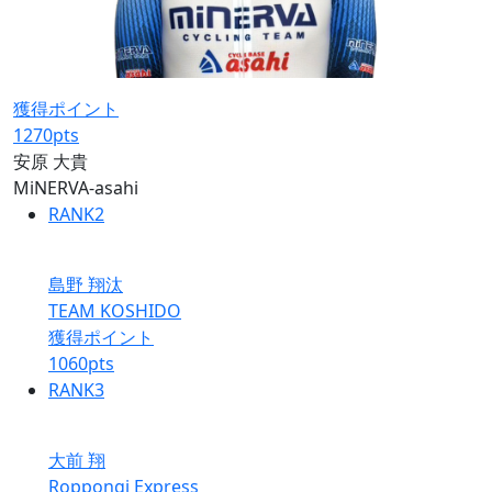
獲得ポイント
1270
pts
安原 大貴
MiNERVA-asahi
RANK
2
島野 翔汰
TEAM KOSHIDO
獲得ポイント
1060
pts
RANK
3
大前 翔
Roppongi Express