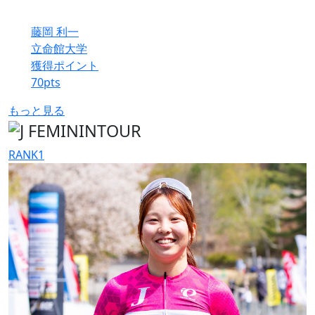
藤岡 利一
立命館大学
獲得ポイント
70
pts
もっと見る
RANK
1