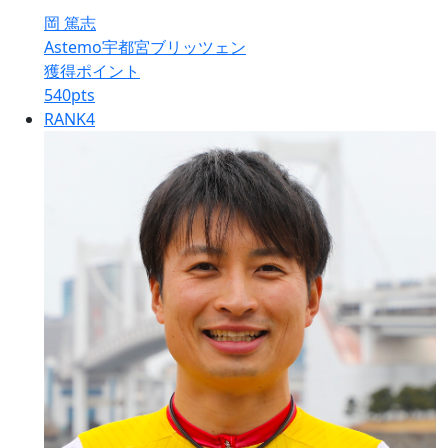
岡 篤志
Astemo宇都宮ブリッツェン
獲得ポイント
540
pts
RANK
4