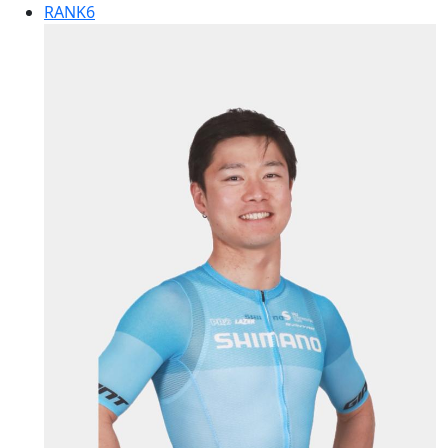
RANK
6