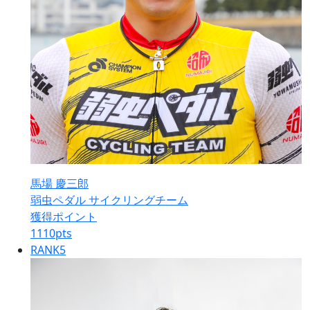
馬場 慶三郎
弱虫ペダル サイクリングチーム
獲得ポイント
1110
pts
RANK
5