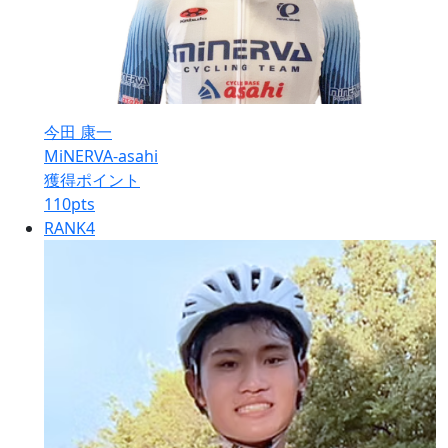
今田 康一
MiNERVA-asahi
獲得ポイント
110
pts
RANK
4