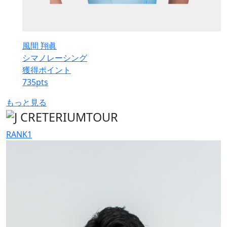
風間 翔眞
シマノレーシング
獲得ポイント
735
pts
もっと見る
RANK
1