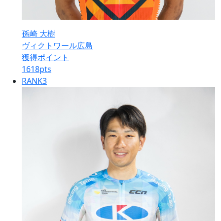
孫崎 大樹
ヴィクトワール広島
獲得ポイント
1618
pts
RANK
3