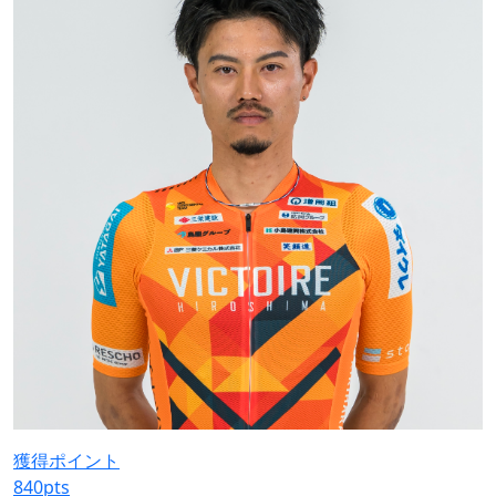
獲得ポイント
840
pts