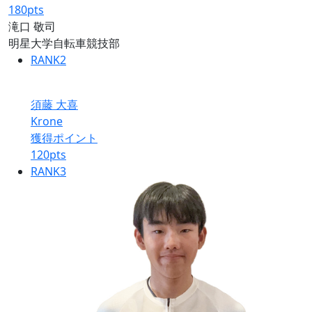
180
pts
滝口 敬司
明星大学自転車競技部
RANK
2
須藤 大喜
Krone
獲得ポイント
120
pts
RANK
3