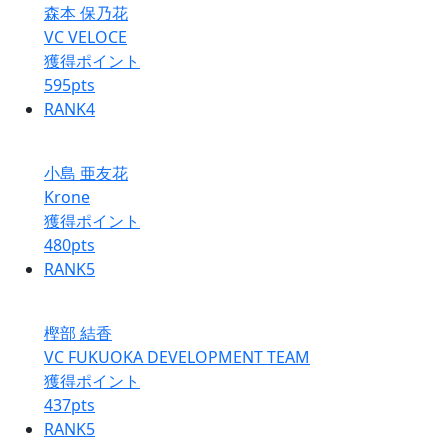
森本 保乃花
VC VELOCE
獲得ポイント
595
pts
RANK
4
小島 亜友花
Krone
獲得ポイント
480
pts
RANK
5
樫部 結香
VC FUKUOKA DEVELOPMENT TEAM
獲得ポイント
437
pts
RANK
5