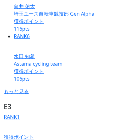
向井 佑太
埼玉ユース自転車競技部 Gen Alpha
獲得ポイント
116
pts
RANK
6
水田 知希
Astama cycling team
獲得ポイント
106
pts
もっと見る
E3
RANK
1
獲得ポイント