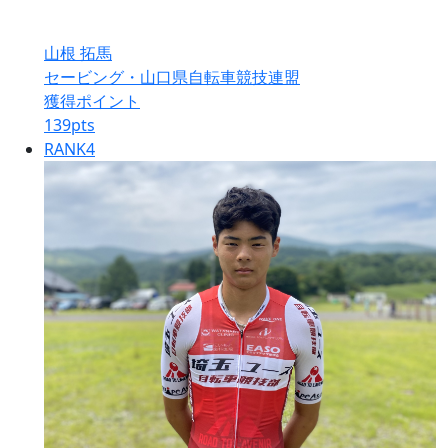
山根 拓馬
セービング・山口県自転車競技連盟
獲得ポイント
139
pts
RANK
4