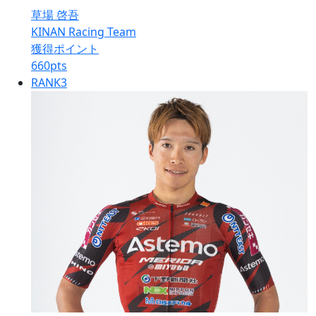
草場 啓吾
KINAN Racing Team
獲得ポイント
660
pts
RANK
3