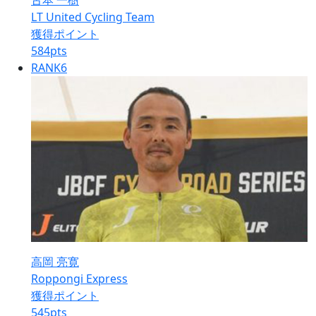
古本 一樹
LT United Cycling Team
獲得ポイント
584
pts
RANK
6
高岡 亮寛
Roppongi Express
獲得ポイント
545
pts