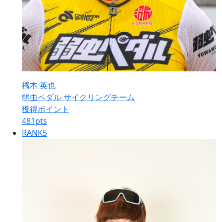
橋本 英也
弱虫ペダル サイクリングチーム
獲得ポイント
481
pts
RANK
5