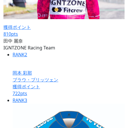
獲得ポイント
810
pts
田中 麗奈
IGNTZONE Racing Team
RANK
2
岡本 彩那
ブラウ・ブリッツェン
獲得ポイント
722
pts
RANK
3