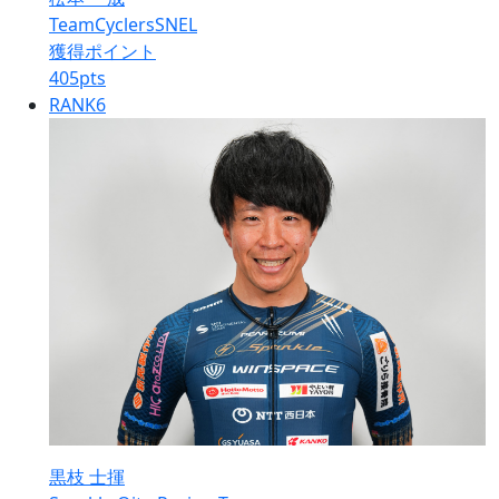
TeamCyclersSNEL
獲得ポイント
405
pts
RANK
6
黒枝 士揮