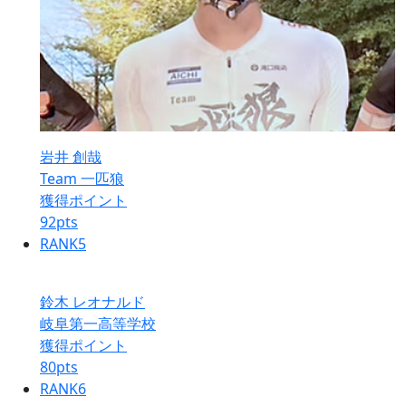
岩井 創哉
Team 一匹狼
獲得ポイント
92
pts
RANK
5
鈴木 レオナルド
岐阜第一高等学校
獲得ポイント
80
pts
RANK
6