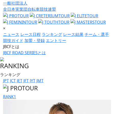
一般社団法人
全日本実業団自転車競技連盟
×
ニュース
レース日程
ランキング
レース結果
チーム・選手
競技ガイド
加盟・登録
エントリー
JBCFとは
JBCF ROAD SERIESとは
RANKING
ランキング
JPT
JCT
JET
JFT
JYT
JMT
RANK
1