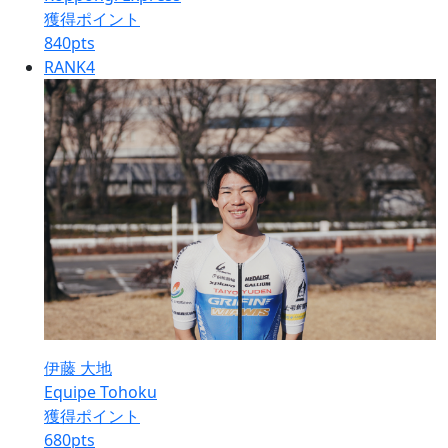
獲得ポイント
840
pts
RANK
4
伊藤 大地
Equipe Tohoku
獲得ポイント
680
pts