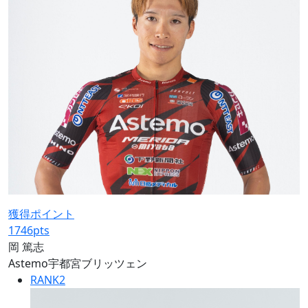
獲得ポイント
1746
pts
岡 篤志
Astemo宇都宮ブリッツェン
RANK
2