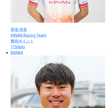
草場 啓吾
KINAN Racing Team
獲得ポイント
1150
pts
RANK
4