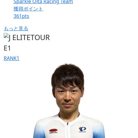
Sparkle Oita Racing Team
獲得ポイント
361
pts
もっと見る
E1
RANK
1