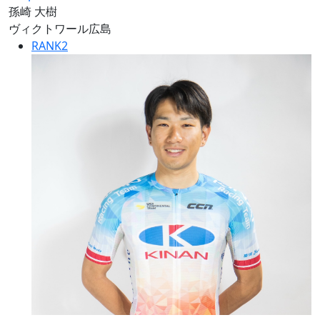
孫崎 大樹
ヴィクトワール広島
RANK
2