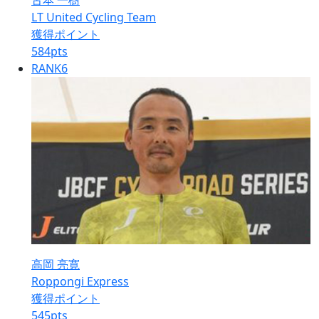
古本 一樹
LT United Cycling Team
獲得ポイント
584
pts
RANK
6
高岡 亮寛
Roppongi Express
獲得ポイント
545
pts