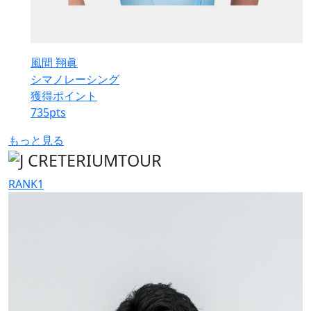
風間 翔眞
シマノレーシング
獲得ポイント
735
pts
もっと見る
RANK
1