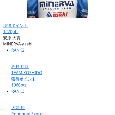
獲得ポイント
1270
pts
安原 大貴
MiNERVA-asahi
RANK
2
島野 翔汰
TEAM KOSHIDO
獲得ポイント
1060
pts
RANK
3
大前 翔
Roppongi Express