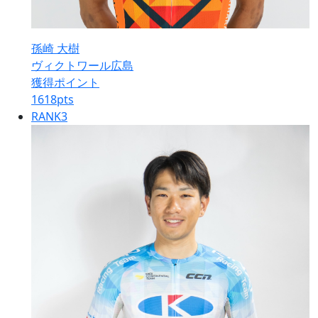
孫崎 大樹
ヴィクトワール広島
獲得ポイント
1618
pts
RANK
3