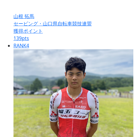
山根 拓馬
セービング・山口県自転車競技連盟
獲得ポイント
139
pts
RANK
4