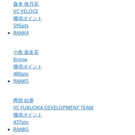
森本 保乃花
VC VELOCE
獲得ポイント
595
pts
RANK
4
小島 亜友花
Krone
獲得ポイント
480
pts
RANK
5
樫部 結香
VC FUKUOKA DEVELOPMENT TEAM
獲得ポイント
437
pts
RANK
5