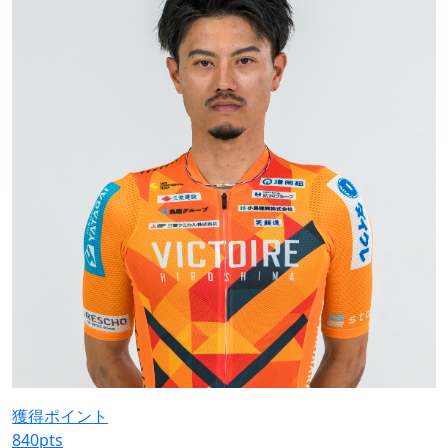
獲得ポイント
840
pts