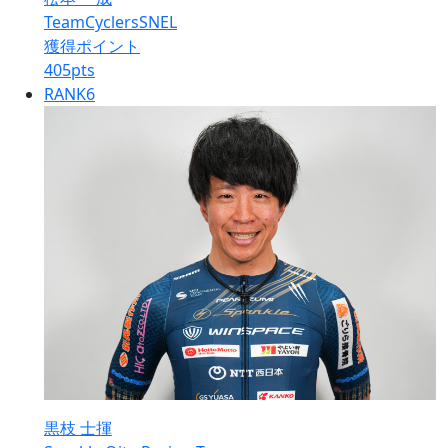
TeamCyclersSNEL
獲得ポイント
405
pts
RANK
6
黒枝 士揮