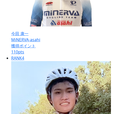
今田 康一
MiNERVA-asahi
獲得ポイント
110
pts
RANK
4