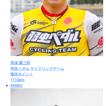
馬場 慶三郎
弱虫ペダル サイクリングチーム
獲得ポイント
1110
pts
RANK
5