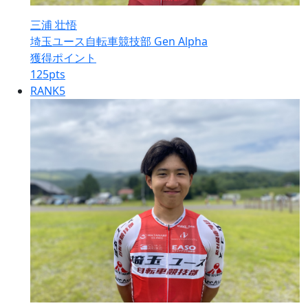
三浦 壮悟
埼玉ユース自転車競技部 Gen Alpha
獲得ポイント
125
pts
RANK
5