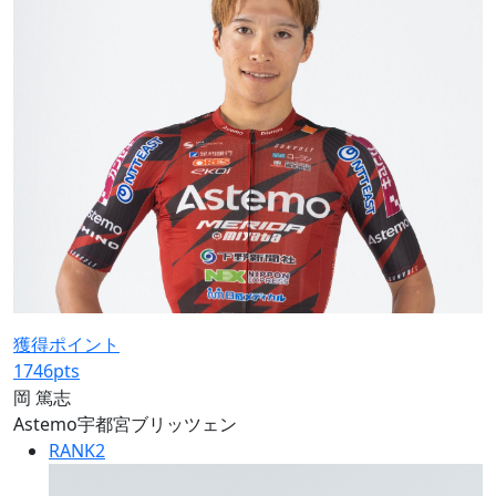
獲得ポイント
1746
pts
岡 篤志
Astemo宇都宮ブリッツェン
RANK
2