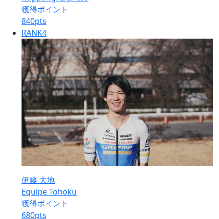
獲得ポイント
840
pts
RANK
4
伊藤 大地
Equipe Tohoku
獲得ポイント
680
pts