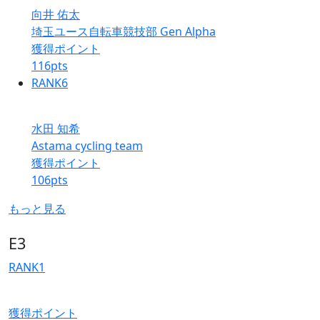
向井 佑太
埼玉ユース自転車競技部 Gen Alpha
獲得ポイント
116
pts
RANK
6
水田 知希
Astama cycling team
獲得ポイント
106
pts
もっと見る
E3
RANK
1
獲得ポイント