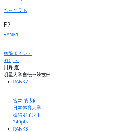
もっと見る
E2
RANK
1
獲得ポイント
310
pts
川野 鷹
明星大学自転車競技部
RANK
2
宮本 慎太郎
日本体育大学
獲得ポイント
240
pts
RANK
3