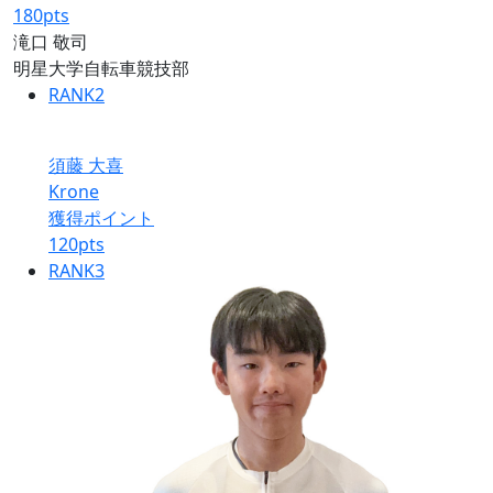
180
pts
滝口 敬司
明星大学自転車競技部
RANK
2
須藤 大喜
Krone
獲得ポイント
120
pts
RANK
3