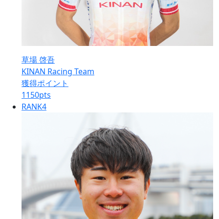
草場 啓吾
KINAN Racing Team
獲得ポイント
1150
pts
RANK
4