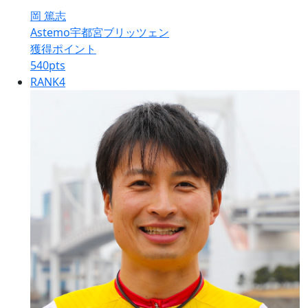
岡 篤志
Astemo宇都宮ブリッツェン
獲得ポイント
540
pts
RANK
4