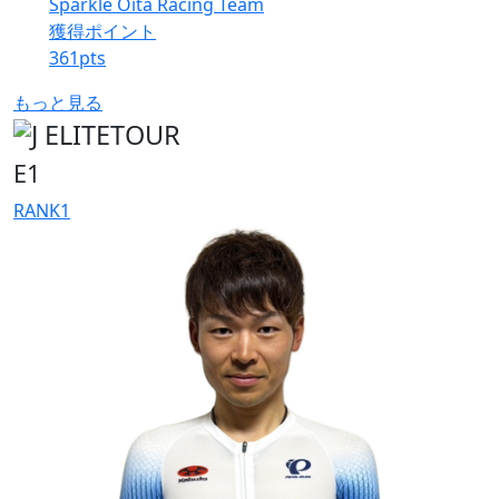
Sparkle Oita Racing Team
獲得ポイント
361
pts
もっと見る
E1
RANK
1