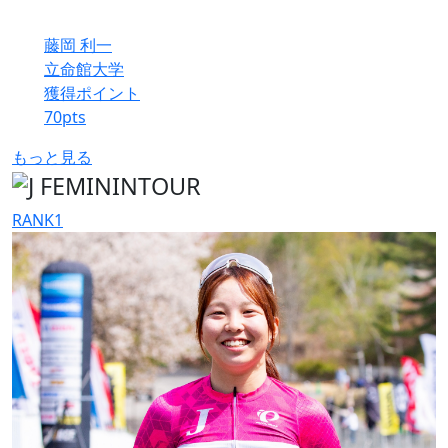
藤岡 利一
立命館大学
獲得ポイント
70
pts
もっと見る
RANK
1