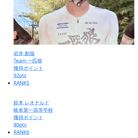
岩井 創哉
Team 一匹狼
獲得ポイント
92
pts
RANK
5
鈴木 レオナルド
岐阜第一高等学校
獲得ポイント
80
pts
RANK
6