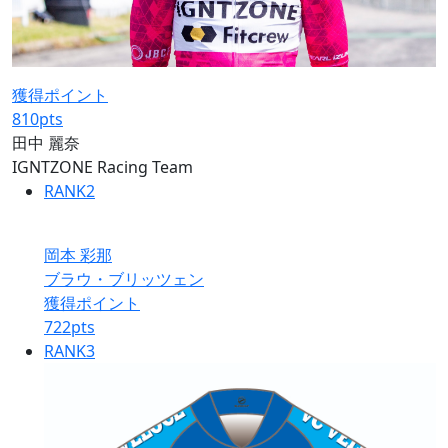
獲得ポイント
810
pts
田中 麗奈
IGNTZONE Racing Team
RANK
2
岡本 彩那
ブラウ・ブリッツェン
獲得ポイント
722
pts
RANK
3