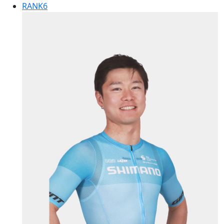
RANK
6