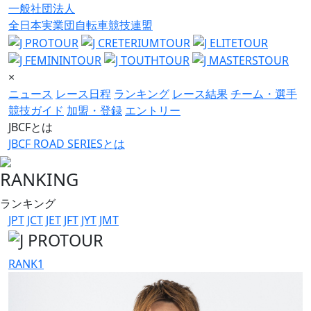
一般社団法人
全日本実業団自転車競技連盟
×
ニュース
レース日程
ランキング
レース結果
チーム・選手
競技ガイド
加盟・登録
エントリー
JBCFとは
JBCF ROAD SERIESとは
RANKING
ランキング
JPT
JCT
JET
JFT
JYT
JMT
RANK
1