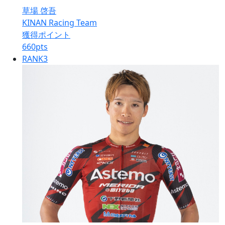
草場 啓吾
KINAN Racing Team
獲得ポイント
660
pts
RANK
3