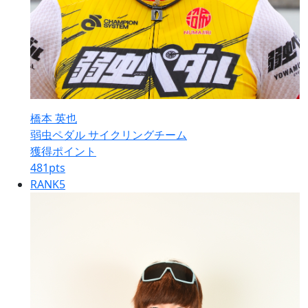
橋本 英也
弱虫ペダル サイクリングチーム
獲得ポイント
481
pts
RANK
5