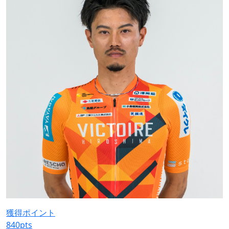
獲得ポイント
840
pts