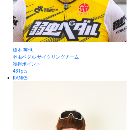
橋本 英也
弱虫ペダル サイクリングチーム
獲得ポイント
481
pts
RANK
5