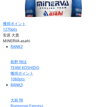
獲得ポイント
1270
pts
安原 大貴
MiNERVA-asahi
RANK
2
島野 翔汰
TEAM KOSHIDO
獲得ポイント
1060
pts
RANK
3
大前 翔
Roppongi Express