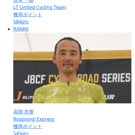
古本 一樹
LT United Cycling Team
獲得ポイント
584
pts
RANK
6
高岡 亮寛
Roppongi Express
獲得ポイント
545
pts