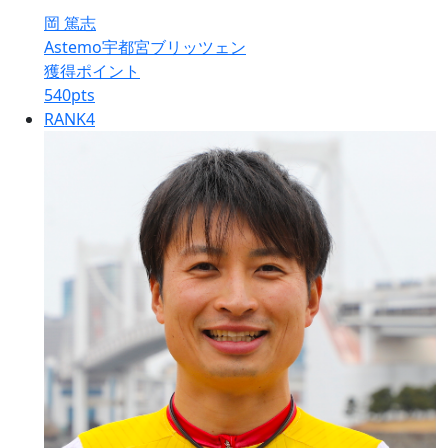
岡 篤志
Astemo宇都宮ブリッツェン
獲得ポイント
540
pts
RANK
4