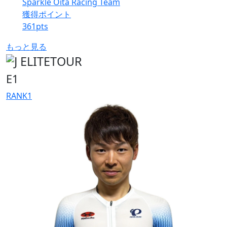
Sparkle Oita Racing Team
獲得ポイント
361
pts
もっと見る
E1
RANK
1