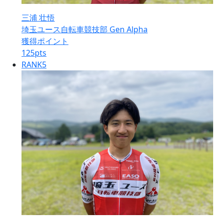
三浦 壮悟
埼玉ユース自転車競技部 Gen Alpha
獲得ポイント
125
pts
RANK
5