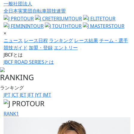
一般社団法人
全日本実業団自転車競技連盟
×
ニュース
レース日程
ランキング
レース結果
チーム・選手
競技ガイド
加盟・登録
エントリー
JBCFとは
JBCF ROAD SERIESとは
RANKING
ランキング
JPT
JCT
JET
JFT
JYT
JMT
RANK
1