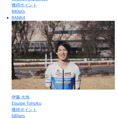
獲得ポイント
840
pts
RANK
4
伊藤 大地
Equipe Tohoku
獲得ポイント
680
pts