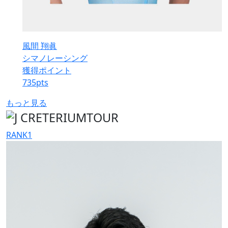
風間 翔眞
シマノレーシング
獲得ポイント
735
pts
もっと見る
RANK
1