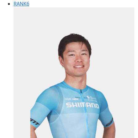
RANK
6