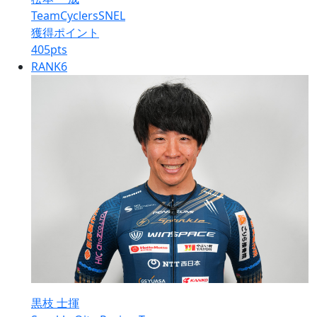
TeamCyclersSNEL
獲得ポイント
405
pts
RANK
6
黒枝 士揮