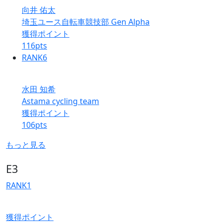
向井 佑太
埼玉ユース自転車競技部 Gen Alpha
獲得ポイント
116
pts
RANK
6
水田 知希
Astama cycling team
獲得ポイント
106
pts
もっと見る
E3
RANK
1
獲得ポイント