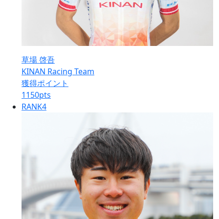
草場 啓吾
KINAN Racing Team
獲得ポイント
1150
pts
RANK
4