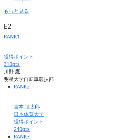
もっと見る
E2
RANK
1
獲得ポイント
310
pts
川野 鷹
明星大学自転車競技部
RANK
2
宮本 慎太郎
日本体育大学
獲得ポイント
240
pts
RANK
3