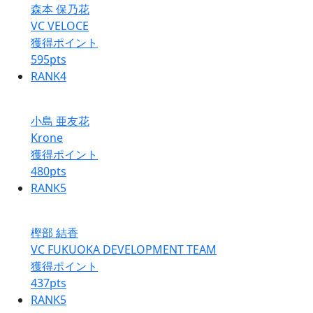
森本 保乃花
VC VELOCE
獲得ポイント
595
pts
RANK
4
小島 亜友花
Krone
獲得ポイント
480
pts
RANK
5
樫部 結香
VC FUKUOKA DEVELOPMENT TEAM
獲得ポイント
437
pts
RANK
5