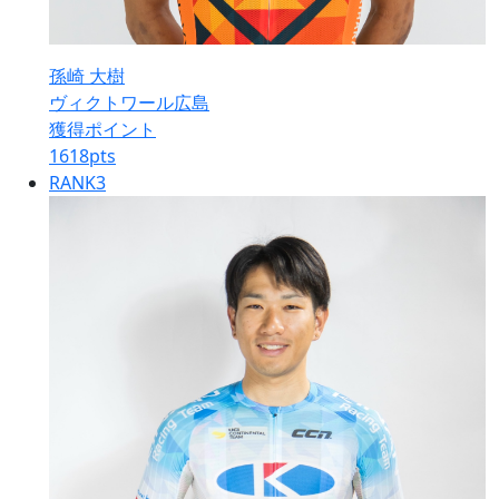
孫崎 大樹
ヴィクトワール広島
獲得ポイント
1618
pts
RANK
3