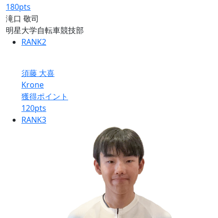
180
pts
滝口 敬司
明星大学自転車競技部
RANK
2
須藤 大喜
Krone
獲得ポイント
120
pts
RANK
3