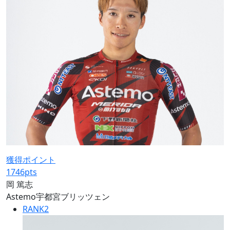
獲得ポイント
1746
pts
岡 篤志
Astemo宇都宮ブリッツェン
RANK
2