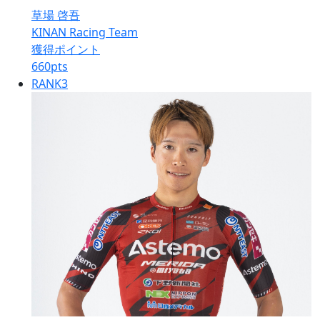
草場 啓吾
KINAN Racing Team
獲得ポイント
660
pts
RANK
3