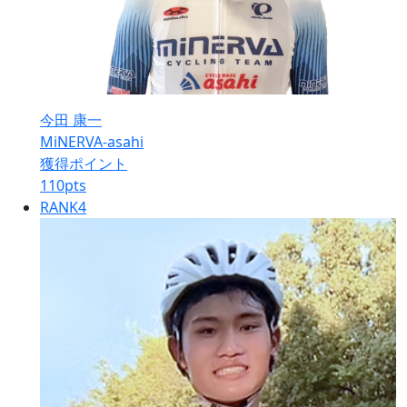
今田 康一
MiNERVA-asahi
獲得ポイント
110
pts
RANK
4