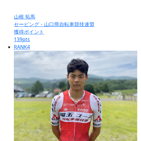
山根 拓馬
セービング・山口県自転車競技連盟
獲得ポイント
139
pts
RANK
4