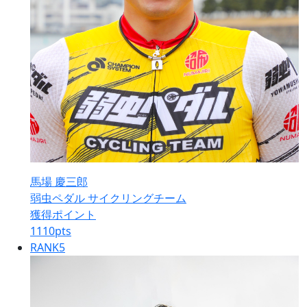
馬場 慶三郎
弱虫ペダル サイクリングチーム
獲得ポイント
1110
pts
RANK
5