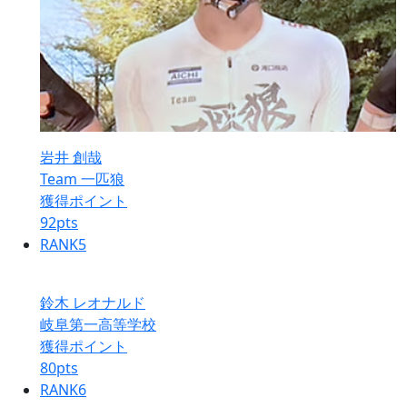
岩井 創哉
Team 一匹狼
獲得ポイント
92
pts
RANK
5
鈴木 レオナルド
岐阜第一高等学校
獲得ポイント
80
pts
RANK
6