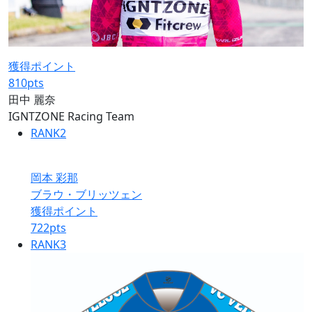
獲得ポイント
810
pts
田中 麗奈
IGNTZONE Racing Team
RANK
2
岡本 彩那
ブラウ・ブリッツェン
獲得ポイント
722
pts
RANK
3