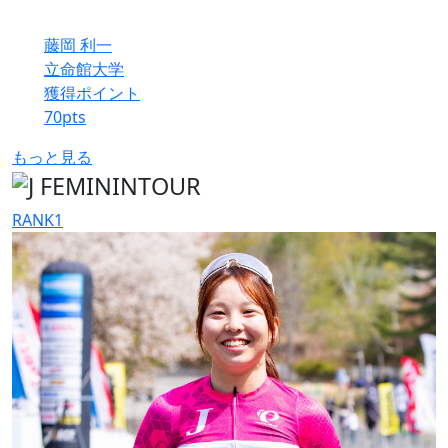
藤岡 利一
立命館大学
獲得ポイント
70
pts
もっと見る
RANK
1