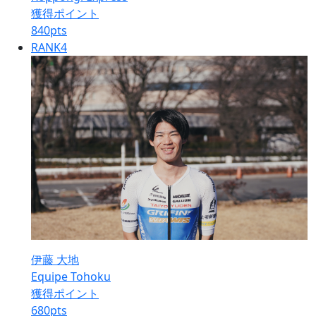
獲得ポイント
840
pts
RANK
4
伊藤 大地
Equipe Tohoku
獲得ポイント
680
pts