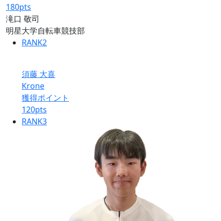
180
pts
滝口 敬司
明星大学自転車競技部
RANK
2
須藤 大喜
Krone
獲得ポイント
120
pts
RANK
3