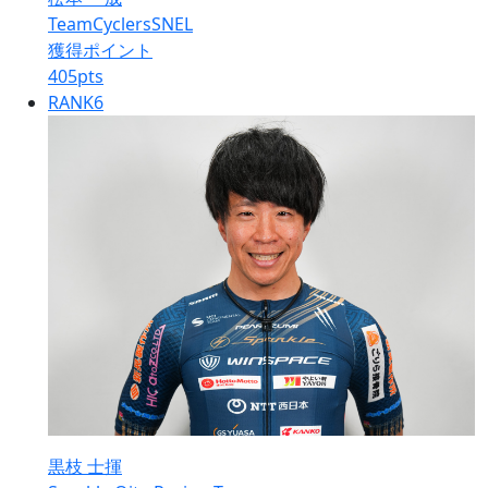
TeamCyclersSNEL
獲得ポイント
405
pts
RANK
6
黒枝 士揮