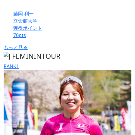
藤岡 利一
立命館大学
獲得ポイント
70
pts
もっと見る
RANK
1