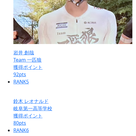
岩井 創哉
Team 一匹狼
獲得ポイント
92
pts
RANK
5
鈴木 レオナルド
岐阜第一高等学校
獲得ポイント
80
pts
RANK
6