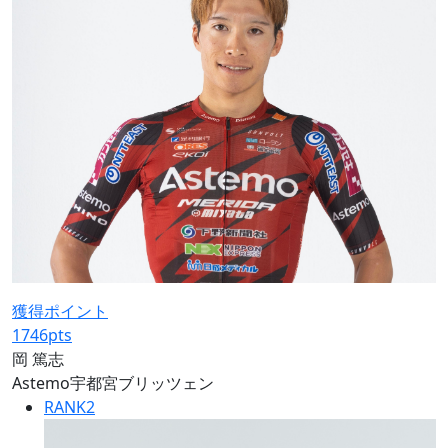
獲得ポイント
1746
pts
岡 篤志
Astemo宇都宮ブリッツェン
RANK
2