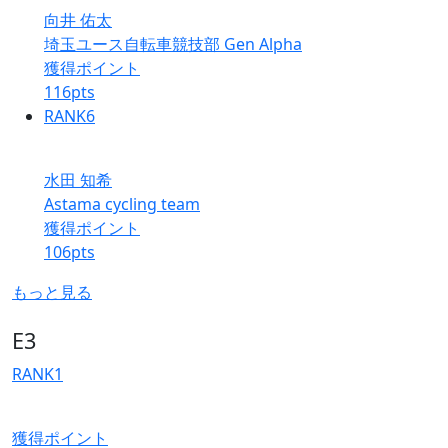
向井 佑太
埼玉ユース自転車競技部 Gen Alpha
獲得ポイント
116
pts
RANK
6
水田 知希
Astama cycling team
獲得ポイント
106
pts
もっと見る
E3
RANK
1
獲得ポイント