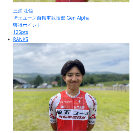
三浦 壮悟
埼玉ユース自転車競技部 Gen Alpha
獲得ポイント
125
pts
RANK
5