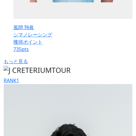
風間 翔眞
シマノレーシング
獲得ポイント
735
pts
もっと見る
RANK
1