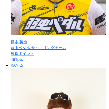
橋本 英也
弱虫ペダル サイクリングチーム
獲得ポイント
481
pts
RANK
5