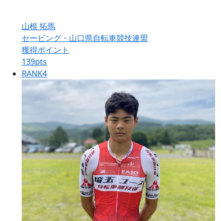
山根 拓馬
セービング・山口県自転車競技連盟
獲得ポイント
139
pts
RANK
4