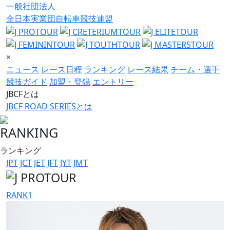
一般社団法人
全日本実業団自転車競技連盟
×
ニュース
レース日程
ランキング
レース結果
チーム・選手
競技ガイド
加盟・登録
エントリー
JBCFとは
JBCF ROAD SERIESとは
RANKING
ランキング
JPT
JCT
JET
JFT
JYT
JMT
RANK
1