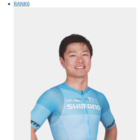
RANK
6