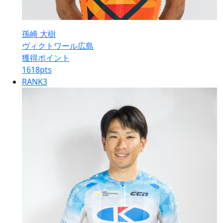
孫崎 大樹
ヴィクトワール広島
獲得ポイント
1618
pts
RANK
3