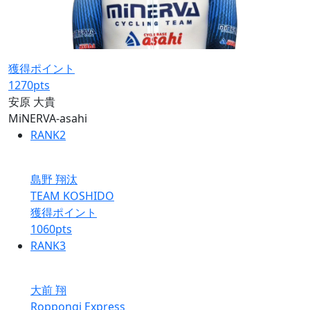
獲得ポイント
1270
pts
安原 大貴
MiNERVA-asahi
RANK
2
島野 翔汰
TEAM KOSHIDO
獲得ポイント
1060
pts
RANK
3
大前 翔
Roppongi Express