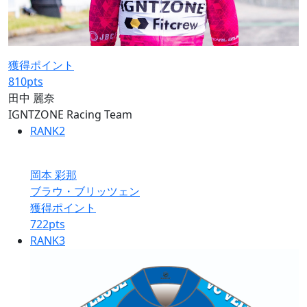
獲得ポイント
810
pts
田中 麗奈
IGNTZONE Racing Team
RANK
2
岡本 彩那
ブラウ・ブリッツェン
獲得ポイント
722
pts
RANK
3