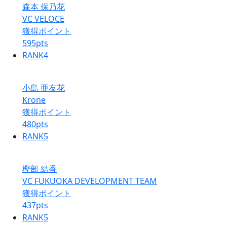
森本 保乃花
VC VELOCE
獲得ポイント
595
pts
RANK
4
小島 亜友花
Krone
獲得ポイント
480
pts
RANK
5
樫部 結香
VC FUKUOKA DEVELOPMENT TEAM
獲得ポイント
437
pts
RANK
5