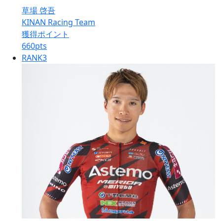
草場 啓吾
KINAN Racing Team
獲得ポイント
660
pts
RANK
3