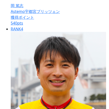
岡 篤志
Astemo宇都宮ブリッツェン
獲得ポイント
540
pts
RANK
4