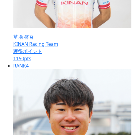
草場 啓吾
KINAN Racing Team
獲得ポイント
1150
pts
RANK
4