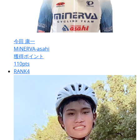
今田 康一
MiNERVA-asahi
獲得ポイント
110
pts
RANK
4