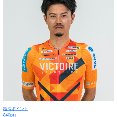
獲得ポイント
840
pts