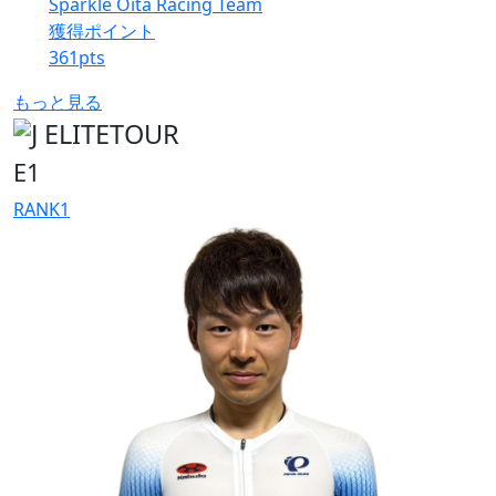
Sparkle Oita Racing Team
獲得ポイント
361
pts
もっと見る
E1
RANK
1