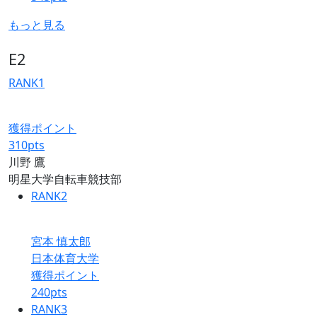
もっと見る
E2
RANK
1
獲得ポイント
310
pts
川野 鷹
明星大学自転車競技部
RANK
2
宮本 慎太郎
日本体育大学
獲得ポイント
240
pts
RANK
3