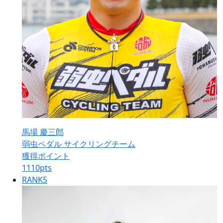
馬場 慶三郎
弱虫ペダル サイクリングチーム
獲得ポイント
1110
pts
RANK
5