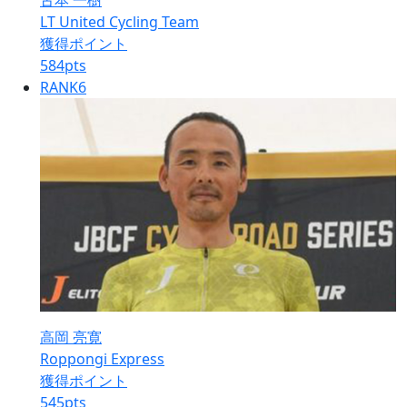
古本 一樹
LT United Cycling Team
獲得ポイント
584
pts
RANK
6
高岡 亮寛
Roppongi Express
獲得ポイント
545
pts