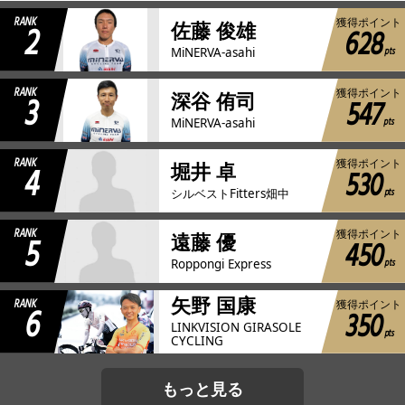
RANK
獲得ポイント
2
佐藤 俊雄
628
pts
MiNERVA-asahi
RANK
獲得ポイント
3
深谷 侑司
547
pts
MiNERVA-asahi
RANK
獲得ポイント
4
堀井 卓
530
pts
シルベストFitters畑中
RANK
獲得ポイント
5
遠藤 優
450
pts
Roppongi Express
矢野 国康
RANK
獲得ポイント
6
350
LINKVISION GIRASOLE
pts
CYCLING
もっと見る