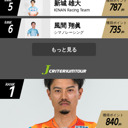
RANK
獲得ポイント
5
新城 雄大
787
pts
KINAN Racing Team
RANK
獲得ポイント
6
風間 翔眞
735
pts
シマノレーシング
もっと見る
1
RANK
獲得ポイント
840
pts