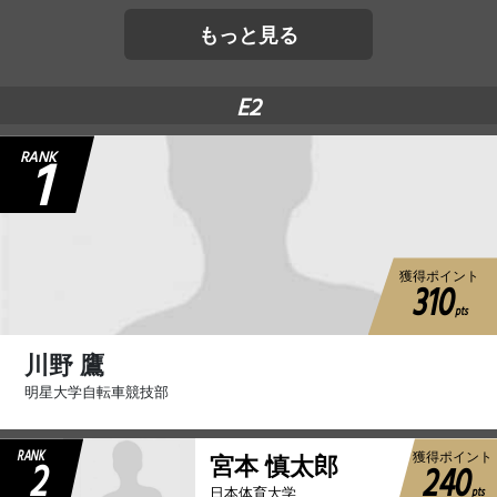
もっと見る
E2
1
RANK
獲得ポイント
310
pts
川野 鷹
明星大学自転車競技部
RANK
獲得ポイント
2
宮本 慎太郎
240
pts
日本体育大学