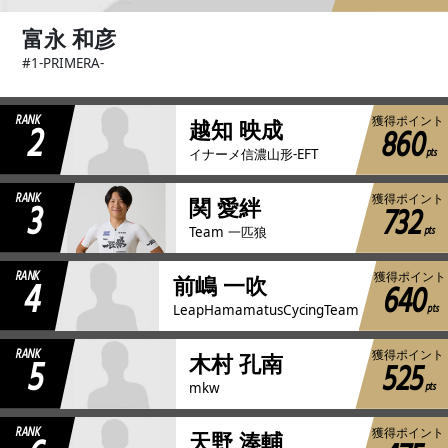
富永 和彦
#1-PRIMERA-
RANK
獲得ポイント
2
越知 映成
860
pts
イナーメ信濃山形-EFT
RANK
獲得ポイント
3
関 愛絆
732
pts
Team 一匹狼
RANK
獲得ポイント
4
前嶋 一吹
640
pts
LeapHamamatusCycingTeam
RANK
獲得ポイント
5
木村 孔南
525
pts
mkw
RANK
獲得ポイント
天野 湊輔