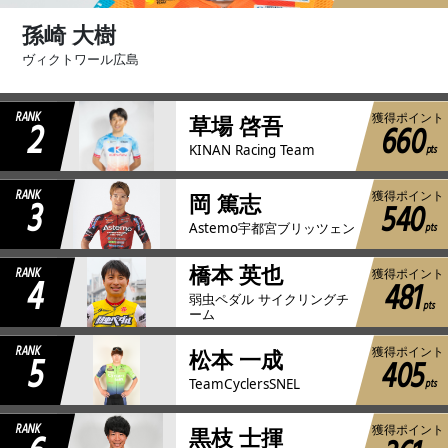
孫崎 大樹
ヴィクトワール広島
RANK
獲得ポイント
2
草場 啓吾
660
pts
KINAN Racing Team
RANK
獲得ポイント
3
岡 篤志
540
pts
Astemo宇都宮ブリッツェン
橋本 英也
RANK
獲得ポイント
4
481
弱虫ペダル サイクリングチ
pts
ーム
RANK
獲得ポイント
5
松本 一成
405
pts
TeamCyclersSNEL
RANK
獲得ポイント
黒枝 士揮