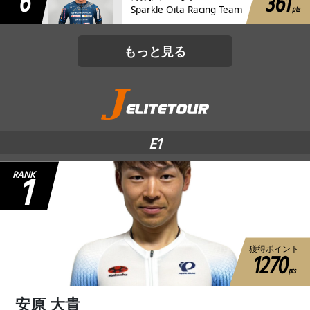
6
361
pts
Sparkle Oita Racing Team
もっと見る
E1
1
RANK
獲得ポイント
1270
pts
安原 大貴