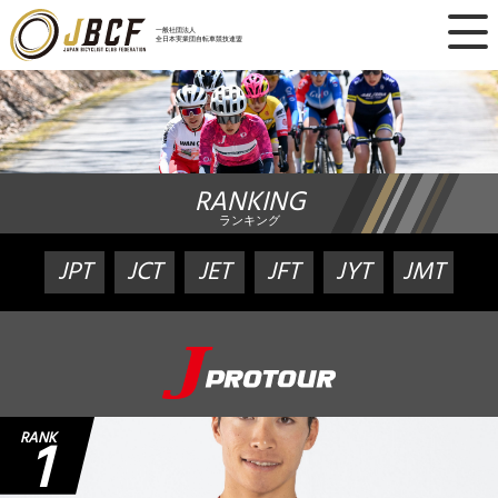
×
一般社団法人
全日本実業団自転車競技連盟
ニュース
レース日程
RANKING
ランキング
ランキング
レース結果
JPT
JCT
JET
JFT
JYT
JMT
チーム・選手
競技ガイド
加盟・登録
1
RANK
エントリー