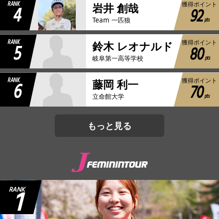
RANK
獲得ポイント
4
岩井 創哉
92
pts
Team 一匹狼
RANK
獲得ポイント
5
鈴木 レオナルド
80
pts
岐阜第一高等学校
RANK
獲得ポイント
6
藤岡 利一
70
pts
立命館大学
もっと見る
1
RANK