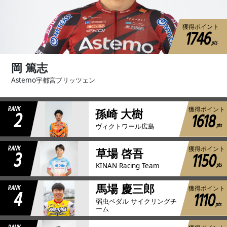
JBCF ROAD SERIESとは
獲得ポイント
1746
pts
岡 篤志
Astemo宇都宮ブリッツェン
RANK
獲得ポイント
2
孫崎 大樹
1618
pts
ヴィクトワール広島
RANK
獲得ポイント
3
草場 啓吾
1150
pts
KINAN Racing Team
馬場 慶三郎
RANK
獲得ポイント
4
1110
弱虫ペダル サイクリングチ
pts
ーム