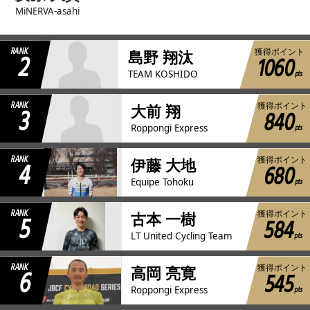
MiNERVA-asahi
RANK
獲得ポイント
2
島野 翔汰
1060
pts
TEAM KOSHIDO
RANK
獲得ポイント
3
大前 翔
840
pts
Roppongi Express
RANK
獲得ポイント
4
伊藤 大地
680
pts
Equipe Tohoku
RANK
獲得ポイント
5
古本 一樹
584
pts
LT United Cycling Team
RANK
獲得ポイント
6
高岡 亮寛
545
pts
Roppongi Express