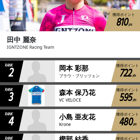
獲得ポイント
810
pts
田中 麗奈
IGNTZONE Racing Team
RANK
獲得ポイント
2
岡本 彩那
722
pts
ブラウ・ブリッツェン
RANK
獲得ポイント
3
森本 保乃花
595
pts
VC VELOCE
RANK
獲得ポイント
4
小島 亜友花
480
pts
Krone
樫部 結香
RANK
獲得ポイント