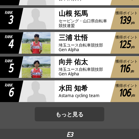
山根 拓馬
RANK
獲得ポイント
3
139
セービング・山口県自転車
pts
競技連盟
三浦 壮悟
RANK
獲得ポイント
4
125
埼玉ユース自転車競技部
pts
Gen Alpha
向井 佑太
RANK
獲得ポイント
5
116
埼玉ユース自転車競技部
pts
Gen Alpha
RANK
獲得ポイント
6
水田 知希
106
pts
Astama cycling team
もっと見る
E3