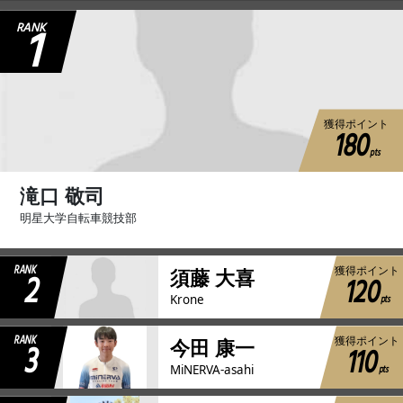
1
RANK
獲得ポイント
180
pts
滝口 敬司
明星大学自転車競技部
RANK
獲得ポイント
2
須藤 大喜
120
pts
Krone
RANK
獲得ポイント
3
今田 康一
110
pts
MiNERVA-asahi