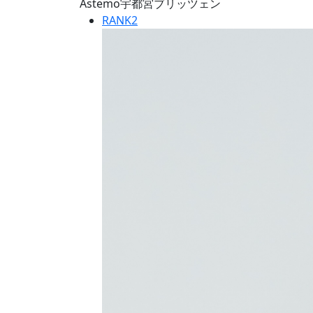
Astemo宇都宮ブリッツェン
RANK
2