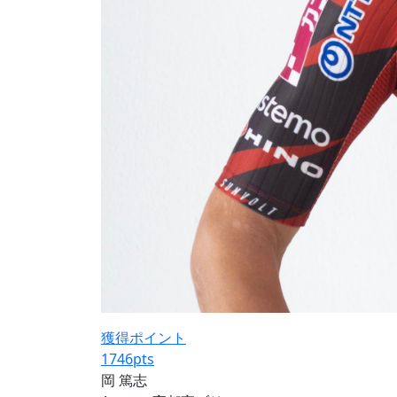
獲得ポイント
1746
pts
岡 篤志