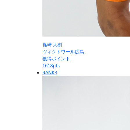
孫崎 大樹
ヴィクトワール広島
獲得ポイント
1618
pts
RANK
3