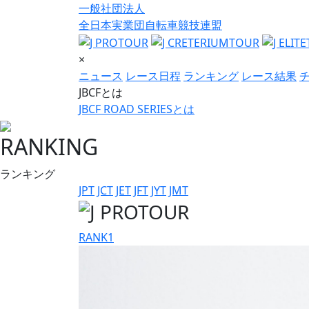
一般社団法人
全日本実業団自転車競技連盟
×
ニュース
レース日程
ランキング
レース結果
JBCFとは
JBCF ROAD SERIESとは
RANKING
ランキング
JPT
JCT
JET
JFT
JYT
JMT
RANK
1