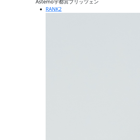
Astemo宇都宮ブリッツェン
RANK
2