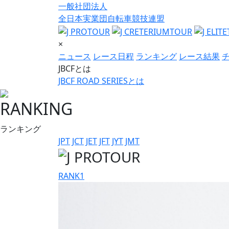
一般社団法人
全日本実業団自転車競技連盟
×
ニュース
レース日程
ランキング
レース結果
JBCFとは
JBCF ROAD SERIESとは
RANKING
ランキング
JPT
JCT
JET
JFT
JYT
JMT
RANK
1