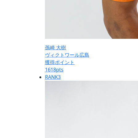
孫崎 大樹
ヴィクトワール広島
獲得ポイント
1618
pts
RANK
3