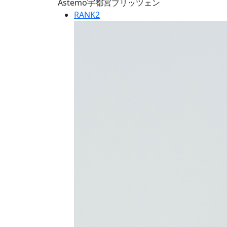
Astemo宇都宮ブリッツェン
RANK
2