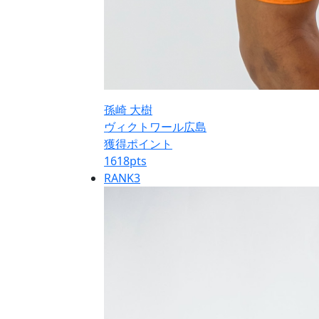
孫崎 大樹
ヴィクトワール広島
獲得ポイント
1618
pts
RANK
3