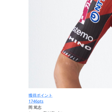
獲得ポイント
1746
pts
岡 篤志