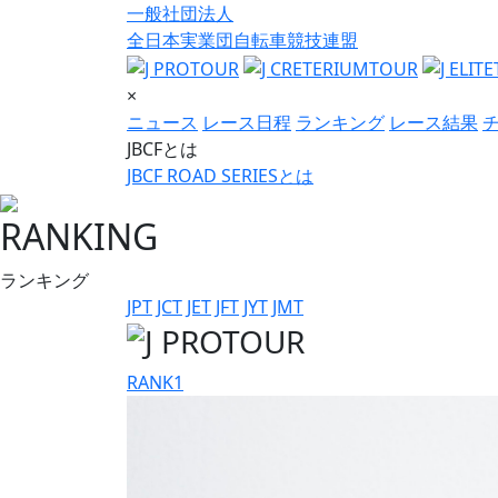
一般社団法人
全日本実業団自転車競技連盟
×
ニュース
レース日程
ランキング
レース結果
JBCFとは
JBCF ROAD SERIESとは
RANKING
ランキング
JPT
JCT
JET
JFT
JYT
JMT
RANK
1