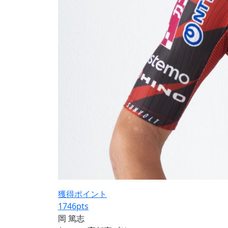
獲得ポイント
1746
pts
岡 篤志