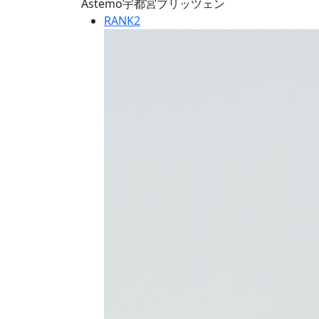
Astemo宇都宮ブリッツェン
RANK
2