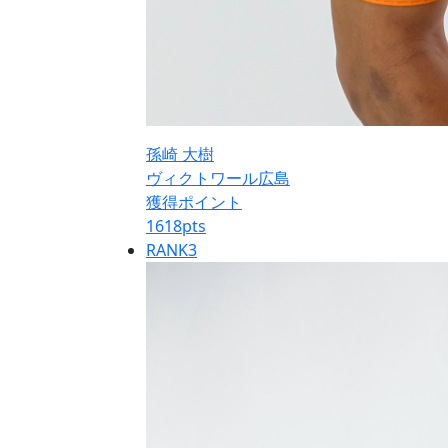
孫崎 大樹
ヴィクトワール広島
獲得ポイント
1618
pts
RANK
3