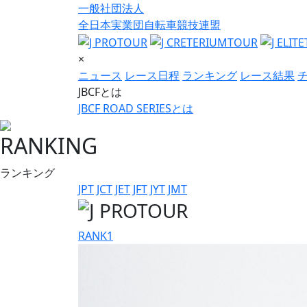
一般社団法人
全日本実業団自転車競技連盟
×
ニュース
レース日程
ランキング
レース結果
JBCFとは
JBCF ROAD SERIESとは
RANKING
ランキング
JPT
JCT
JET
JFT
JYT
JMT
RANK
1