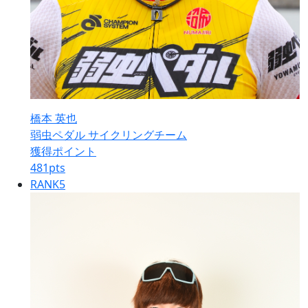
橋本 英也
弱虫ペダル サイクリングチーム
獲得ポイント
481
pts
RANK
5