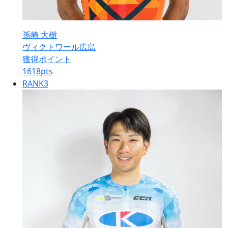
孫崎 大樹
ヴィクトワール広島
獲得ポイント
1618
pts
RANK
3