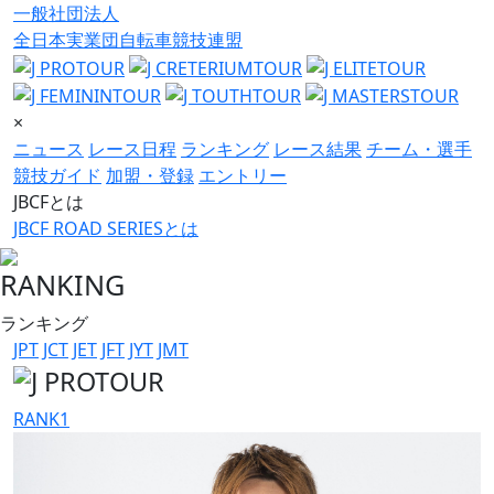
一般社団法人
全日本実業団自転車競技連盟
×
ニュース
レース日程
ランキング
レース結果
チーム・選手
競技ガイド
加盟・登録
エントリー
JBCFとは
JBCF ROAD SERIESとは
RANKING
ランキング
JPT
JCT
JET
JFT
JYT
JMT
RANK
1