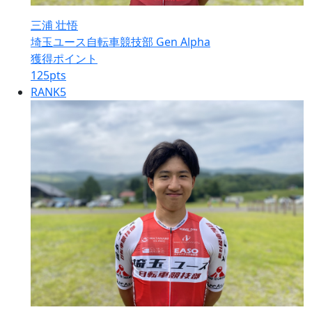
三浦 壮悟
埼玉ユース自転車競技部 Gen Alpha
獲得ポイント
125
pts
RANK
5