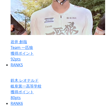
岩井 創哉
Team 一匹狼
獲得ポイント
92
pts
RANK
5
鈴木 レオナルド
岐阜第一高等学校
獲得ポイント
80
pts
RANK
6