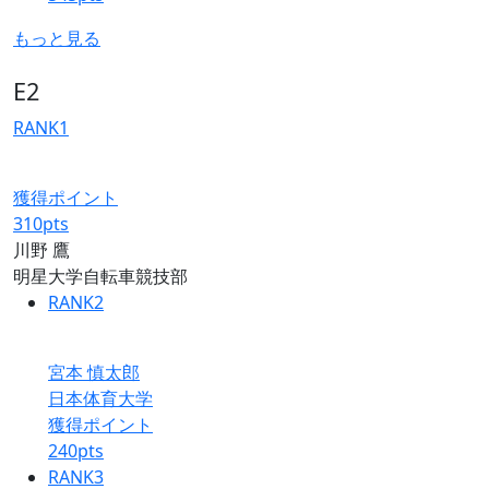
もっと見る
E2
RANK
1
獲得ポイント
310
pts
川野 鷹
明星大学自転車競技部
RANK
2
宮本 慎太郎
日本体育大学
獲得ポイント
240
pts
RANK
3