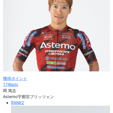
獲得ポイント
1746
pts
岡 篤志
Astemo宇都宮ブリッツェン
RANK
2