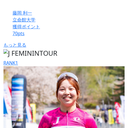
藤岡 利一
立命館大学
獲得ポイント
70
pts
もっと見る
RANK
1