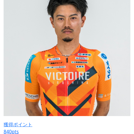
獲得ポイント
840
pts