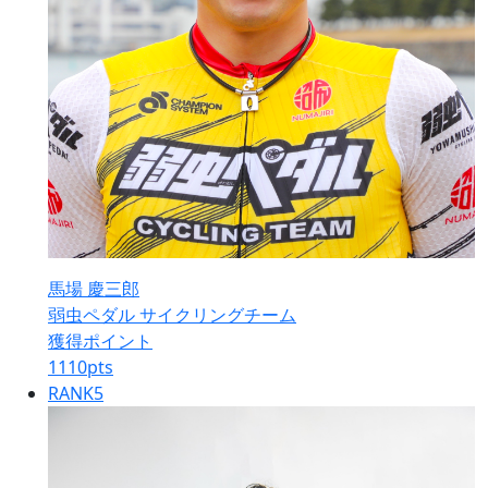
馬場 慶三郎
弱虫ペダル サイクリングチーム
獲得ポイント
1110
pts
RANK
5