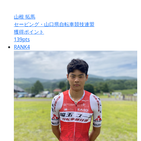
山根 拓馬
セービング・山口県自転車競技連盟
獲得ポイント
139
pts
RANK
4