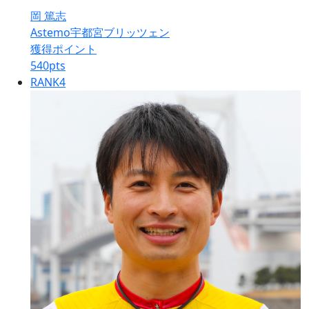
岡 篤志
Astemo宇都宮ブリッツェン
獲得ポイント
540
pts
RANK
4