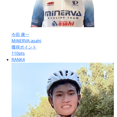
今田 康一
MiNERVA-asahi
獲得ポイント
110
pts
RANK
4