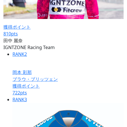
獲得ポイント
810
pts
田中 麗奈
IGNTZONE Racing Team
RANK
2
岡本 彩那
ブラウ・ブリッツェン
獲得ポイント
722
pts
RANK
3