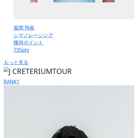
風間 翔眞
シマノレーシング
獲得ポイント
735
pts
もっと見る
RANK
1