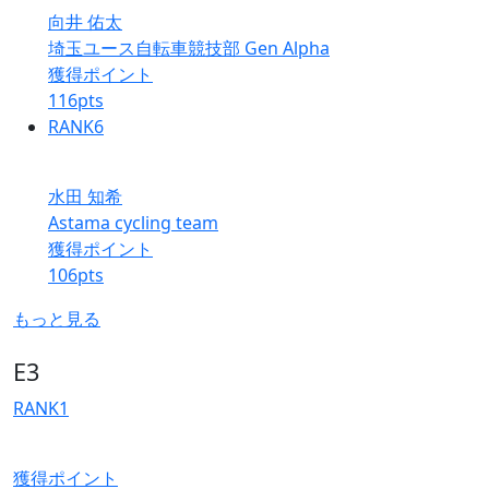
向井 佑太
埼玉ユース自転車競技部 Gen Alpha
獲得ポイント
116
pts
RANK
6
水田 知希
Astama cycling team
獲得ポイント
106
pts
もっと見る
E3
RANK
1
獲得ポイント