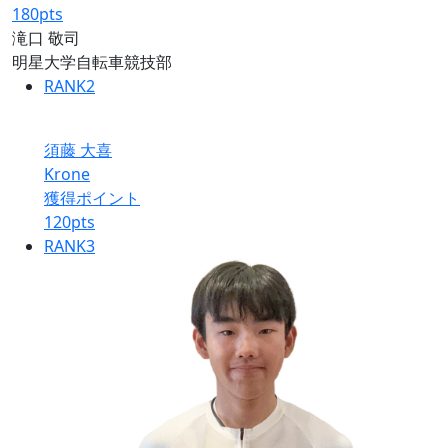
180
pts
滝口 敬司
明星大学自転車競技部
RANK
2
須藤 大喜
Krone
獲得ポイント
120
pts
RANK
3