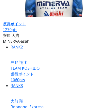
獲得ポイント
1270
pts
安原 大貴
MiNERVA-asahi
RANK
2
島野 翔汰
TEAM KOSHIDO
獲得ポイント
1060
pts
RANK
3
大前 翔
Roppongi Express