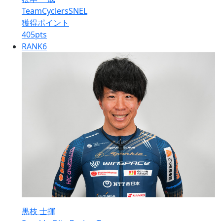
TeamCyclersSNEL
獲得ポイント
405
pts
RANK
6
黒枝 士揮