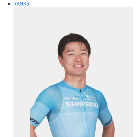
RANK
6