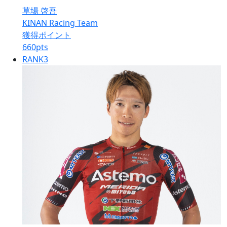
草場 啓吾
KINAN Racing Team
獲得ポイント
660
pts
RANK
3