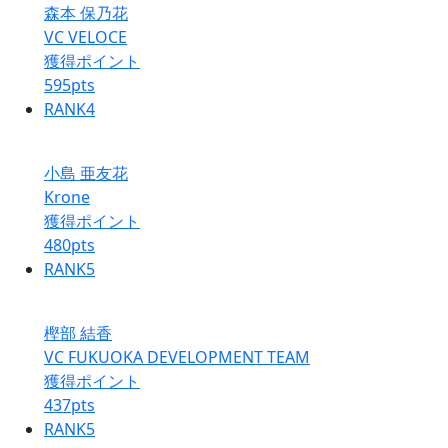
森本 保乃花
VC VELOCE
獲得ポイント
595
pts
RANK
4
小島 亜友花
Krone
獲得ポイント
480
pts
RANK
5
樫部 結香
VC FUKUOKA DEVELOPMENT TEAM
獲得ポイント
437
pts
RANK
5