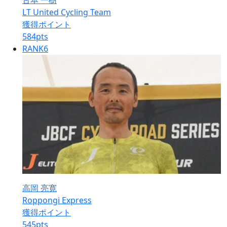
古本 一樹
LT United Cycling Team
獲得ポイント
584
pts
RANK
6
高岡 亮寛
Roppongi Express
獲得ポイント
545
pts