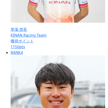
草場 啓吾
KINAN Racing Team
獲得ポイント
1150
pts
RANK
4