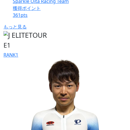
Sparkle Oita Racing Team
獲得ポイント
361
pts
もっと見る
E1
RANK
1