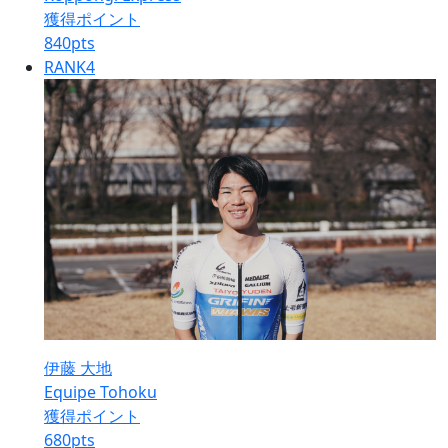
獲得ポイント
840
pts
RANK
4
伊藤 大地
Equipe Tohoku
獲得ポイント
680
pts