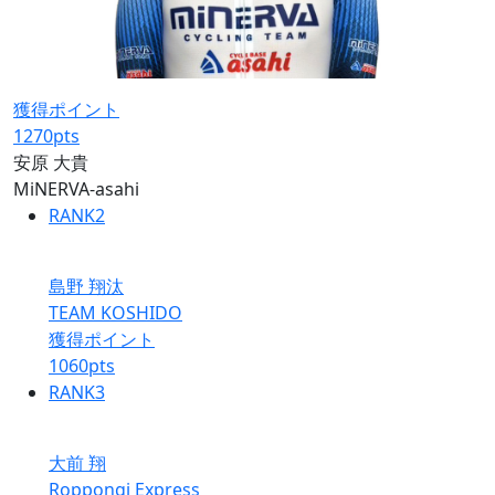
獲得ポイント
1270
pts
安原 大貴
MiNERVA-asahi
RANK
2
島野 翔汰
TEAM KOSHIDO
獲得ポイント
1060
pts
RANK
3
大前 翔
Roppongi Express