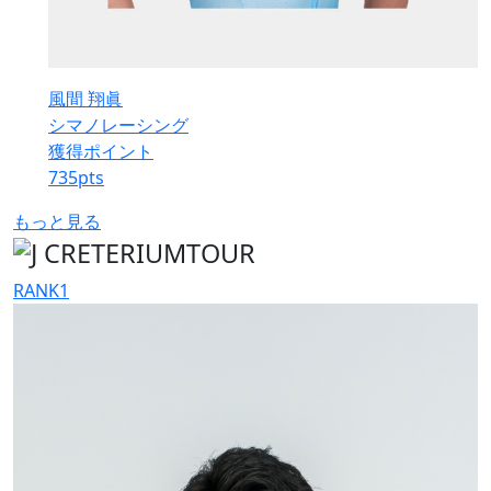
風間 翔眞
シマノレーシング
獲得ポイント
735
pts
もっと見る
RANK
1