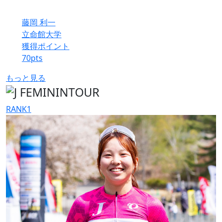
藤岡 利一
立命館大学
獲得ポイント
70
pts
もっと見る
RANK
1