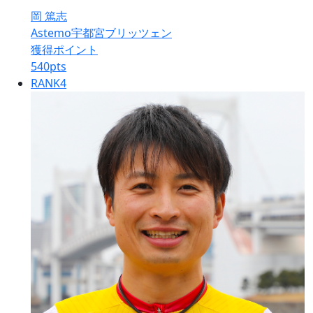
岡 篤志
Astemo宇都宮ブリッツェン
獲得ポイント
540
pts
RANK
4