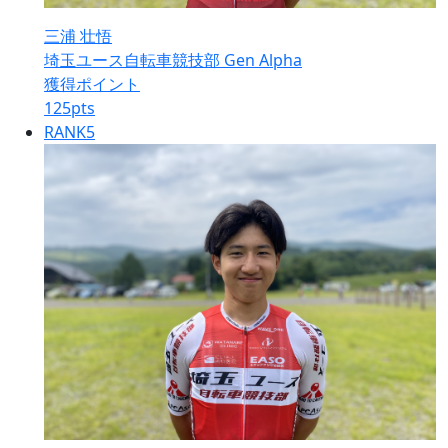
三浦 壮悟
埼玉ユース自転車競技部 Gen Alpha
獲得ポイント
125
pts
RANK
5