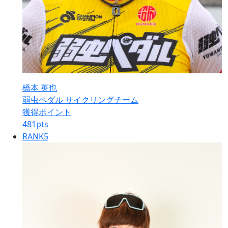
橋本 英也
弱虫ペダル サイクリングチーム
獲得ポイント
481
pts
RANK
5