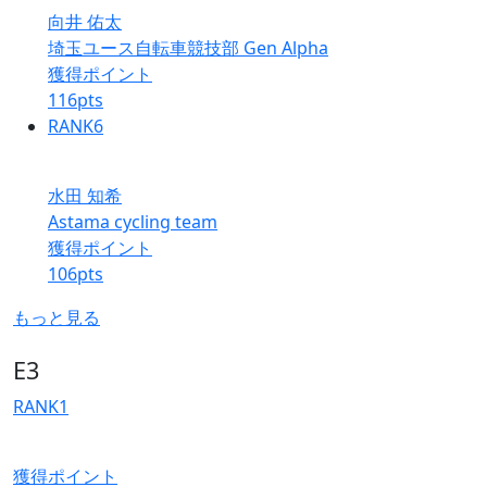
向井 佑太
埼玉ユース自転車競技部 Gen Alpha
獲得ポイント
116
pts
RANK
6
水田 知希
Astama cycling team
獲得ポイント
106
pts
もっと見る
E3
RANK
1
獲得ポイント