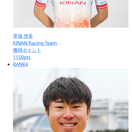
草場 啓吾
KINAN Racing Team
獲得ポイント
1150
pts
RANK
4