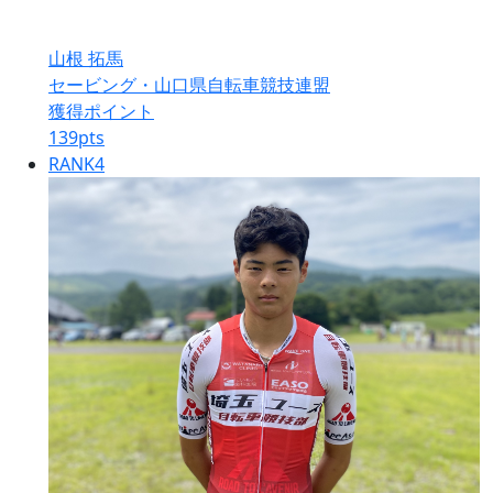
山根 拓馬
セービング・山口県自転車競技連盟
獲得ポイント
139
pts
RANK
4