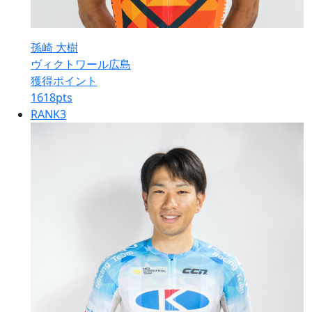
孫崎 大樹
ヴィクトワール広島
獲得ポイント
1618
pts
RANK
3