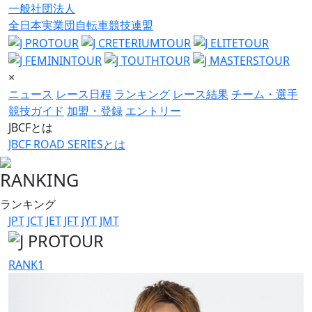
一般社団法人
全日本実業団自転車競技連盟
×
ニュース
レース日程
ランキング
レース結果
チーム・選手
競技ガイド
加盟・登録
エントリー
JBCFとは
JBCF ROAD SERIESとは
RANKING
ランキング
JPT
JCT
JET
JFT
JYT
JMT
RANK
1