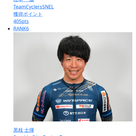
TeamCyclersSNEL
獲得ポイント
405
pts
RANK
6
黒枝 士揮