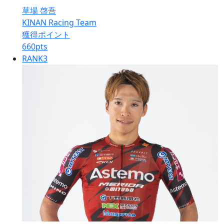
草場 啓吾
KINAN Racing Team
獲得ポイント
660
pts
RANK
3