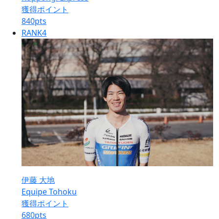
獲得ポイント
840
pts
RANK
4
伊藤 大地
Equipe Tohoku
獲得ポイント
680
pts