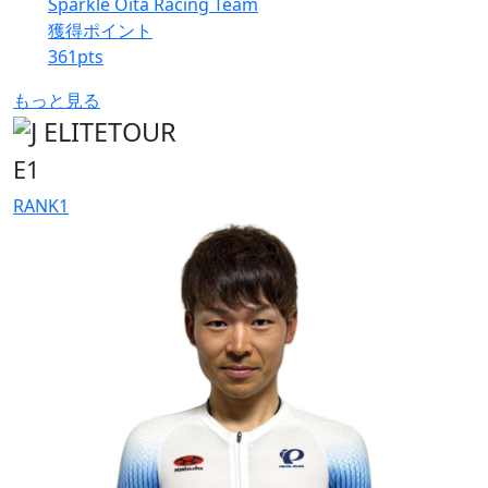
Sparkle Oita Racing Team
獲得ポイント
361
pts
もっと見る
E1
RANK
1