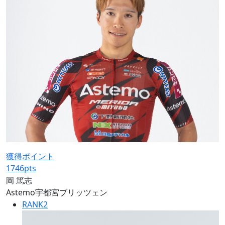
獲得ポイント
1746
pts
岡 篤志
Astemo宇都宮ブリッツェン
RANK
2