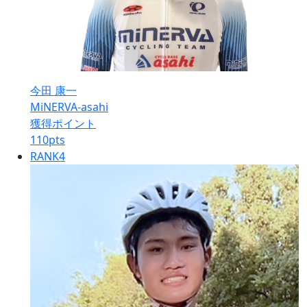
今田 康一
MiNERVA-asahi
獲得ポイント
110
pts
RANK
4