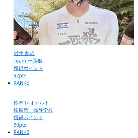
岩井 創哉
Team 一匹狼
獲得ポイント
92
pts
RANK
5
鈴木 レオナルド
岐阜第一高等学校
獲得ポイント
80
pts
RANK
6