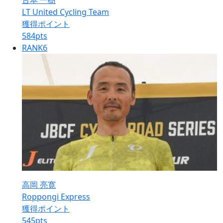
古本 一樹
LT United Cycling Team
獲得ポイント
584
pts
RANK
6
高岡 亮寛
Roppongi Express
獲得ポイント
545
pts