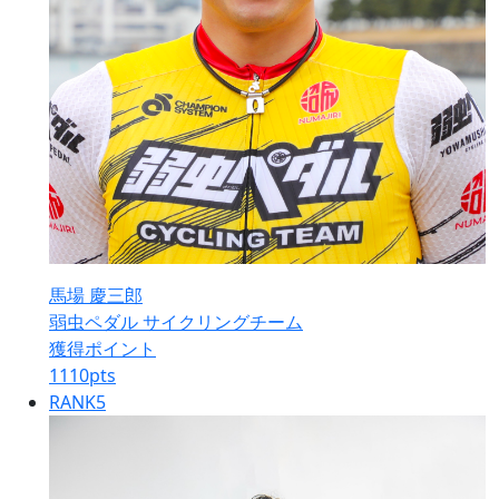
馬場 慶三郎
弱虫ペダル サイクリングチーム
獲得ポイント
1110
pts
RANK
5