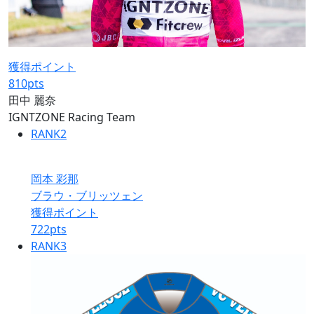
獲得ポイント
810
pts
田中 麗奈
IGNTZONE Racing Team
RANK
2
岡本 彩那
ブラウ・ブリッツェン
獲得ポイント
722
pts
RANK
3