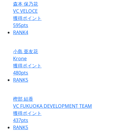
森本 保乃花
VC VELOCE
獲得ポイント
595
pts
RANK
4
小島 亜友花
Krone
獲得ポイント
480
pts
RANK
5
樫部 結香
VC FUKUOKA DEVELOPMENT TEAM
獲得ポイント
437
pts
RANK
5