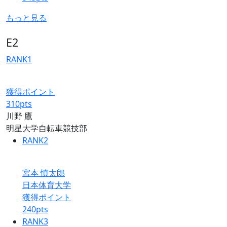
もっと見る
E2
RANK
1
獲得ポイント
310
pts
川野 鷹
明星大学自転車競技部
RANK
2
宮本 慎太郎
日本体育大学
獲得ポイント
240
pts
RANK
3