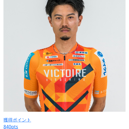
獲得ポイント
840
pts