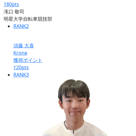
180
pts
滝口 敬司
明星大学自転車競技部
RANK
2
須藤 大喜
Krone
獲得ポイント
120
pts
RANK
3