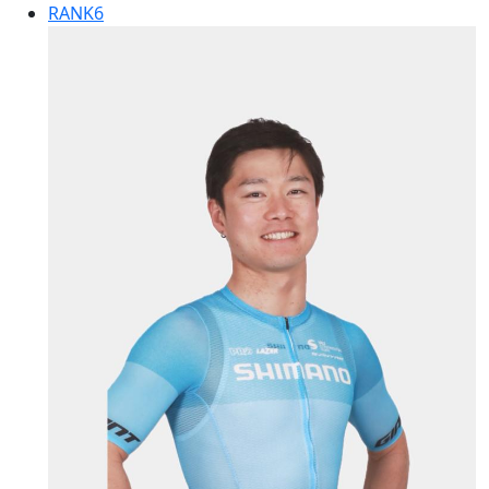
RANK
6