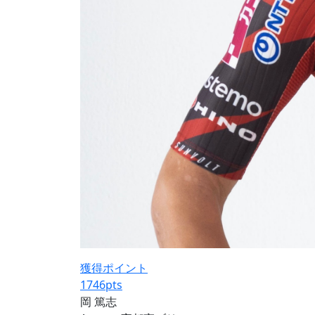
獲得ポイント
1746
pts
岡 篤志