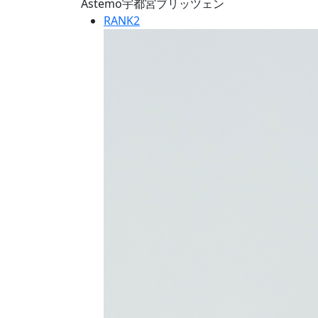
Astemo宇都宮ブリッツェン
RANK
2