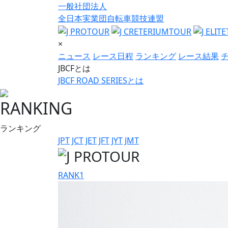
一般社団法人
全日本実業団自転車競技連盟
×
ニュース
レース日程
ランキング
レース結果
JBCFとは
JBCF ROAD SERIESとは
RANKING
ランキング
JPT
JCT
JET
JFT
JYT
JMT
RANK
1