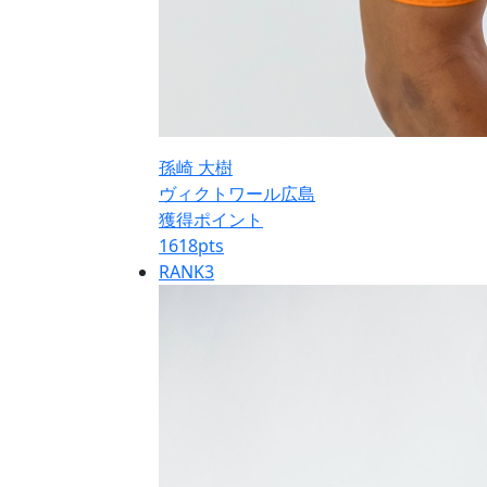
孫崎 大樹
ヴィクトワール広島
獲得ポイント
1618
pts
RANK
3