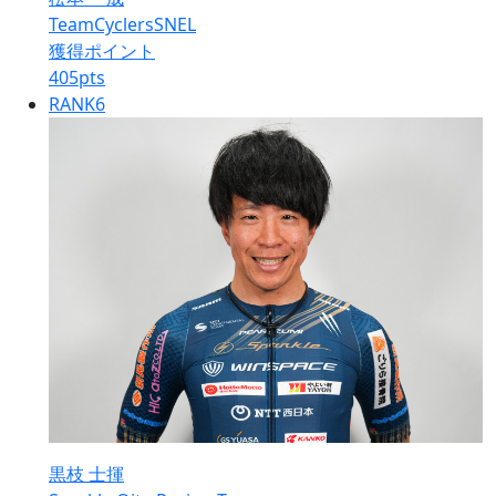
TeamCyclersSNEL
獲得ポイント
405
pts
RANK
6
黒枝 士揮