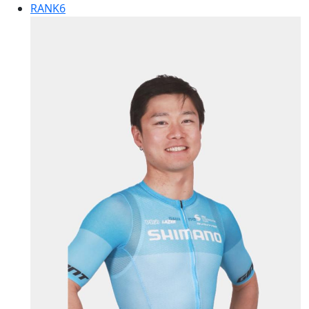
RANK
6