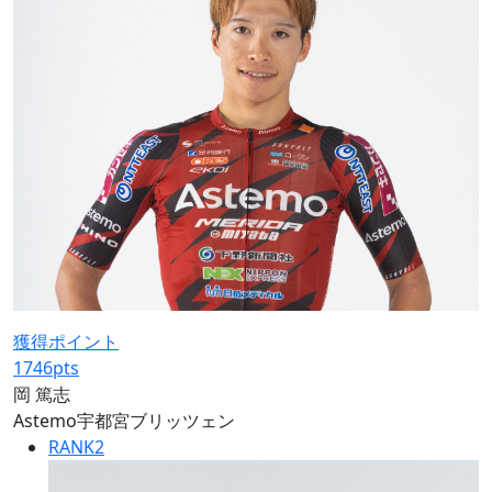
獲得ポイント
1746
pts
岡 篤志
Astemo宇都宮ブリッツェン
RANK
2