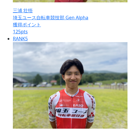
三浦 壮悟
埼玉ユース自転車競技部 Gen Alpha
獲得ポイント
125
pts
RANK
5