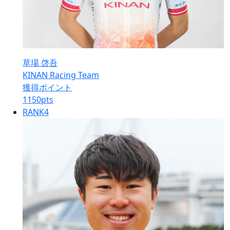
草場 啓吾
KINAN Racing Team
獲得ポイント
1150
pts
RANK
4