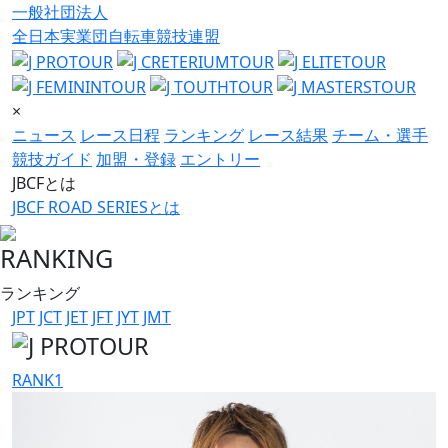
一般社団法人
全日本実業団自転車競技連盟
×
ニュース
レース日程
ランキング
レース結果
チーム・選手
競技ガイド
加盟・登録
エントリー
JBCFとは
JBCF ROAD SERIESとは
RANKING
ランキング
JPT
JCT
JET
JFT
JYT
JMT
RANK
1