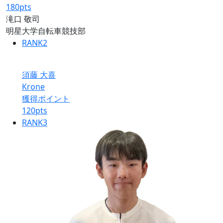
180
pts
滝口 敬司
明星大学自転車競技部
RANK
2
須藤 大喜
Krone
獲得ポイント
120
pts
RANK
3