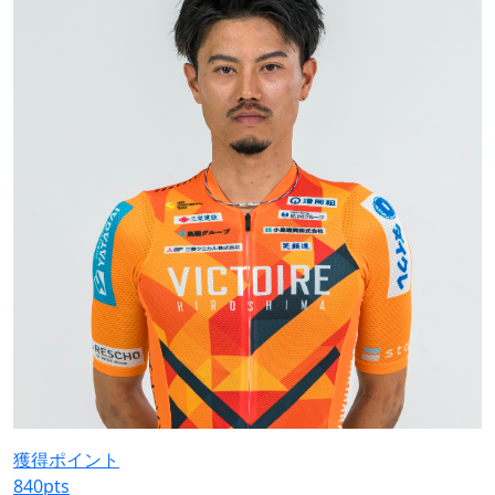
獲得ポイント
840
pts