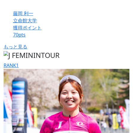
藤岡 利一
立命館大学
獲得ポイント
70
pts
もっと見る
RANK
1