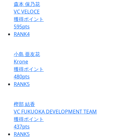
森本 保乃花
VC VELOCE
獲得ポイント
595
pts
RANK
4
小島 亜友花
Krone
獲得ポイント
480
pts
RANK
5
樫部 結香
VC FUKUOKA DEVELOPMENT TEAM
獲得ポイント
437
pts
RANK
5