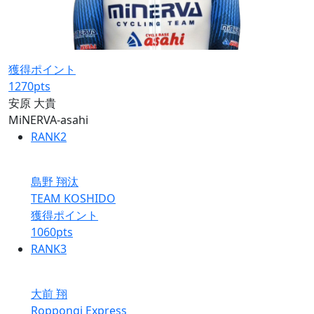
獲得ポイント
1270
pts
安原 大貴
MiNERVA-asahi
RANK
2
島野 翔汰
TEAM KOSHIDO
獲得ポイント
1060
pts
RANK
3
大前 翔
Roppongi Express