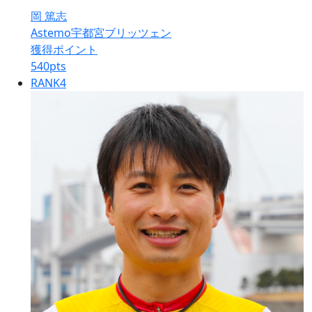
岡 篤志
Astemo宇都宮ブリッツェン
獲得ポイント
540
pts
RANK
4