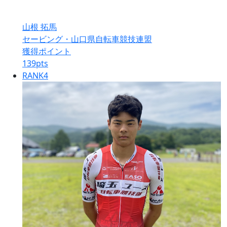
山根 拓馬
セービング・山口県自転車競技連盟
獲得ポイント
139
pts
RANK
4