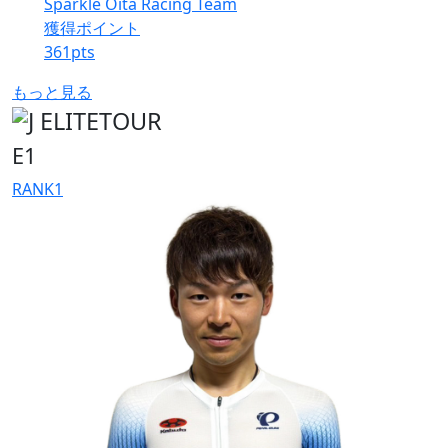
Sparkle Oita Racing Team
獲得ポイント
361
pts
もっと見る
E1
RANK
1