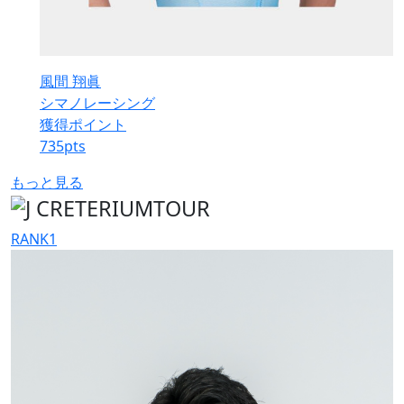
風間 翔眞
シマノレーシング
獲得ポイント
735
pts
もっと見る
RANK
1