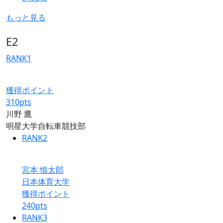
もっと見る
E2
RANK
1
獲得ポイント
310
pts
川野 鷹
明星大学自転車競技部
RANK
2
宮本 慎太郎
日本体育大学
獲得ポイント
240
pts
RANK
3