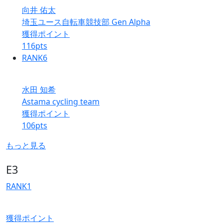
向井 佑太
埼玉ユース自転車競技部 Gen Alpha
獲得ポイント
116
pts
RANK
6
水田 知希
Astama cycling team
獲得ポイント
106
pts
もっと見る
E3
RANK
1
獲得ポイント