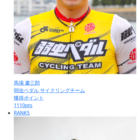
馬場 慶三郎
弱虫ペダル サイクリングチーム
獲得ポイント
1110
pts
RANK
5