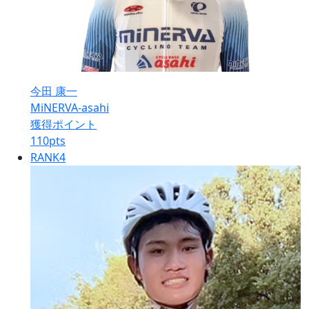
今田 康一
MiNERVA-asahi
獲得ポイント
110
pts
RANK
4