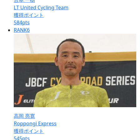
古本 一樹
LT United Cycling Team
獲得ポイント
584
pts
RANK
6
高岡 亮寛
Roppongi Express
獲得ポイント
545
pts