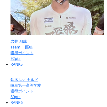
岩井 創哉
Team 一匹狼
獲得ポイント
92
pts
RANK
5
鈴木 レオナルド
岐阜第一高等学校
獲得ポイント
80
pts
RANK
6