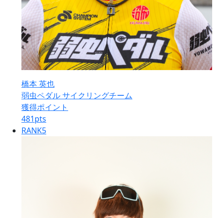
橋本 英也
弱虫ペダル サイクリングチーム
獲得ポイント
481
pts
RANK
5