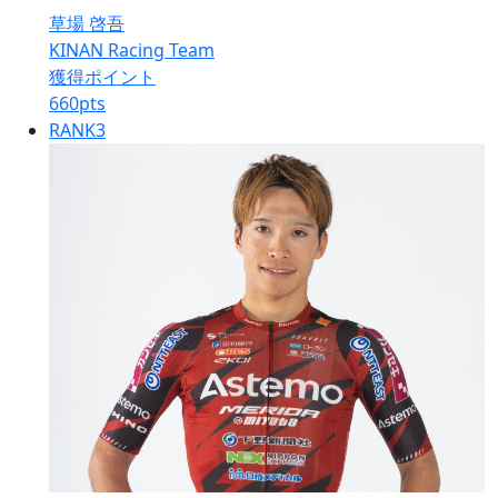
草場 啓吾
KINAN Racing Team
獲得ポイント
660
pts
RANK
3