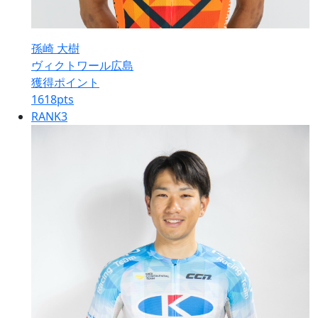
孫崎 大樹
ヴィクトワール広島
獲得ポイント
1618
pts
RANK
3