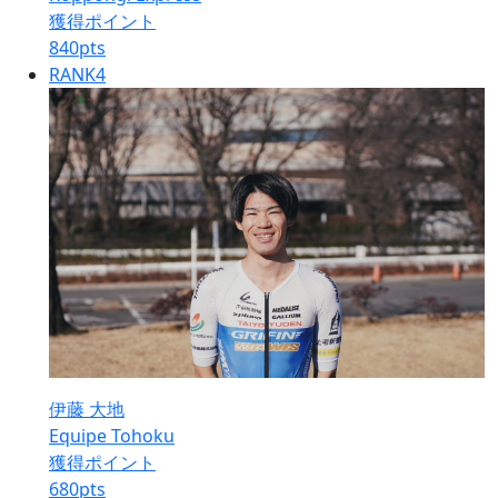
獲得ポイント
840
pts
RANK
4
伊藤 大地
Equipe Tohoku
獲得ポイント
680
pts