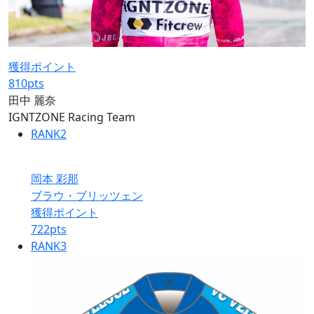
獲得ポイント
810
pts
田中 麗奈
IGNTZONE Racing Team
RANK
2
岡本 彩那
ブラウ・ブリッツェン
獲得ポイント
722
pts
RANK
3