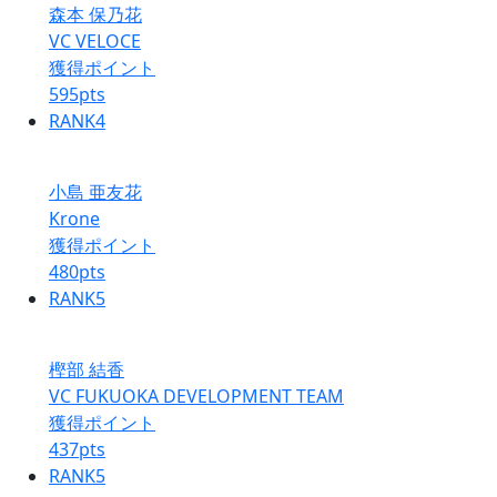
森本 保乃花
VC VELOCE
獲得ポイント
595
pts
RANK
4
小島 亜友花
Krone
獲得ポイント
480
pts
RANK
5
樫部 結香
VC FUKUOKA DEVELOPMENT TEAM
獲得ポイント
437
pts
RANK
5