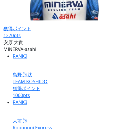
獲得ポイント
1270
pts
安原 大貴
MiNERVA-asahi
RANK
2
島野 翔汰
TEAM KOSHIDO
獲得ポイント
1060
pts
RANK
3
大前 翔
Roppongi Express