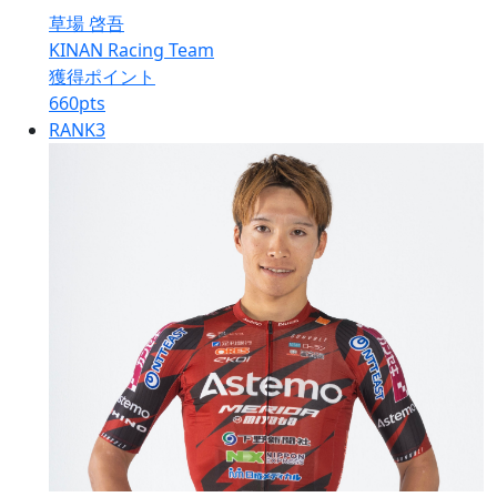
草場 啓吾
KINAN Racing Team
獲得ポイント
660
pts
RANK
3