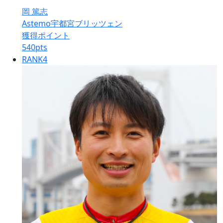
岡 篤志
Astemo宇都宮ブリッツェン
獲得ポイント
540
pts
RANK
4