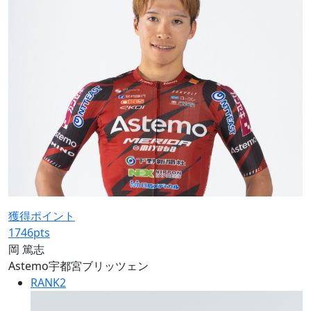
獲得ポイント
1746
pts
岡 篤志
Astemo宇都宮ブリッツェン
RANK
2