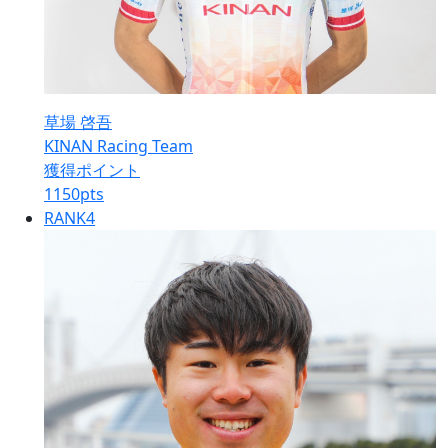
草場 啓吾
KINAN Racing Team
獲得ポイント
1150
pts
RANK
4