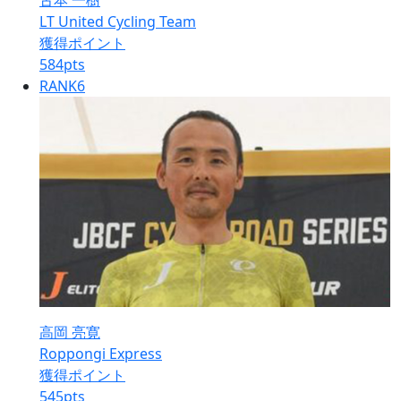
古本 一樹
LT United Cycling Team
獲得ポイント
584
pts
RANK
6
高岡 亮寛
Roppongi Express
獲得ポイント
545
pts