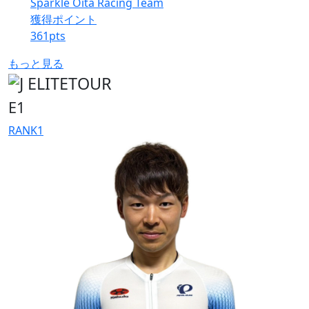
Sparkle Oita Racing Team
獲得ポイント
361
pts
もっと見る
E1
RANK
1