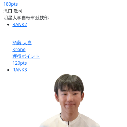
180
pts
滝口 敬司
明星大学自転車競技部
RANK
2
須藤 大喜
Krone
獲得ポイント
120
pts
RANK
3