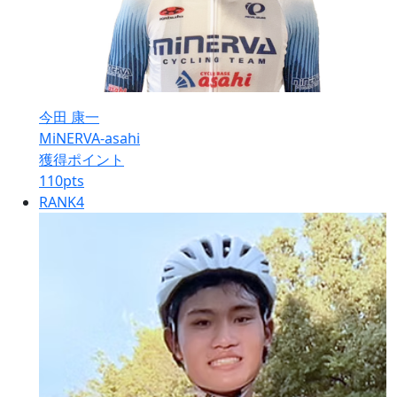
今田 康一
MiNERVA-asahi
獲得ポイント
110
pts
RANK
4