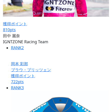
獲得ポイント
810
pts
田中 麗奈
IGNTZONE Racing Team
RANK
2
岡本 彩那
ブラウ・ブリッツェン
獲得ポイント
722
pts
RANK
3