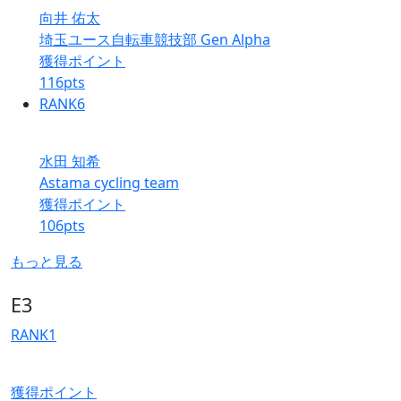
向井 佑太
埼玉ユース自転車競技部 Gen Alpha
獲得ポイント
116
pts
RANK
6
水田 知希
Astama cycling team
獲得ポイント
106
pts
もっと見る
E3
RANK
1
獲得ポイント