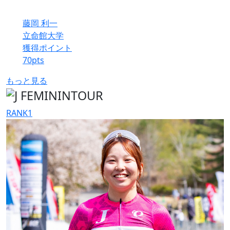
藤岡 利一
立命館大学
獲得ポイント
70
pts
もっと見る
RANK
1