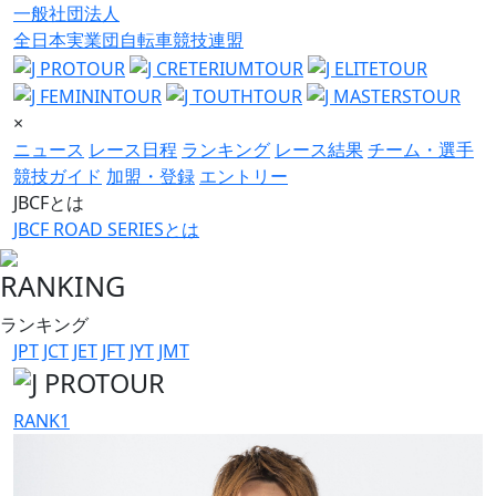
一般社団法人
全日本実業団自転車競技連盟
×
ニュース
レース日程
ランキング
レース結果
チーム・選手
競技ガイド
加盟・登録
エントリー
JBCFとは
JBCF ROAD SERIESとは
RANKING
ランキング
JPT
JCT
JET
JFT
JYT
JMT
RANK
1