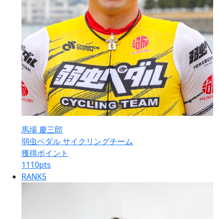
馬場 慶三郎
弱虫ペダル サイクリングチーム
獲得ポイント
1110
pts
RANK
5