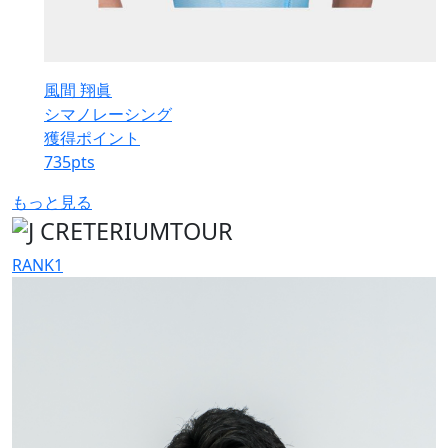
風間 翔眞
シマノレーシング
獲得ポイント
735
pts
もっと見る
RANK
1