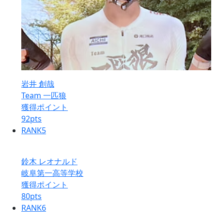
岩井 創哉
Team 一匹狼
獲得ポイント
92
pts
RANK
5
鈴木 レオナルド
岐阜第一高等学校
獲得ポイント
80
pts
RANK
6