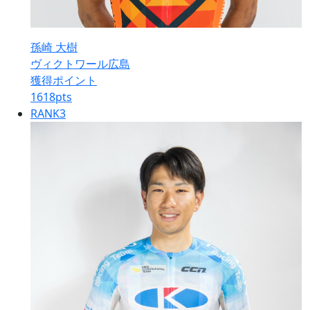
孫崎 大樹
ヴィクトワール広島
獲得ポイント
1618
pts
RANK
3