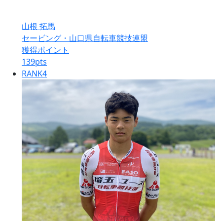
山根 拓馬
セービング・山口県自転車競技連盟
獲得ポイント
139
pts
RANK
4