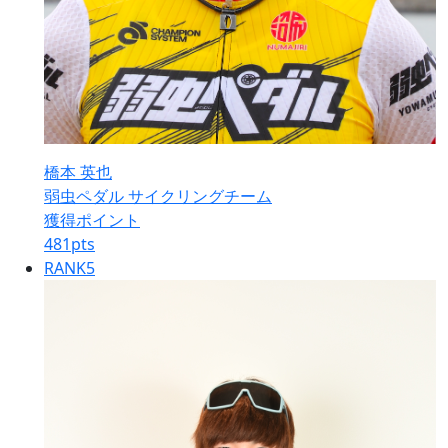
橋本 英也
弱虫ペダル サイクリングチーム
獲得ポイント
481
pts
RANK
5