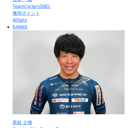
TeamCyclersSNEL
獲得ポイント
405
pts
RANK
6
黒枝 士揮