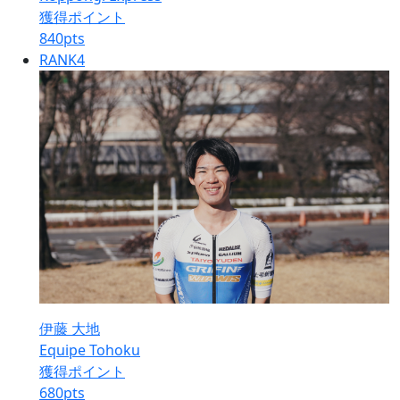
獲得ポイント
840
pts
RANK
4
伊藤 大地
Equipe Tohoku
獲得ポイント
680
pts