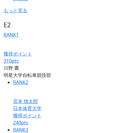
もっと見る
E2
RANK
1
獲得ポイント
310
pts
川野 鷹
明星大学自転車競技部
RANK
2
宮本 慎太郎
日本体育大学
獲得ポイント
240
pts
RANK
3