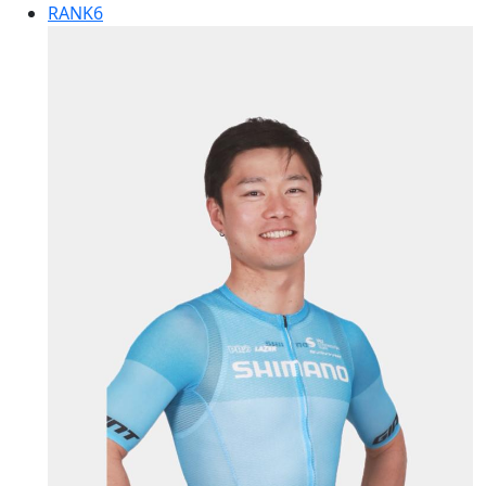
RANK
6