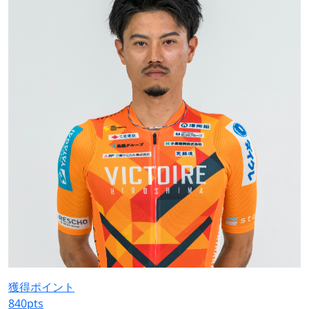
獲得ポイント
840
pts