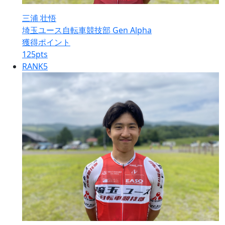
三浦 壮悟
埼玉ユース自転車競技部 Gen Alpha
獲得ポイント
125
pts
RANK
5