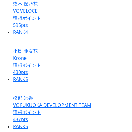
森本 保乃花
VC VELOCE
獲得ポイント
595
pts
RANK
4
小島 亜友花
Krone
獲得ポイント
480
pts
RANK
5
樫部 結香
VC FUKUOKA DEVELOPMENT TEAM
獲得ポイント
437
pts
RANK
5