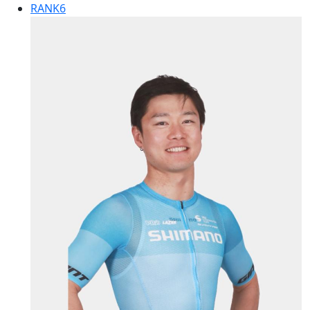
RANK
6