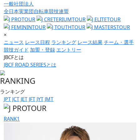
一般社団法人
全日本実業団自転車競技連盟
×
ニュース
レース日程
ランキング
レース結果
チーム・選手
競技ガイド
加盟・登録
エントリー
JBCFとは
JBCF ROAD SERIESとは
RANKING
ランキング
JPT
JCT
JET
JFT
JYT
JMT
RANK
1