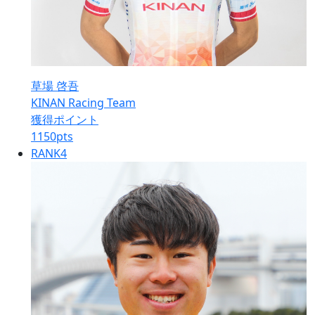
草場 啓吾
KINAN Racing Team
獲得ポイント
1150
pts
RANK
4