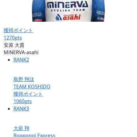
獲得ポイント
1270
pts
安原 大貴
MiNERVA-asahi
RANK
2
島野 翔汰
TEAM KOSHIDO
獲得ポイント
1060
pts
RANK
3
大前 翔
Roppongi Express