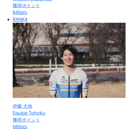
獲得ポイント
840
pts
RANK
4
伊藤 大地
Equipe Tohoku
獲得ポイント
680
pts