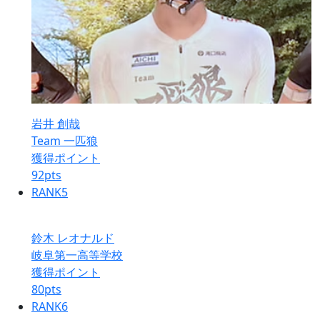
岩井 創哉
Team 一匹狼
獲得ポイント
92
pts
RANK
5
鈴木 レオナルド
岐阜第一高等学校
獲得ポイント
80
pts
RANK
6