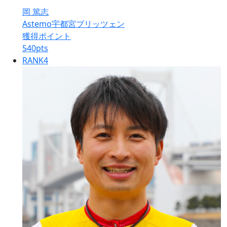
岡 篤志
Astemo宇都宮ブリッツェン
獲得ポイント
540
pts
RANK
4