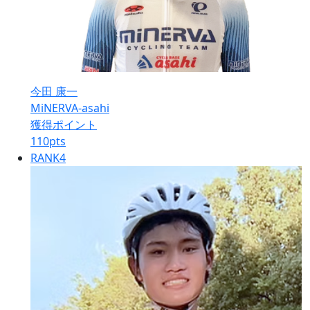
今田 康一
MiNERVA-asahi
獲得ポイント
110
pts
RANK
4