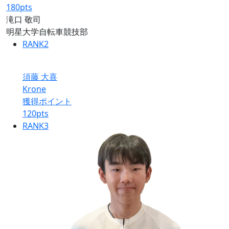
180
pts
滝口 敬司
明星大学自転車競技部
RANK
2
須藤 大喜
Krone
獲得ポイント
120
pts
RANK
3