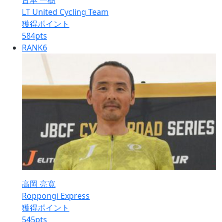
古本 一樹
LT United Cycling Team
獲得ポイント
584
pts
RANK
6
高岡 亮寛
Roppongi Express
獲得ポイント
545
pts