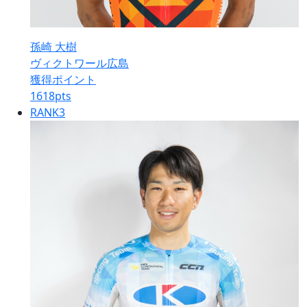
孫崎 大樹
ヴィクトワール広島
獲得ポイント
1618
pts
RANK
3