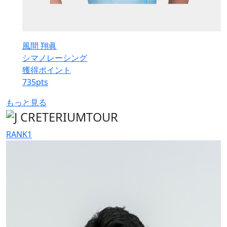
風間 翔眞
シマノレーシング
獲得ポイント
735
pts
もっと見る
RANK
1