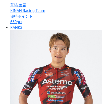
草場 啓吾
KINAN Racing Team
獲得ポイント
660
pts
RANK
3