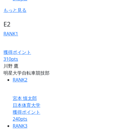
もっと見る
E2
RANK
1
獲得ポイント
310
pts
川野 鷹
明星大学自転車競技部
RANK
2
宮本 慎太郎
日本体育大学
獲得ポイント
240
pts
RANK
3