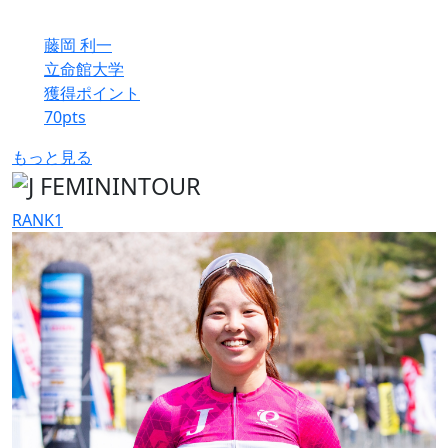
藤岡 利一
立命館大学
獲得ポイント
70
pts
もっと見る
RANK
1