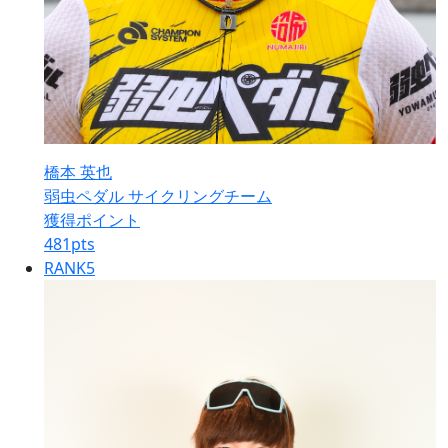
橋本 英也
弱虫ペダル サイクリングチーム
獲得ポイント
481
pts
RANK
5