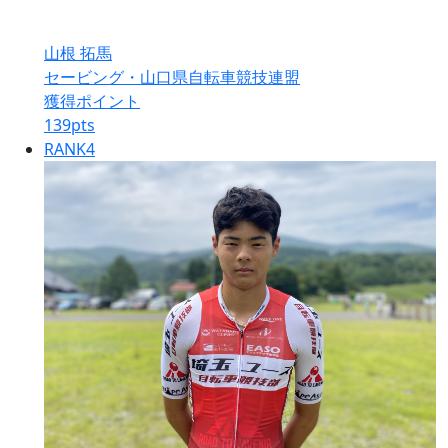
山根 拓馬
セービング・山口県自転車競技連盟
獲得ポイント
139
pts
RANK
4