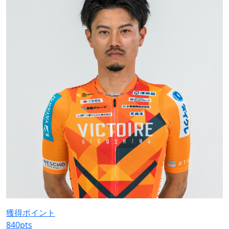
獲得ポイント
840
pts