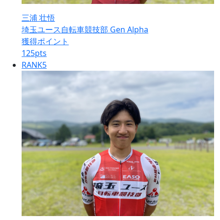
三浦 壮悟
埼玉ユース自転車競技部 Gen Alpha
獲得ポイント
125
pts
RANK
5