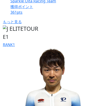
Sparkle Oita Racing Team
獲得ポイント
361
pts
もっと見る
E1
RANK
1