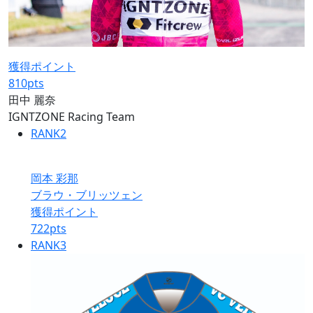
獲得ポイント
810
pts
田中 麗奈
IGNTZONE Racing Team
RANK
2
岡本 彩那
ブラウ・ブリッツェン
獲得ポイント
722
pts
RANK
3