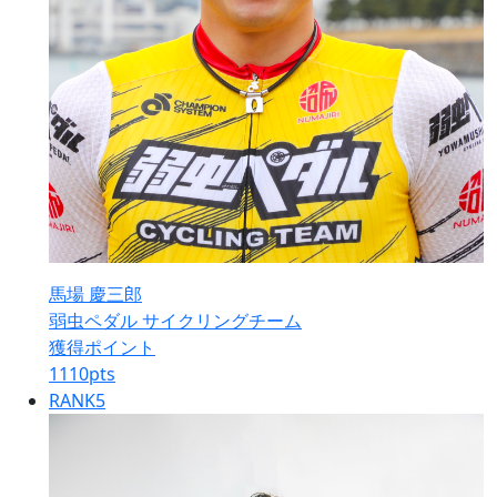
馬場 慶三郎
弱虫ペダル サイクリングチーム
獲得ポイント
1110
pts
RANK
5