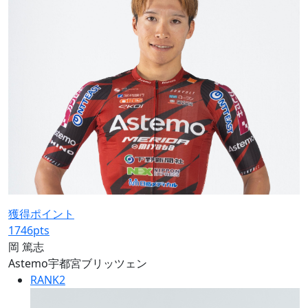
獲得ポイント
1746
pts
岡 篤志
Astemo宇都宮ブリッツェン
RANK
2