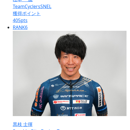
TeamCyclersSNEL
獲得ポイント
405
pts
RANK
6
黒枝 士揮