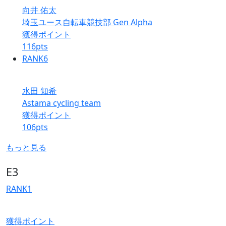
向井 佑太
埼玉ユース自転車競技部 Gen Alpha
獲得ポイント
116
pts
RANK
6
水田 知希
Astama cycling team
獲得ポイント
106
pts
もっと見る
E3
RANK
1
獲得ポイント