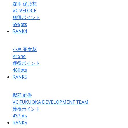
森本 保乃花
VC VELOCE
獲得ポイント
595
pts
RANK
4
小島 亜友花
Krone
獲得ポイント
480
pts
RANK
5
樫部 結香
VC FUKUOKA DEVELOPMENT TEAM
獲得ポイント
437
pts
RANK
5