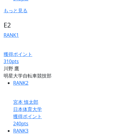
もっと見る
E2
RANK
1
獲得ポイント
310
pts
川野 鷹
明星大学自転車競技部
RANK
2
宮本 慎太郎
日本体育大学
獲得ポイント
240
pts
RANK
3