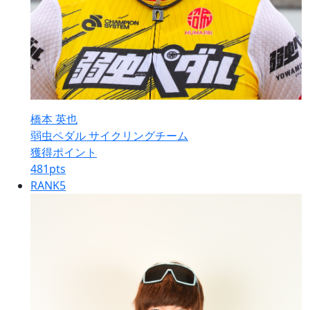
橋本 英也
弱虫ペダル サイクリングチーム
獲得ポイント
481
pts
RANK
5