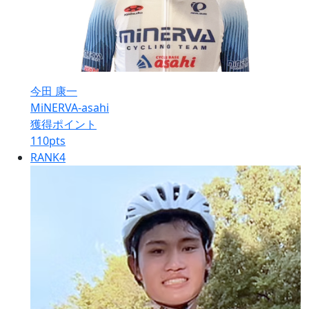
今田 康一
MiNERVA-asahi
獲得ポイント
110
pts
RANK
4