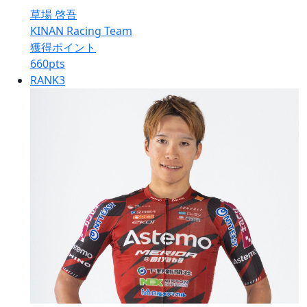
草場 啓吾
KINAN Racing Team
獲得ポイント
660
pts
RANK
3