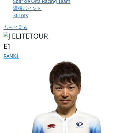
Sparkle Oita Racing Team
獲得ポイント
361
pts
もっと見る
E1
RANK
1