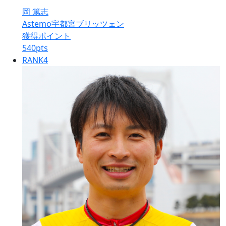
岡 篤志
Astemo宇都宮ブリッツェン
獲得ポイント
540
pts
RANK
4