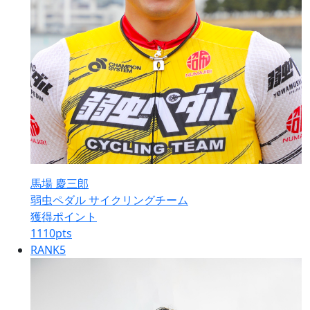
馬場 慶三郎
弱虫ペダル サイクリングチーム
獲得ポイント
1110
pts
RANK
5