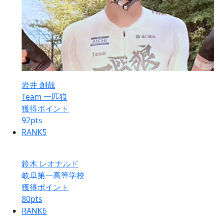
岩井 創哉
Team 一匹狼
獲得ポイント
92
pts
RANK
5
鈴木 レオナルド
岐阜第一高等学校
獲得ポイント
80
pts
RANK
6