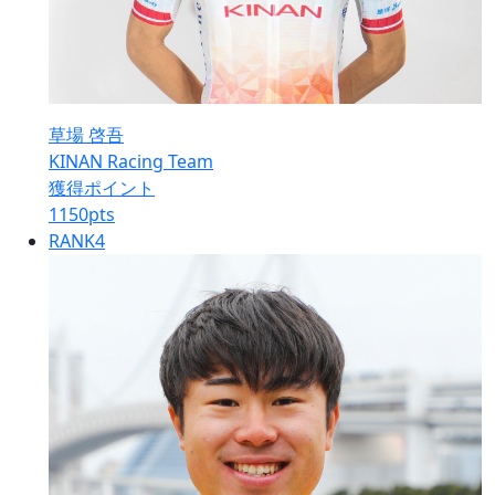
草場 啓吾
KINAN Racing Team
獲得ポイント
1150
pts
RANK
4