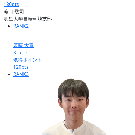
180
pts
滝口 敬司
明星大学自転車競技部
RANK
2
須藤 大喜
Krone
獲得ポイント
120
pts
RANK
3