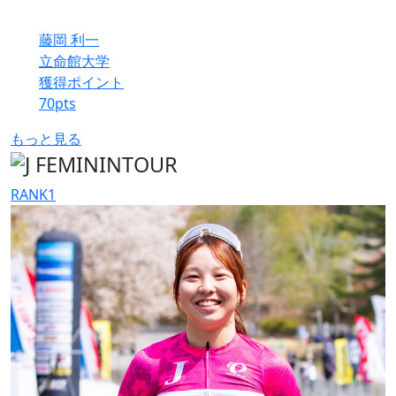
藤岡 利一
立命館大学
獲得ポイント
70
pts
もっと見る
RANK
1