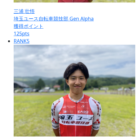
三浦 壮悟
埼玉ユース自転車競技部 Gen Alpha
獲得ポイント
125
pts
RANK
5