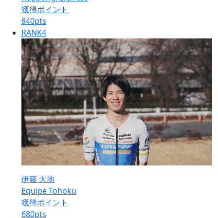
獲得ポイント
840
pts
RANK
4
伊藤 大地
Equipe Tohoku
獲得ポイント
680
pts