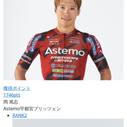
獲得ポイント
1746
pts
岡 篤志
Astemo宇都宮ブリッツェン
RANK
2