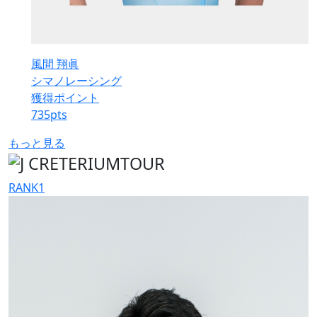
風間 翔眞
シマノレーシング
獲得ポイント
735
pts
もっと見る
RANK
1