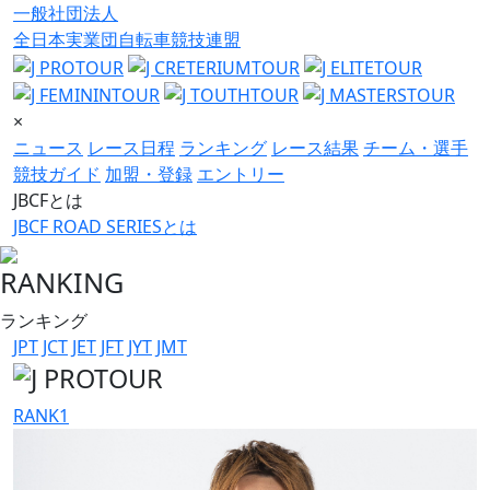
一般社団法人
全日本実業団自転車競技連盟
×
ニュース
レース日程
ランキング
レース結果
チーム・選手
競技ガイド
加盟・登録
エントリー
JBCFとは
JBCF ROAD SERIESとは
RANKING
ランキング
JPT
JCT
JET
JFT
JYT
JMT
RANK
1