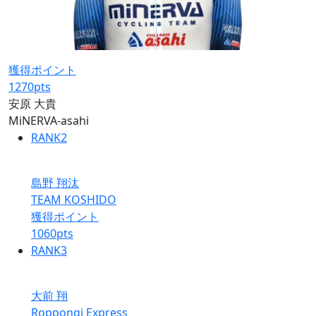
獲得ポイント
1270
pts
安原 大貴
MiNERVA-asahi
RANK
2
島野 翔汰
TEAM KOSHIDO
獲得ポイント
1060
pts
RANK
3
大前 翔
Roppongi Express