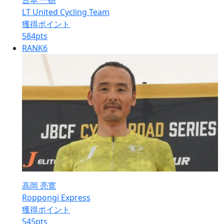
古本 一樹
LT United Cycling Team
獲得ポイント
584
pts
RANK
6
高岡 亮寛
Roppongi Express
獲得ポイント
545
pts