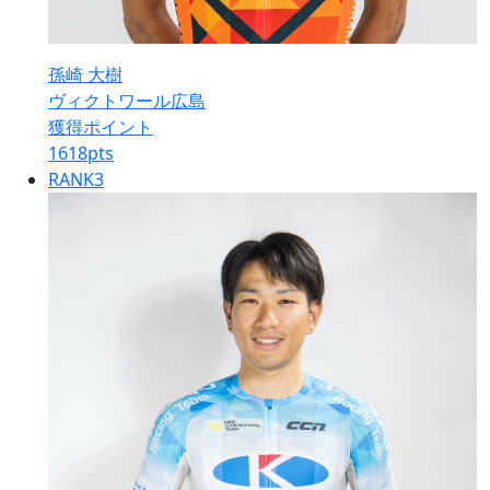
孫崎 大樹
ヴィクトワール広島
獲得ポイント
1618
pts
RANK
3