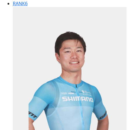
RANK
6