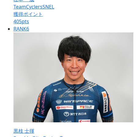
TeamCyclersSNEL
獲得ポイント
405
pts
RANK
6
黒枝 士揮