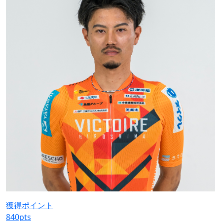
獲得ポイント
840
pts