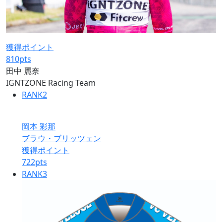
獲得ポイント
810
pts
田中 麗奈
IGNTZONE Racing Team
RANK
2
岡本 彩那
ブラウ・ブリッツェン
獲得ポイント
722
pts
RANK
3