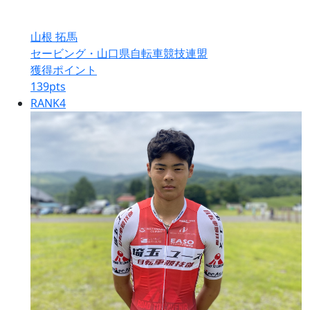
山根 拓馬
セービング・山口県自転車競技連盟
獲得ポイント
139
pts
RANK
4