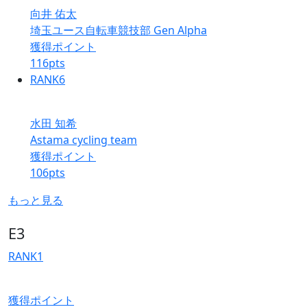
向井 佑太
埼玉ユース自転車競技部 Gen Alpha
獲得ポイント
116
pts
RANK
6
水田 知希
Astama cycling team
獲得ポイント
106
pts
もっと見る
E3
RANK
1
獲得ポイント