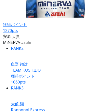
獲得ポイント
1270
pts
安原 大貴
MiNERVA-asahi
RANK
2
島野 翔汰
TEAM KOSHIDO
獲得ポイント
1060
pts
RANK
3
大前 翔
Roppongi Express