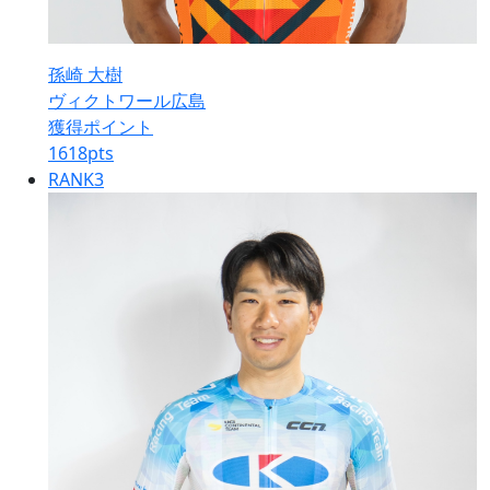
孫崎 大樹
ヴィクトワール広島
獲得ポイント
1618
pts
RANK
3