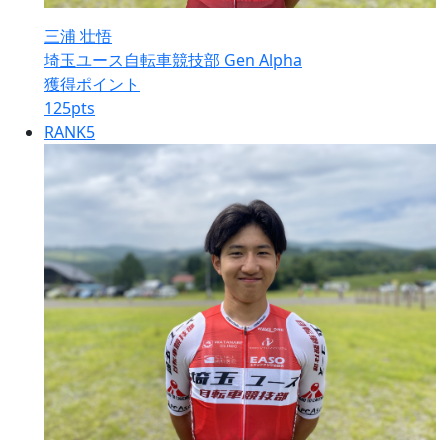
三浦 壮悟
埼玉ユース自転車競技部 Gen Alpha
獲得ポイント
125
pts
RANK
5