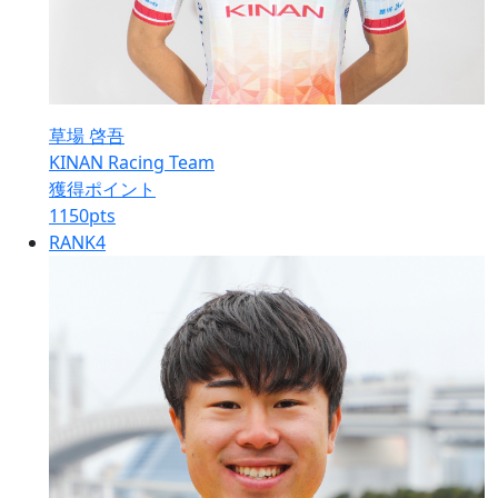
草場 啓吾
KINAN Racing Team
獲得ポイント
1150
pts
RANK
4