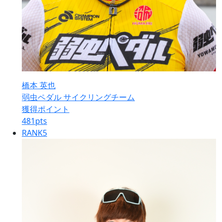
橋本 英也
弱虫ペダル サイクリングチーム
獲得ポイント
481
pts
RANK
5