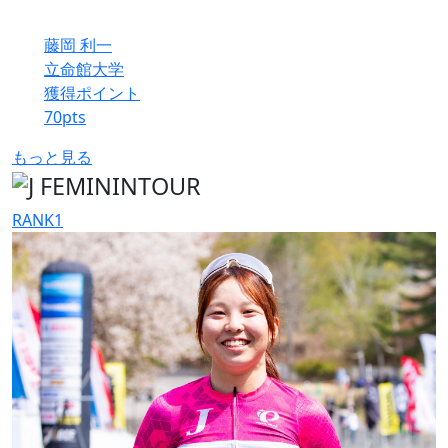
藤岡 利一
立命館大学
獲得ポイント
70
pts
もっと見る
RANK
1