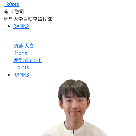
180
pts
滝口 敬司
明星大学自転車競技部
RANK
2
須藤 大喜
Krone
獲得ポイント
120
pts
RANK
3