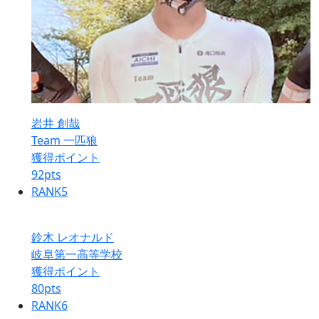
岩井 創哉
Team 一匹狼
獲得ポイント
92
pts
RANK
5
鈴木 レオナルド
岐阜第一高等学校
獲得ポイント
80
pts
RANK
6