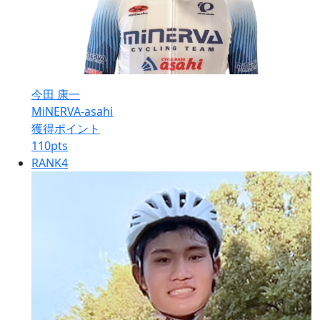
今田 康一
MiNERVA-asahi
獲得ポイント
110
pts
RANK
4