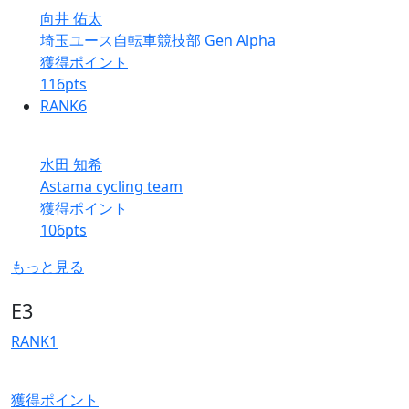
向井 佑太
埼玉ユース自転車競技部 Gen Alpha
獲得ポイント
116
pts
RANK
6
水田 知希
Astama cycling team
獲得ポイント
106
pts
もっと見る
E3
RANK
1
獲得ポイント