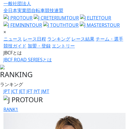
一般社団法人
全日本実業団自転車競技連盟
×
ニュース
レース日程
ランキング
レース結果
チーム・選手
競技ガイド
加盟・登録
エントリー
JBCFとは
JBCF ROAD SERIESとは
RANKING
ランキング
JPT
JCT
JET
JFT
JYT
JMT
RANK
1