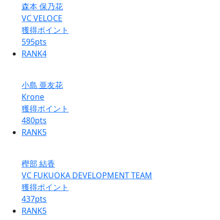
森本 保乃花
VC VELOCE
獲得ポイント
595
pts
RANK
4
小島 亜友花
Krone
獲得ポイント
480
pts
RANK
5
樫部 結香
VC FUKUOKA DEVELOPMENT TEAM
獲得ポイント
437
pts
RANK
5