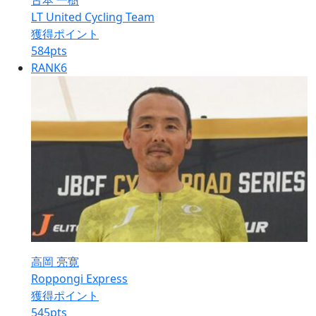
古本 一樹
LT United Cycling Team
獲得ポイント
584
pts
RANK
6
高岡 亮寛
Roppongi Express
獲得ポイント
545
pts