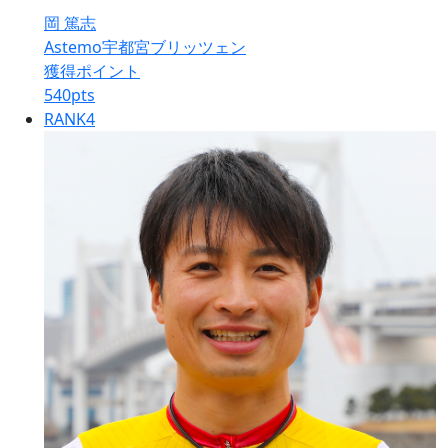
岡 篤志
Astemo宇都宮ブリッツェン
獲得ポイント
540
pts
RANK
4