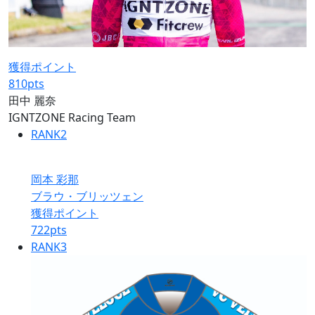
獲得ポイント
810
pts
田中 麗奈
IGNTZONE Racing Team
RANK
2
岡本 彩那
ブラウ・ブリッツェン
獲得ポイント
722
pts
RANK
3