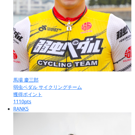
馬場 慶三郎
弱虫ペダル サイクリングチーム
獲得ポイント
1110
pts
RANK
5