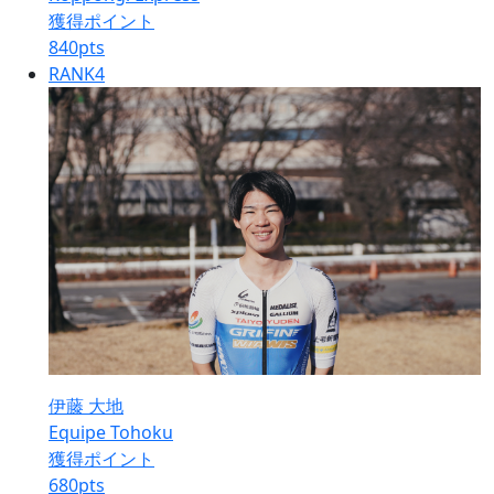
獲得ポイント
840
pts
RANK
4
伊藤 大地
Equipe Tohoku
獲得ポイント
680
pts