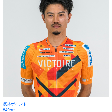
獲得ポイント
840
pts