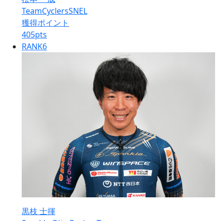
TeamCyclersSNEL
獲得ポイント
405
pts
RANK
6
黒枝 士揮