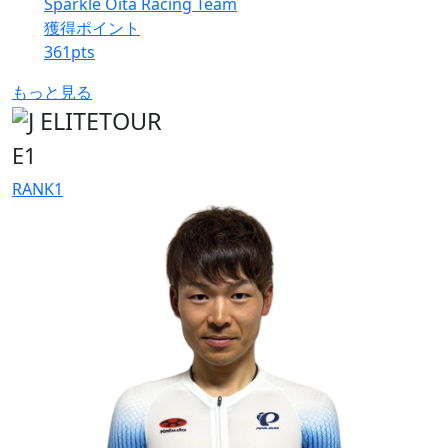
Sparkle Oita Racing Team
獲得ポイント
361
pts
もっと見る
E1
RANK
1