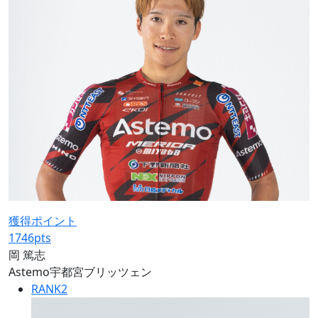
獲得ポイント
1746
pts
岡 篤志
Astemo宇都宮ブリッツェン
RANK
2