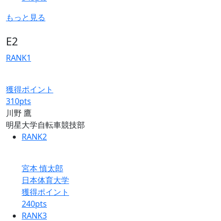
もっと見る
E2
RANK
1
獲得ポイント
310
pts
川野 鷹
明星大学自転車競技部
RANK
2
宮本 慎太郎
日本体育大学
獲得ポイント
240
pts
RANK
3