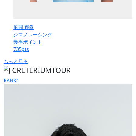
風間 翔眞
シマノレーシング
獲得ポイント
735
pts
もっと見る
RANK
1