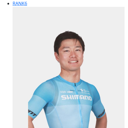
RANK
6