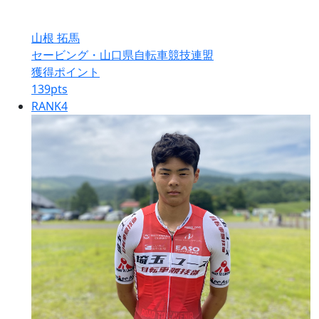
山根 拓馬
セービング・山口県自転車競技連盟
獲得ポイント
139
pts
RANK
4