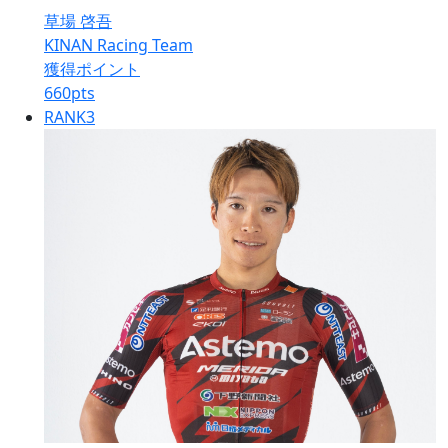
草場 啓吾
KINAN Racing Team
獲得ポイント
660
pts
RANK
3