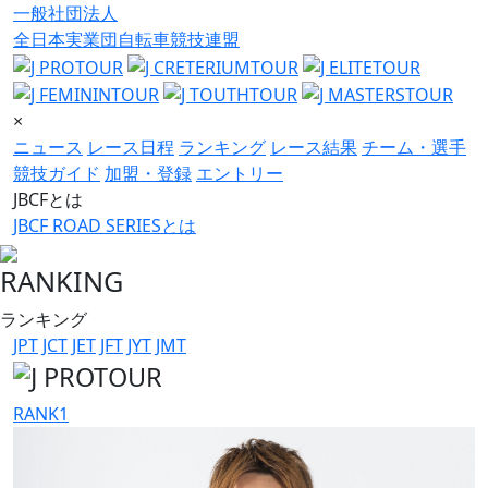
一般社団法人
全日本実業団自転車競技連盟
×
ニュース
レース日程
ランキング
レース結果
チーム・選手
競技ガイド
加盟・登録
エントリー
JBCFとは
JBCF ROAD SERIESとは
RANKING
ランキング
JPT
JCT
JET
JFT
JYT
JMT
RANK
1