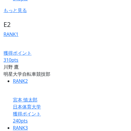
もっと見る
E2
RANK
1
獲得ポイント
310
pts
川野 鷹
明星大学自転車競技部
RANK
2
宮本 慎太郎
日本体育大学
獲得ポイント
240
pts
RANK
3