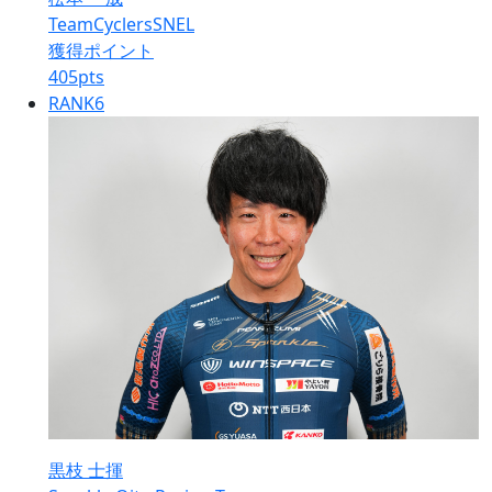
TeamCyclersSNEL
獲得ポイント
405
pts
RANK
6
黒枝 士揮