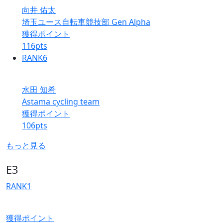
向井 佑太
埼玉ユース自転車競技部 Gen Alpha
獲得ポイント
116
pts
RANK
6
水田 知希
Astama cycling team
獲得ポイント
106
pts
もっと見る
E3
RANK
1
獲得ポイント