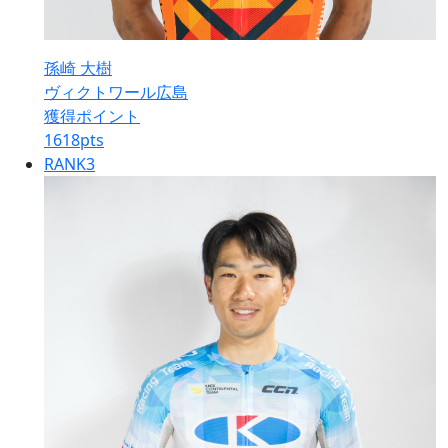
孫崎 大樹
ヴィクトワール広島
獲得ポイント
1618
pts
RANK
3