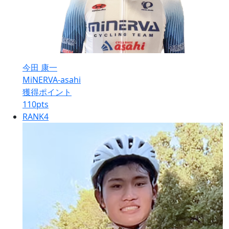
今田 康一
MiNERVA-asahi
獲得ポイント
110
pts
RANK
4