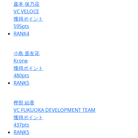
森本 保乃花
VC VELOCE
獲得ポイント
595
pts
RANK
4
小島 亜友花
Krone
獲得ポイント
480
pts
RANK
5
樫部 結香
VC FUKUOKA DEVELOPMENT TEAM
獲得ポイント
437
pts
RANK
5