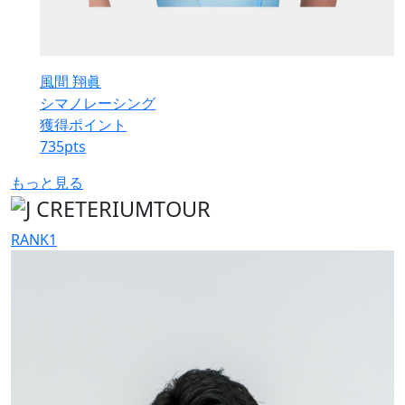
風間 翔眞
シマノレーシング
獲得ポイント
735
pts
もっと見る
RANK
1