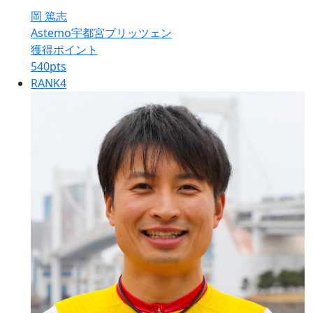
岡 篤志
Astemo宇都宮ブリッツェン
獲得ポイント
540
pts
RANK
4