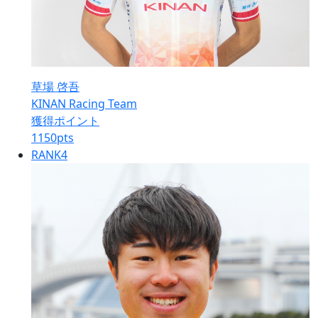
草場 啓吾
KINAN Racing Team
獲得ポイント
1150
pts
RANK
4