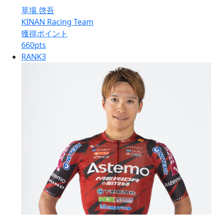
草場 啓吾
KINAN Racing Team
獲得ポイント
660
pts
RANK
3