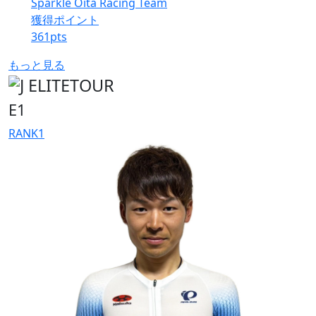
Sparkle Oita Racing Team
獲得ポイント
361
pts
もっと見る
E1
RANK
1