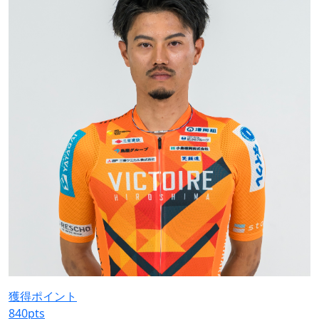
獲得ポイント
840
pts