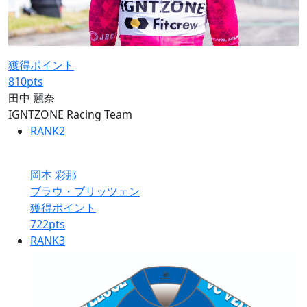
獲得ポイント
810
pts
田中 麗奈
IGNTZONE Racing Team
RANK
2
岡本 彩那
ブラウ・ブリッツェン
獲得ポイント
722
pts
RANK
3