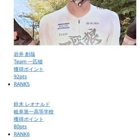
岩井 創哉
Team 一匹狼
獲得ポイント
92
pts
RANK
5
鈴木 レオナルド
岐阜第一高等学校
獲得ポイント
80
pts
RANK
6