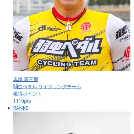
馬場 慶三郎
弱虫ペダル サイクリングチーム
獲得ポイント
1110
pts
RANK
5