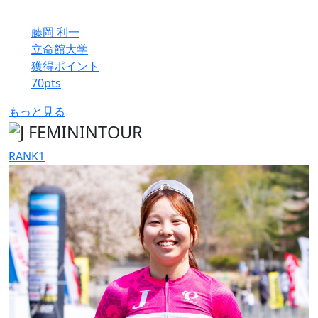
藤岡 利一
立命館大学
獲得ポイント
70
pts
もっと見る
RANK
1