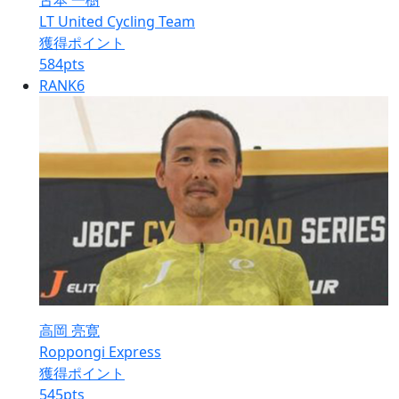
古本 一樹
LT United Cycling Team
獲得ポイント
584
pts
RANK
6
高岡 亮寛
Roppongi Express
獲得ポイント
545
pts