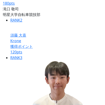
180
pts
滝口 敬司
明星大学自転車競技部
RANK
2
須藤 大喜
Krone
獲得ポイント
120
pts
RANK
3