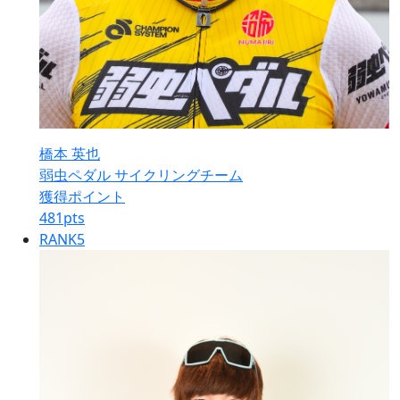
橋本 英也
弱虫ペダル サイクリングチーム
獲得ポイント
481
pts
RANK
5