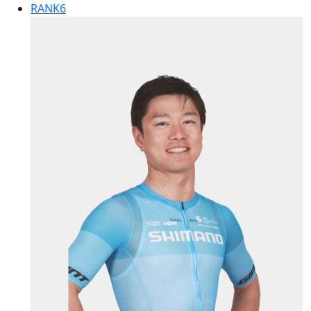
RANK
6