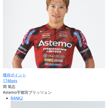
獲得ポイント
1746
pts
岡 篤志
Astemo宇都宮ブリッツェン
RANK
2