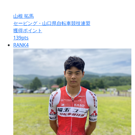
山根 拓馬
セービング・山口県自転車競技連盟
獲得ポイント
139
pts
RANK
4