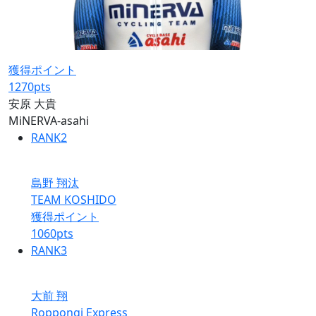
獲得ポイント
1270
pts
安原 大貴
MiNERVA-asahi
RANK
2
島野 翔汰
TEAM KOSHIDO
獲得ポイント
1060
pts
RANK
3
大前 翔
Roppongi Express