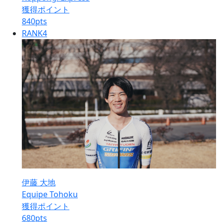
獲得ポイント
840
pts
RANK
4
伊藤 大地
Equipe Tohoku
獲得ポイント
680
pts