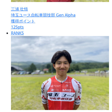
三浦 壮悟
埼玉ユース自転車競技部 Gen Alpha
獲得ポイント
125
pts
RANK
5