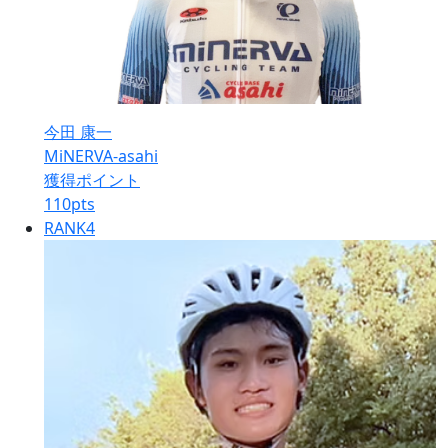
今田 康一
MiNERVA-asahi
獲得ポイント
110
pts
RANK
4