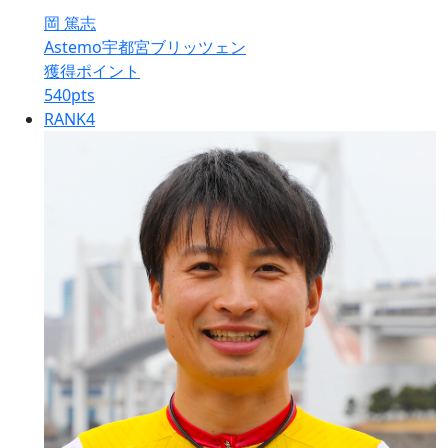
岡 篤志
Astemo宇都宮ブリッツェン
獲得ポイント
540
pts
RANK
4