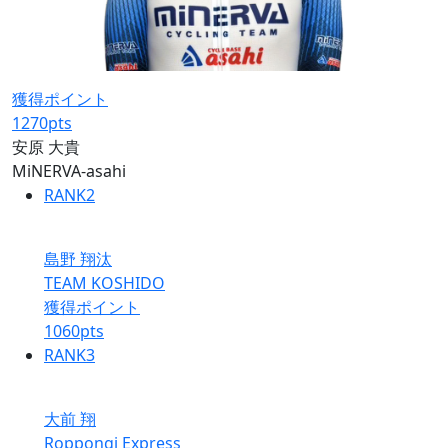
獲得ポイント
1270
pts
安原 大貴
MiNERVA-asahi
RANK
2
島野 翔汰
TEAM KOSHIDO
獲得ポイント
1060
pts
RANK
3
大前 翔
Roppongi Express