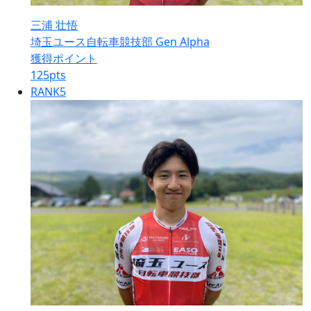
三浦 壮悟
埼玉ユース自転車競技部 Gen Alpha
獲得ポイント
125
pts
RANK
5