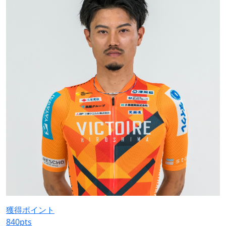
獲得ポイント
840
pts