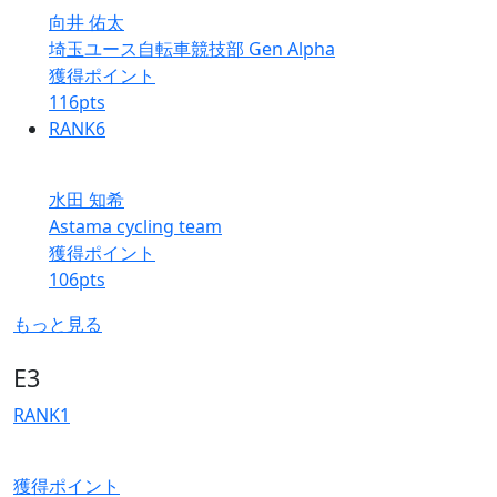
向井 佑太
埼玉ユース自転車競技部 Gen Alpha
獲得ポイント
116
pts
RANK
6
水田 知希
Astama cycling team
獲得ポイント
106
pts
もっと見る
E3
RANK
1
獲得ポイント