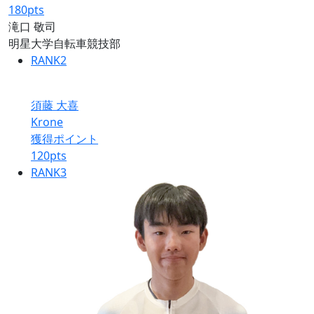
180
pts
滝口 敬司
明星大学自転車競技部
RANK
2
須藤 大喜
Krone
獲得ポイント
120
pts
RANK
3