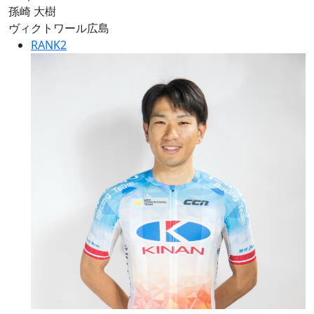
孫崎 大樹
ヴィクトワール広島
RANK
2