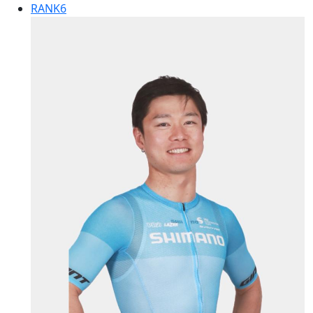
RANK
6