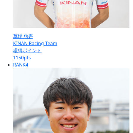
草場 啓吾
KINAN Racing Team
獲得ポイント
1150
pts
RANK
4