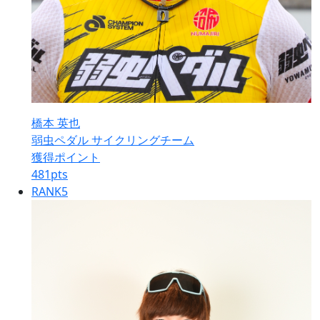
橋本 英也
弱虫ペダル サイクリングチーム
獲得ポイント
481
pts
RANK
5