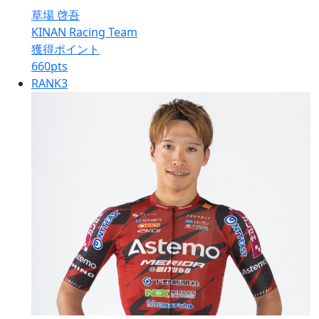
草場 啓吾
KINAN Racing Team
獲得ポイント
660
pts
RANK
3