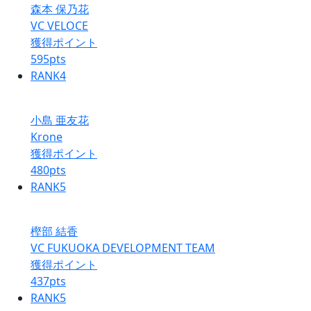
森本 保乃花
VC VELOCE
獲得ポイント
595
pts
RANK
4
小島 亜友花
Krone
獲得ポイント
480
pts
RANK
5
樫部 結香
VC FUKUOKA DEVELOPMENT TEAM
獲得ポイント
437
pts
RANK
5