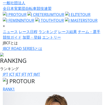
一般社団法人
全日本実業団自転車競技連盟
×
ニュース
レース日程
ランキング
レース結果
チーム・選手
競技ガイド
加盟・登録
エントリー
JBCFとは
JBCF ROAD SERIESとは
RANKING
ランキング
JPT
JCT
JET
JFT
JYT
JMT
RANK
1