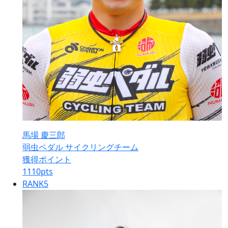
馬場 慶三郎
弱虫ペダル サイクリングチーム
獲得ポイント
1110
pts
RANK
5