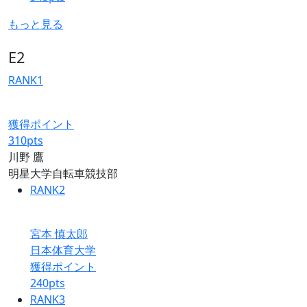
もっと見る
E2
RANK
1
獲得ポイント
310
pts
川野 鷹
明星大学自転車競技部
RANK
2
宮本 慎太郎
日本体育大学
獲得ポイント
240
pts
RANK
3