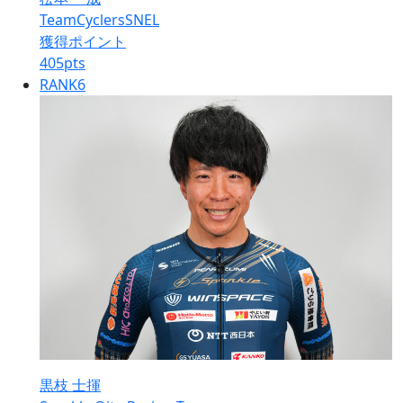
TeamCyclersSNEL
獲得ポイント
405
pts
RANK
6
黒枝 士揮