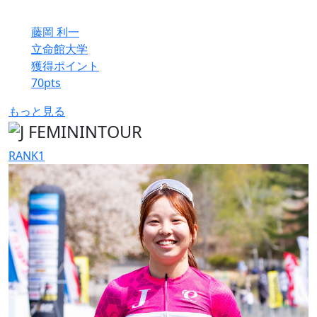
藤岡 利一
立命館大学
獲得ポイント
70
pts
もっと見る
RANK
1