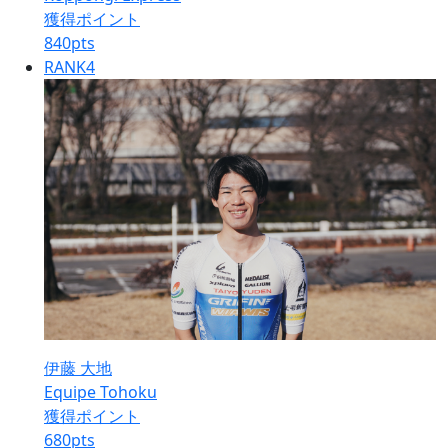
獲得ポイント
840
pts
RANK
4
伊藤 大地
Equipe Tohoku
獲得ポイント
680
pts