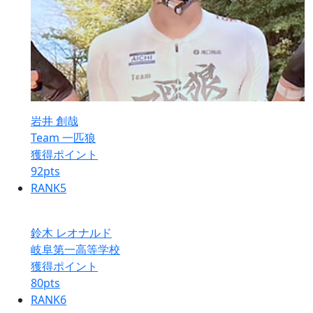
岩井 創哉
Team 一匹狼
獲得ポイント
92
pts
RANK
5
鈴木 レオナルド
岐阜第一高等学校
獲得ポイント
80
pts
RANK
6