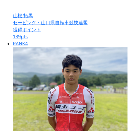
山根 拓馬
セービング・山口県自転車競技連盟
獲得ポイント
139
pts
RANK
4