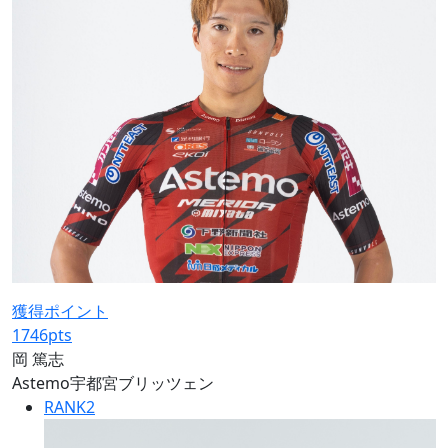
獲得ポイント
1746
pts
岡 篤志
Astemo宇都宮ブリッツェン
RANK
2