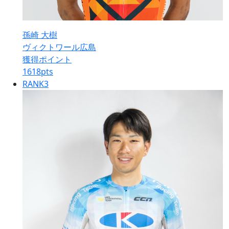
孫崎 大樹
ヴィクトワール広島
獲得ポイント
1618
pts
RANK
3