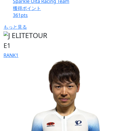
Sparkle Oita Racing Team
獲得ポイント
361
pts
もっと見る
E1
RANK
1