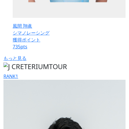
風間 翔眞
シマノレーシング
獲得ポイント
735
pts
もっと見る
RANK
1