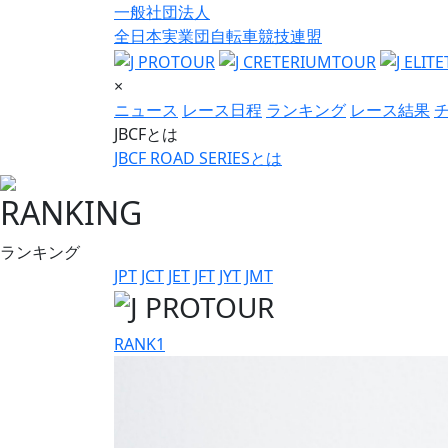
一般社団法人
全日本実業団自転車競技連盟
×
ニュース
レース日程
ランキング
レース結果
JBCFとは
JBCF ROAD SERIESとは
RANKING
ランキング
JPT
JCT
JET
JFT
JYT
JMT
RANK
1