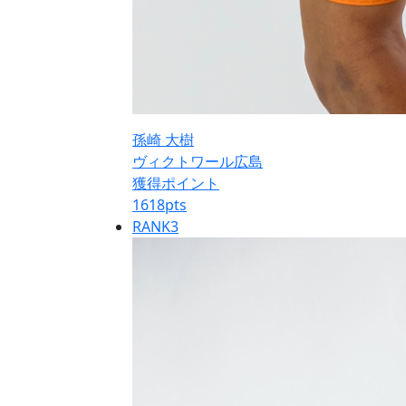
孫崎 大樹
ヴィクトワール広島
獲得ポイント
1618
pts
RANK
3