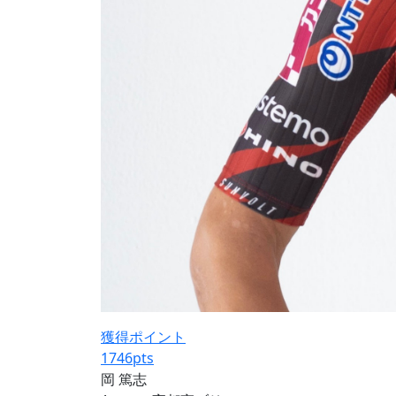
獲得ポイント
1746
pts
岡 篤志