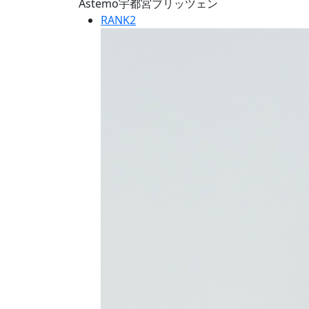
Astemo宇都宮ブリッツェン
RANK
2