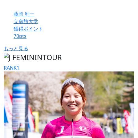
藤岡 利一
立命館大学
獲得ポイント
70
pts
もっと見る
RANK
1