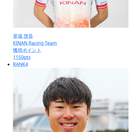
草場 啓吾
KINAN Racing Team
獲得ポイント
1150
pts
RANK
4