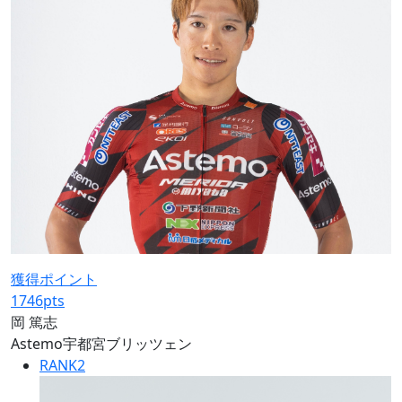
獲得ポイント
1746
pts
岡 篤志
Astemo宇都宮ブリッツェン
RANK
2