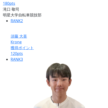
180
pts
滝口 敬司
明星大学自転車競技部
RANK
2
須藤 大喜
Krone
獲得ポイント
120
pts
RANK
3