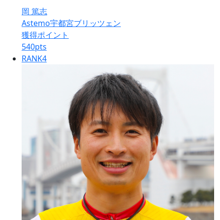
岡 篤志
Astemo宇都宮ブリッツェン
獲得ポイント
540
pts
RANK
4