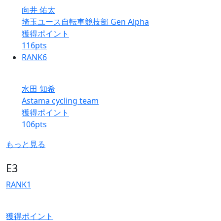
向井 佑太
埼玉ユース自転車競技部 Gen Alpha
獲得ポイント
116
pts
RANK
6
水田 知希
Astama cycling team
獲得ポイント
106
pts
もっと見る
E3
RANK
1
獲得ポイント