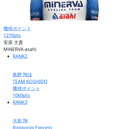
獲得ポイント
1270
pts
安原 大貴
MiNERVA-asahi
RANK
2
島野 翔汰
TEAM KOSHIDO
獲得ポイント
1060
pts
RANK
3
大前 翔
Roppongi Express