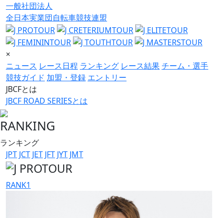
一般社団法人
全日本実業団自転車競技連盟
×
ニュース
レース日程
ランキング
レース結果
チーム・選手
競技ガイド
加盟・登録
エントリー
JBCFとは
JBCF ROAD SERIESとは
RANKING
ランキング
JPT
JCT
JET
JFT
JYT
JMT
RANK
1