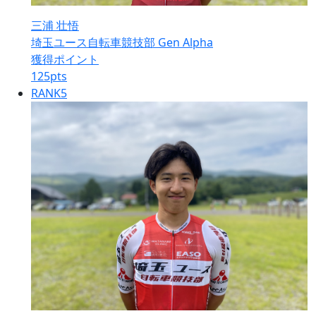
三浦 壮悟
埼玉ユース自転車競技部 Gen Alpha
獲得ポイント
125
pts
RANK
5