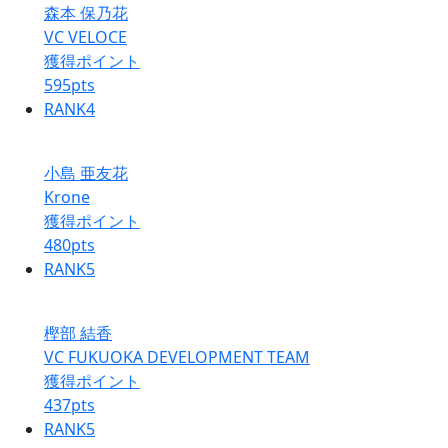
森本 保乃花
VC VELOCE
獲得ポイント
595
pts
RANK
4
小島 亜友花
Krone
獲得ポイント
480
pts
RANK
5
樫部 結香
VC FUKUOKA DEVELOPMENT TEAM
獲得ポイント
437
pts
RANK
5