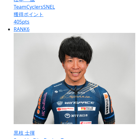
TeamCyclersSNEL
獲得ポイント
405
pts
RANK
6
黒枝 士揮