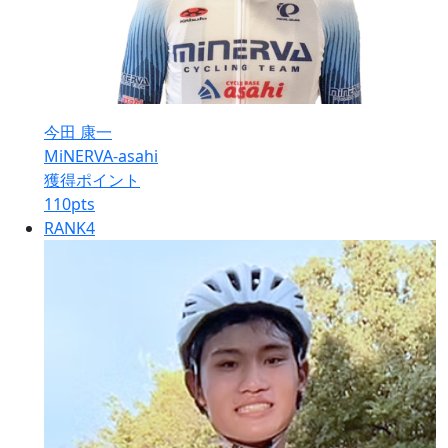
今田 康一
MiNERVA-asahi
獲得ポイント
110
pts
RANK
4