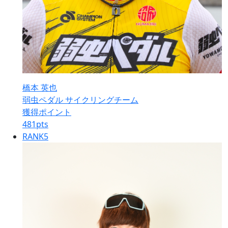
橋本 英也
弱虫ペダル サイクリングチーム
獲得ポイント
481
pts
RANK
5