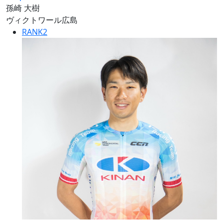
孫崎 大樹
ヴィクトワール広島
RANK
2