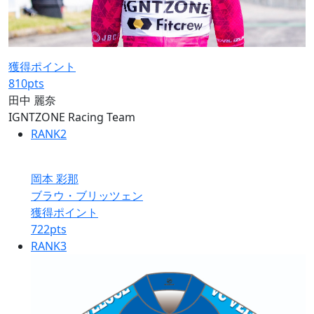
獲得ポイント
810
pts
田中 麗奈
IGNTZONE Racing Team
RANK
2
岡本 彩那
ブラウ・ブリッツェン
獲得ポイント
722
pts
RANK
3