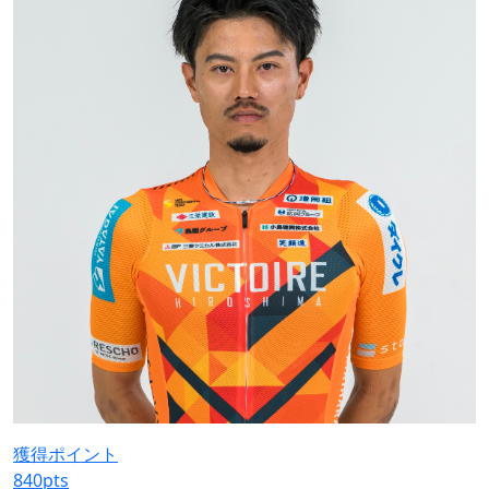
獲得ポイント
840
pts