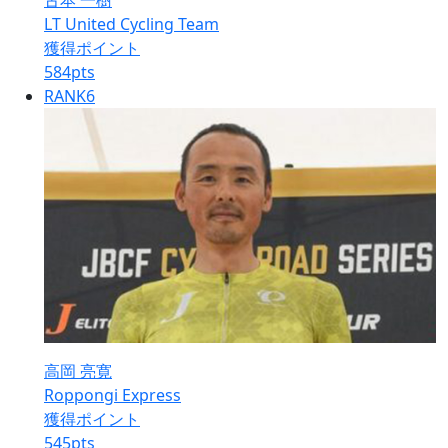
古本 一樹
LT United Cycling Team
獲得ポイント
584
pts
RANK
6
高岡 亮寛
Roppongi Express
獲得ポイント
545
pts