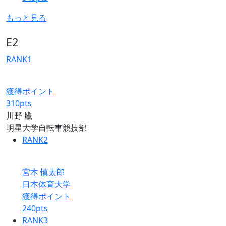
もっと見る
E2
RANK
1
獲得ポイント
310
pts
川野 鷹
明星大学自転車競技部
RANK
2
宮本 慎太郎
日本体育大学
獲得ポイント
240
pts
RANK
3