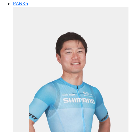
RANK
6