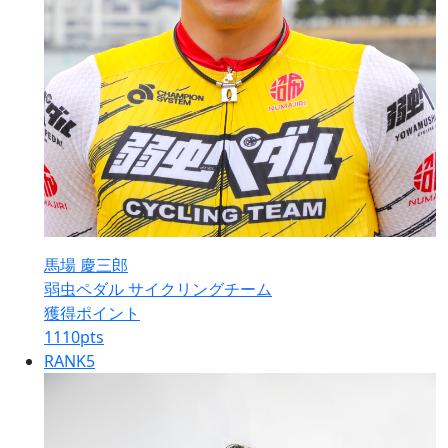
馬場 慶三郎
弱虫ペダル サイクリングチーム
獲得ポイント
1110
pts
RANK
5