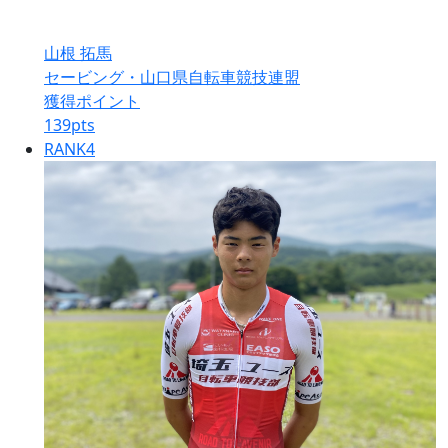
山根 拓馬
セービング・山口県自転車競技連盟
獲得ポイント
139
pts
RANK
4