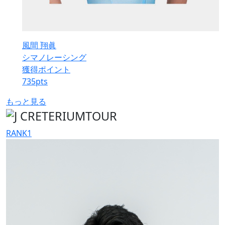
風間 翔眞
シマノレーシング
獲得ポイント
735
pts
もっと見る
RANK
1