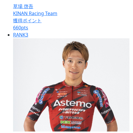
草場 啓吾
KINAN Racing Team
獲得ポイント
660
pts
RANK
3