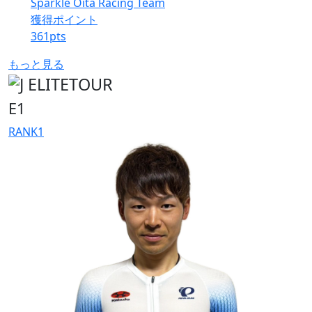
Sparkle Oita Racing Team
獲得ポイント
361
pts
もっと見る
E1
RANK
1