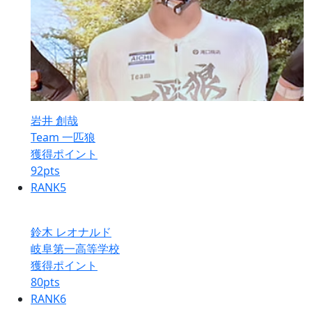
岩井 創哉
Team 一匹狼
獲得ポイント
92
pts
RANK
5
鈴木 レオナルド
岐阜第一高等学校
獲得ポイント
80
pts
RANK
6