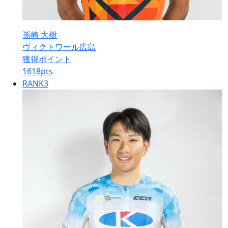
孫崎 大樹
ヴィクトワール広島
獲得ポイント
1618
pts
RANK
3