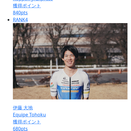
獲得ポイント
840
pts
RANK
4
伊藤 大地
Equipe Tohoku
獲得ポイント
680
pts