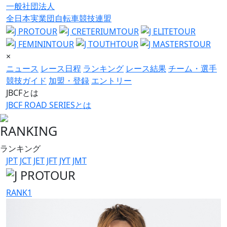
一般社団法人
全日本実業団自転車競技連盟
×
ニュース
レース日程
ランキング
レース結果
チーム・選手
競技ガイド
加盟・登録
エントリー
JBCFとは
JBCF ROAD SERIESとは
RANKING
ランキング
JPT
JCT
JET
JFT
JYT
JMT
RANK
1