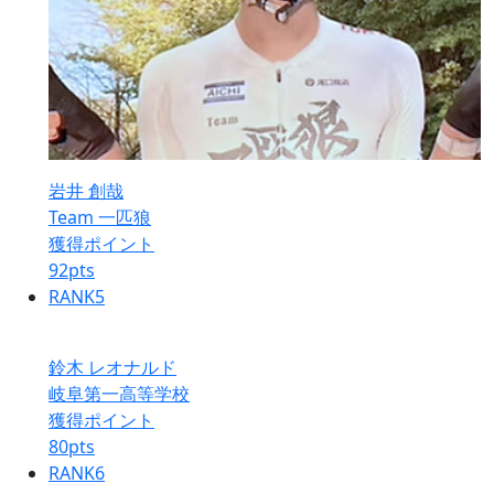
岩井 創哉
Team 一匹狼
獲得ポイント
92
pts
RANK
5
鈴木 レオナルド
岐阜第一高等学校
獲得ポイント
80
pts
RANK
6