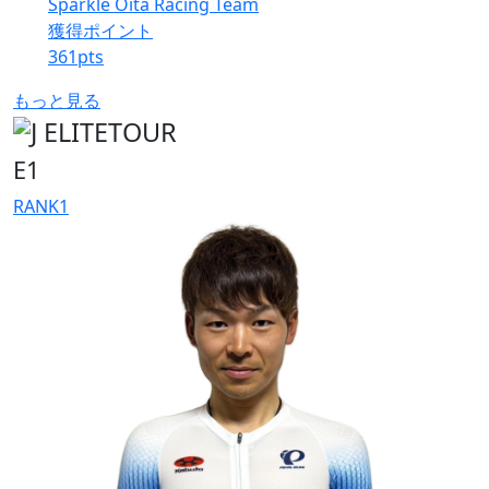
Sparkle Oita Racing Team
獲得ポイント
361
pts
もっと見る
E1
RANK
1