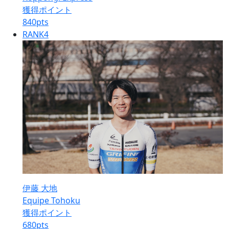
獲得ポイント
840
pts
RANK
4
伊藤 大地
Equipe Tohoku
獲得ポイント
680
pts