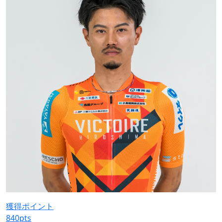
獲得ポイント
840
pts