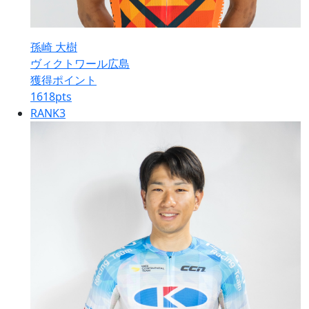
孫崎 大樹
ヴィクトワール広島
獲得ポイント
1618
pts
RANK
3