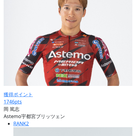
獲得ポイント
1746
pts
岡 篤志
Astemo宇都宮ブリッツェン
RANK
2