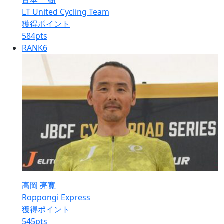
古本 一樹
LT United Cycling Team
獲得ポイント
584
pts
RANK
6
高岡 亮寛
Roppongi Express
獲得ポイント
545
pts