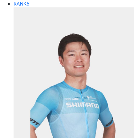
RANK
6