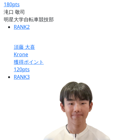
180
pts
滝口 敬司
明星大学自転車競技部
RANK
2
須藤 大喜
Krone
獲得ポイント
120
pts
RANK
3