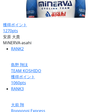
獲得ポイント
1270
pts
安原 大貴
MiNERVA-asahi
RANK
2
島野 翔汰
TEAM KOSHIDO
獲得ポイント
1060
pts
RANK
3
大前 翔
Roppongi Express