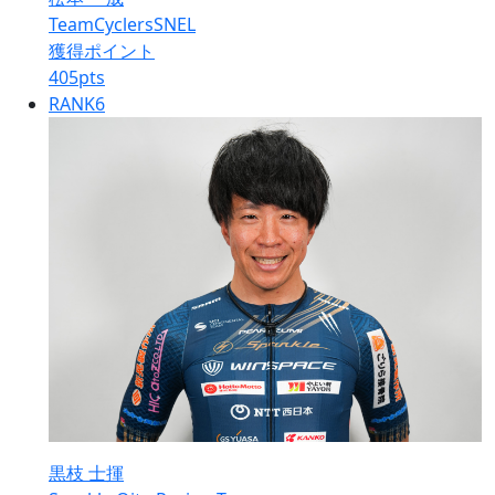
TeamCyclersSNEL
獲得ポイント
405
pts
RANK
6
黒枝 士揮