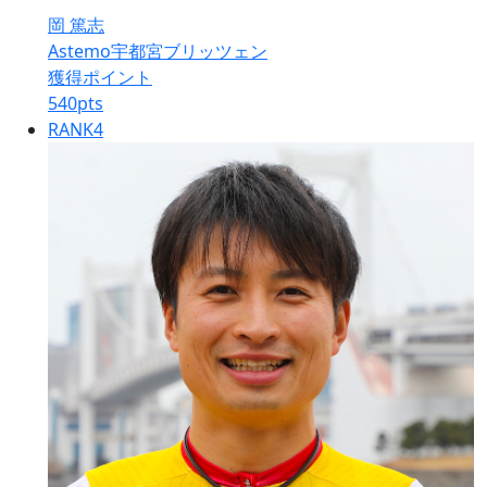
岡 篤志
Astemo宇都宮ブリッツェン
獲得ポイント
540
pts
RANK
4