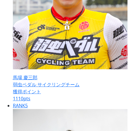
馬場 慶三郎
弱虫ペダル サイクリングチーム
獲得ポイント
1110
pts
RANK
5