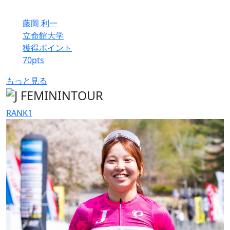
藤岡 利一
立命館大学
獲得ポイント
70
pts
もっと見る
RANK
1