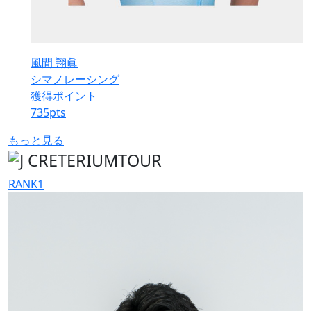
風間 翔眞
シマノレーシング
獲得ポイント
735
pts
もっと見る
RANK
1