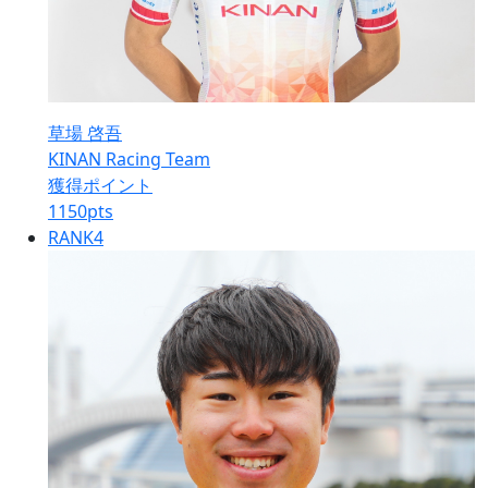
草場 啓吾
KINAN Racing Team
獲得ポイント
1150
pts
RANK
4