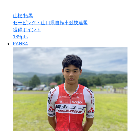
山根 拓馬
セービング・山口県自転車競技連盟
獲得ポイント
139
pts
RANK
4