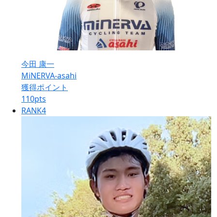
今田 康一
MiNERVA-asahi
獲得ポイント
110
pts
RANK
4