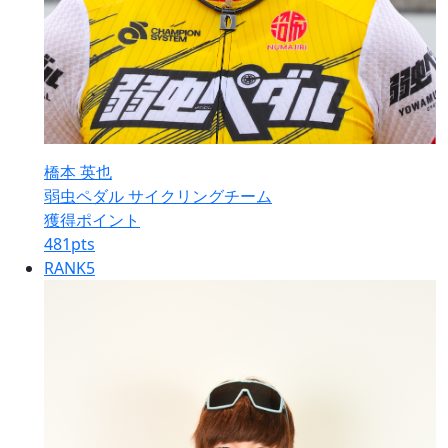
橋本 英也
弱虫ペダル サイクリングチーム
獲得ポイント
481
pts
RANK
5