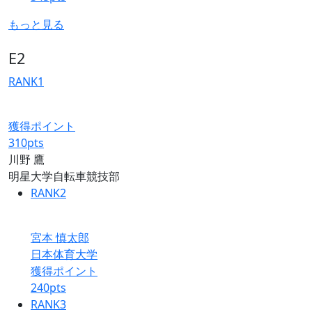
もっと見る
E2
RANK
1
獲得ポイント
310
pts
川野 鷹
明星大学自転車競技部
RANK
2
宮本 慎太郎
日本体育大学
獲得ポイント
240
pts
RANK
3