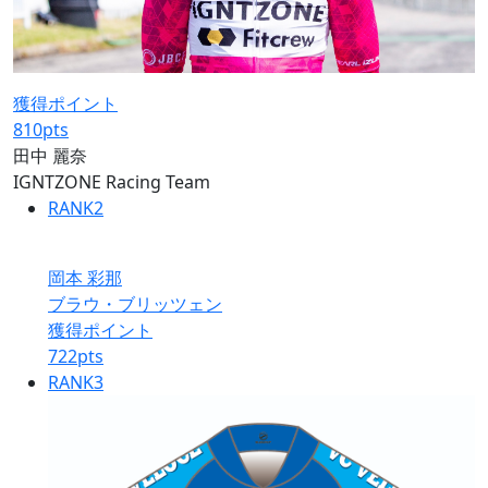
獲得ポイント
810
pts
田中 麗奈
IGNTZONE Racing Team
RANK
2
岡本 彩那
ブラウ・ブリッツェン
獲得ポイント
722
pts
RANK
3