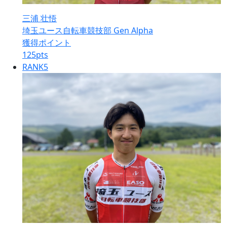
三浦 壮悟
埼玉ユース自転車競技部 Gen Alpha
獲得ポイント
125
pts
RANK
5