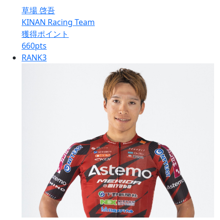
草場 啓吾
KINAN Racing Team
獲得ポイント
660
pts
RANK
3