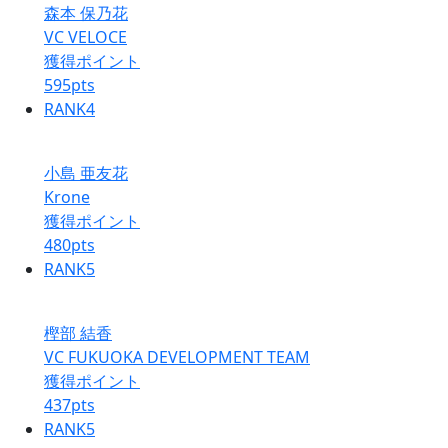
森本 保乃花
VC VELOCE
獲得ポイント
595
pts
RANK
4
小島 亜友花
Krone
獲得ポイント
480
pts
RANK
5
樫部 結香
VC FUKUOKA DEVELOPMENT TEAM
獲得ポイント
437
pts
RANK
5