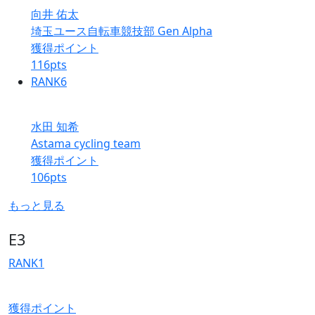
向井 佑太
埼玉ユース自転車競技部 Gen Alpha
獲得ポイント
116
pts
RANK
6
水田 知希
Astama cycling team
獲得ポイント
106
pts
もっと見る
E3
RANK
1
獲得ポイント