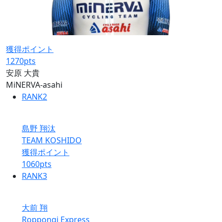
獲得ポイント
1270
pts
安原 大貴
MiNERVA-asahi
RANK
2
島野 翔汰
TEAM KOSHIDO
獲得ポイント
1060
pts
RANK
3
大前 翔
Roppongi Express