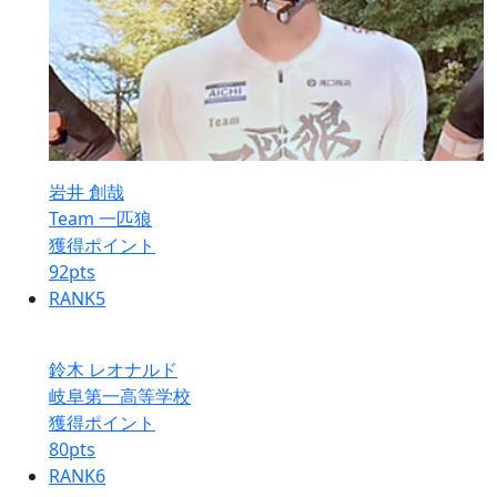
岩井 創哉
Team 一匹狼
獲得ポイント
92
pts
RANK
5
鈴木 レオナルド
岐阜第一高等学校
獲得ポイント
80
pts
RANK
6