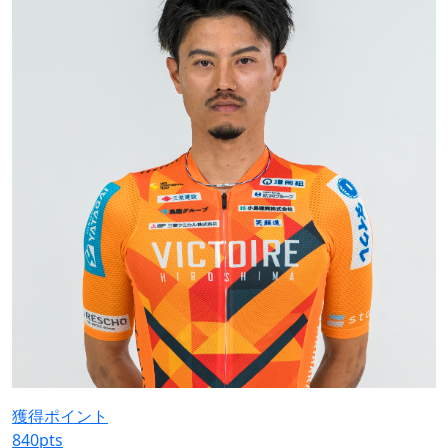
獲得ポイント
840
pts