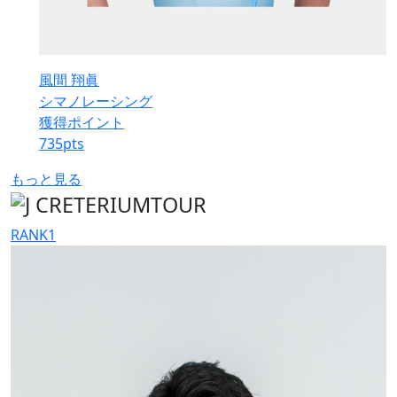
風間 翔眞
シマノレーシング
獲得ポイント
735
pts
もっと見る
RANK
1