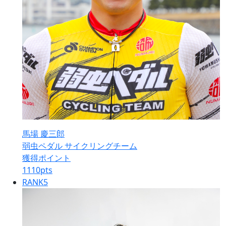
馬場 慶三郎
弱虫ペダル サイクリングチーム
獲得ポイント
1110
pts
RANK
5