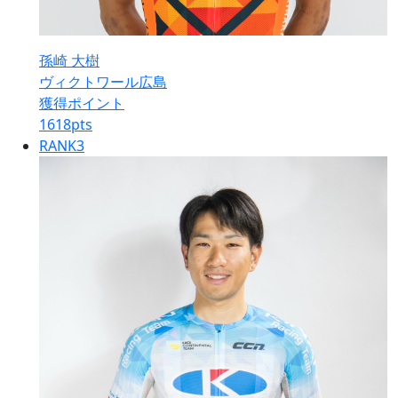
孫崎 大樹
ヴィクトワール広島
獲得ポイント
1618
pts
RANK
3