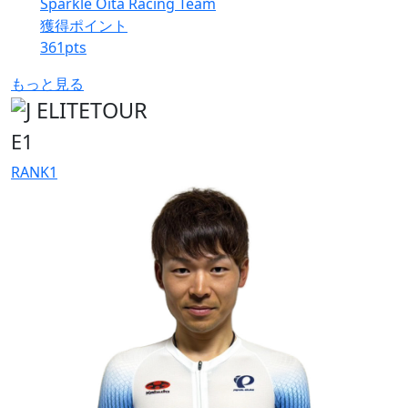
Sparkle Oita Racing Team
獲得ポイント
361
pts
もっと見る
E1
RANK
1