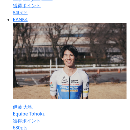
獲得ポイント
840
pts
RANK
4
伊藤 大地
Equipe Tohoku
獲得ポイント
680
pts