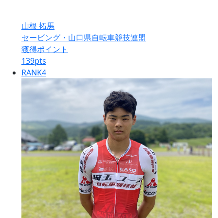
山根 拓馬
セービング・山口県自転車競技連盟
獲得ポイント
139
pts
RANK
4