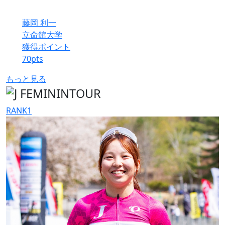
藤岡 利一
立命館大学
獲得ポイント
70
pts
もっと見る
RANK
1