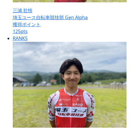
三浦 壮悟
埼玉ユース自転車競技部 Gen Alpha
獲得ポイント
125
pts
RANK
5