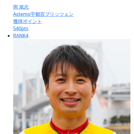
岡 篤志
Astemo宇都宮ブリッツェン
獲得ポイント
540
pts
RANK
4