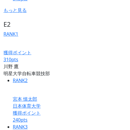
もっと見る
E2
RANK
1
獲得ポイント
310
pts
川野 鷹
明星大学自転車競技部
RANK
2
宮本 慎太郎
日本体育大学
獲得ポイント
240
pts
RANK
3