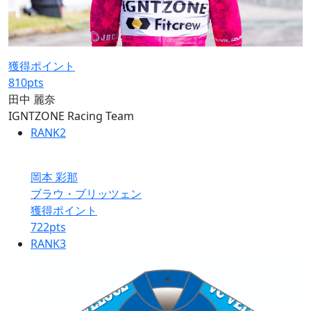
獲得ポイント
810
pts
田中 麗奈
IGNTZONE Racing Team
RANK
2
岡本 彩那
ブラウ・ブリッツェン
獲得ポイント
722
pts
RANK
3