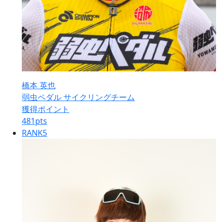
橋本 英也
弱虫ペダル サイクリングチーム
獲得ポイント
481
pts
RANK
5