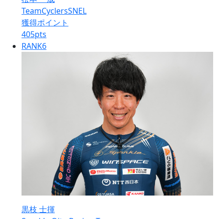
TeamCyclersSNEL
獲得ポイント
405
pts
RANK
6
黒枝 士揮