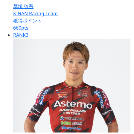
草場 啓吾
KINAN Racing Team
獲得ポイント
660
pts
RANK
3