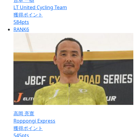
古本 一樹
LT United Cycling Team
獲得ポイント
584
pts
RANK
6
高岡 亮寛
Roppongi Express
獲得ポイント
545
pts