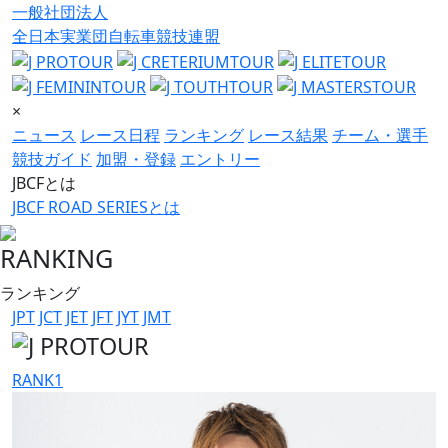
一般社団法人
全日本実業団自転車競技連盟
×
ニュース
レース日程
ランキング
レース結果
チーム・選手
競技ガイド
加盟・登録
エントリー
JBCFとは
JBCF ROAD SERIESとは
RANKING
ランキング
JPT
JCT
JET
JFT
JYT
JMT
RANK
1