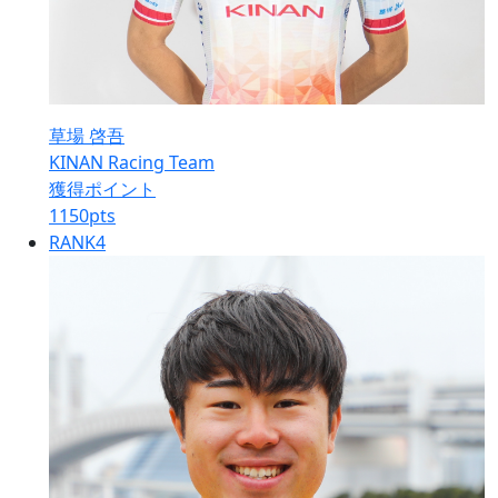
草場 啓吾
KINAN Racing Team
獲得ポイント
1150
pts
RANK
4