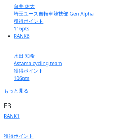
向井 佑太
埼玉ユース自転車競技部 Gen Alpha
獲得ポイント
116
pts
RANK
6
水田 知希
Astama cycling team
獲得ポイント
106
pts
もっと見る
E3
RANK
1
獲得ポイント