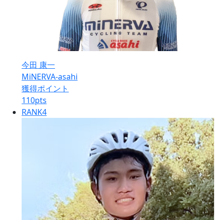
今田 康一
MiNERVA-asahi
獲得ポイント
110
pts
RANK
4