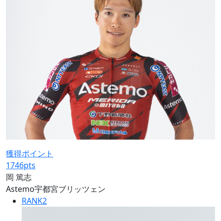
獲得ポイント
1746
pts
岡 篤志
Astemo宇都宮ブリッツェン
RANK
2