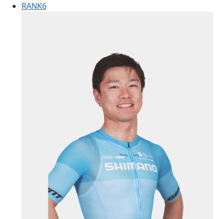
RANK
6