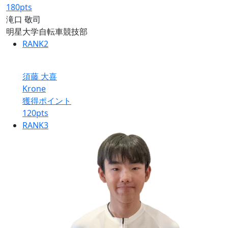
180
pts
滝口 敬司
明星大学自転車競技部
RANK
2
須藤 大喜
Krone
獲得ポイント
120
pts
RANK
3