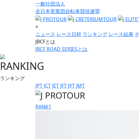
一般社団法人
全日本実業団自転車競技連盟
×
ニュース
レース日程
ランキング
レース結果
JBCFとは
JBCF ROAD SERIESとは
RANKING
ランキング
JPT
JCT
JET
JFT
JYT
JMT
RANK
1