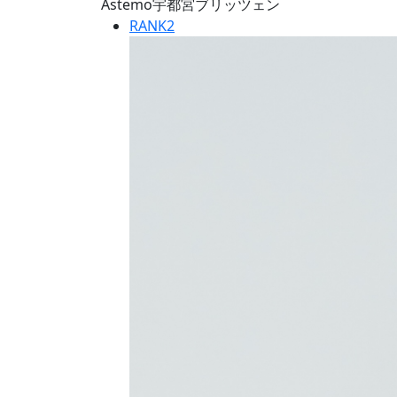
Astemo宇都宮ブリッツェン
RANK
2