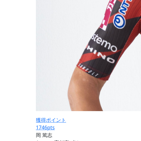
獲得ポイント
1746
pts
岡 篤志