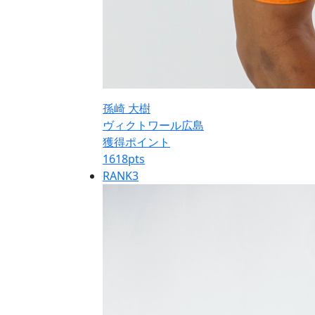
孫崎 大樹
ヴィクトワール広島
獲得ポイント
1618
pts
RANK
3