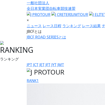
一般社団法人
全日本実業団自転車競技連盟
×
ニュース
レース日程
ランキング
レース結果
JBCFとは
JBCF ROAD SERIESとは
RANKING
ランキング
JPT
JCT
JET
JFT
JYT
JMT
RANK
1