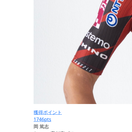
獲得ポイント
1746
pts
岡 篤志