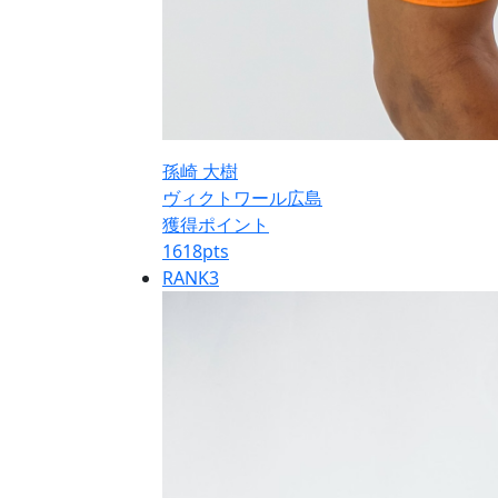
孫崎 大樹
ヴィクトワール広島
獲得ポイント
1618
pts
RANK
3