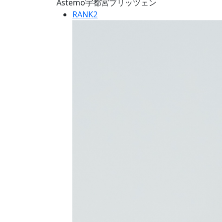
Astemo宇都宮ブリッツェン
RANK
2