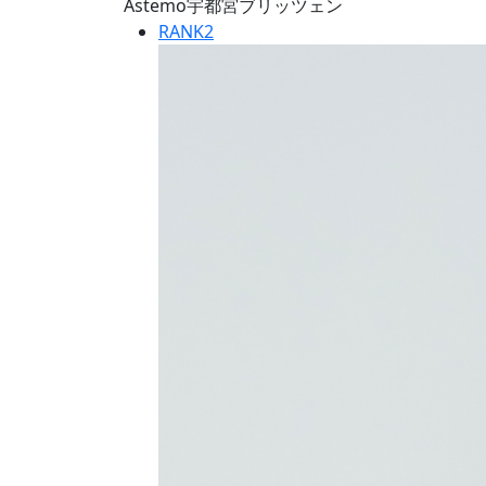
Astemo宇都宮ブリッツェン
RANK
2