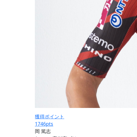
獲得ポイント
1746
pts
岡 篤志