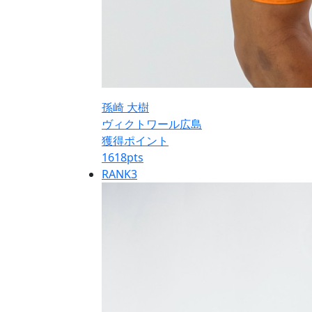
孫崎 大樹
ヴィクトワール広島
獲得ポイント
1618
pts
RANK
3