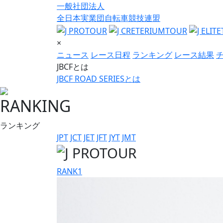
一般社団法人
全日本実業団自転車競技連盟
×
ニュース
レース日程
ランキング
レース結果
JBCFとは
JBCF ROAD SERIESとは
RANKING
ランキング
JPT
JCT
JET
JFT
JYT
JMT
RANK
1