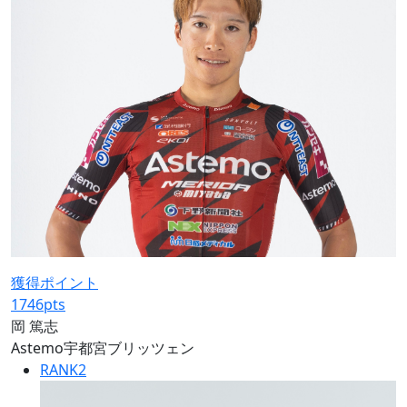
獲得ポイント
1746
pts
岡 篤志
Astemo宇都宮ブリッツェン
RANK
2