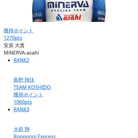
獲得ポイント
1270
pts
安原 大貴
MiNERVA-asahi
RANK
2
島野 翔汰
TEAM KOSHIDO
獲得ポイント
1060
pts
RANK
3
大前 翔
Roppongi Express