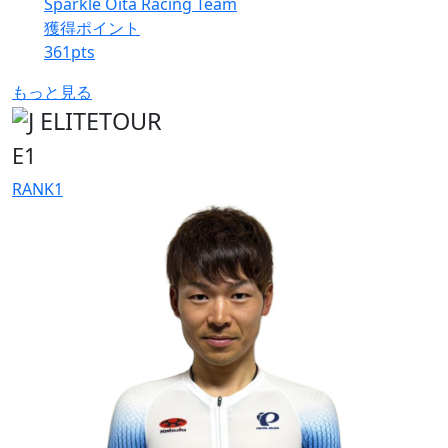
Sparkle Oita Racing Team
獲得ポイント
361
pts
もっと見る
E1
RANK
1