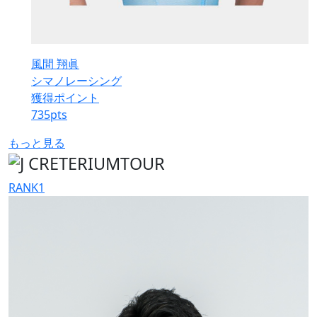
風間 翔眞
シマノレーシング
獲得ポイント
735
pts
もっと見る
RANK
1