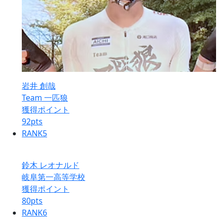
岩井 創哉
Team 一匹狼
獲得ポイント
92
pts
RANK
5
鈴木 レオナルド
岐阜第一高等学校
獲得ポイント
80
pts
RANK
6