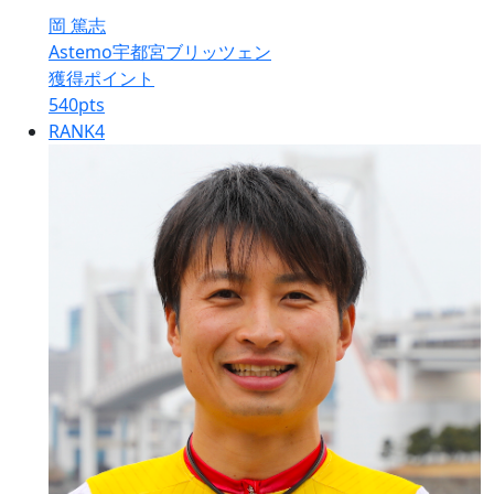
岡 篤志
Astemo宇都宮ブリッツェン
獲得ポイント
540
pts
RANK
4