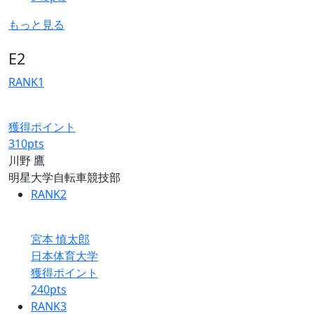
もっと見る
E2
RANK
1
獲得ポイント
310
pts
川野 鷹
明星大学自転車競技部
RANK
2
宮本 慎太郎
日本体育大学
獲得ポイント
240
pts
RANK
3