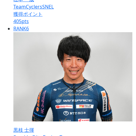
TeamCyclersSNEL
獲得ポイント
405
pts
RANK
6
黒枝 士揮