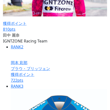
獲得ポイント
810
pts
田中 麗奈
IGNTZONE Racing Team
RANK
2
岡本 彩那
ブラウ・ブリッツェン
獲得ポイント
722
pts
RANK
3