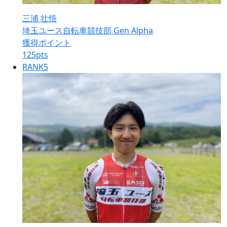
三浦 壮悟
埼玉ユース自転車競技部 Gen Alpha
獲得ポイント
125
pts
RANK
5