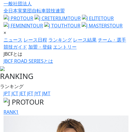
一般社団法人
全日本実業団自転車競技連盟
×
ニュース
レース日程
ランキング
レース結果
チーム・選手
競技ガイド
加盟・登録
エントリー
JBCFとは
JBCF ROAD SERIESとは
RANKING
ランキング
JPT
JCT
JET
JFT
JYT
JMT
RANK
1