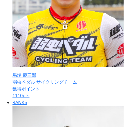
馬場 慶三郎
弱虫ペダル サイクリングチーム
獲得ポイント
1110
pts
RANK
5