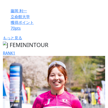
藤岡 利一
立命館大学
獲得ポイント
70
pts
もっと見る
RANK
1