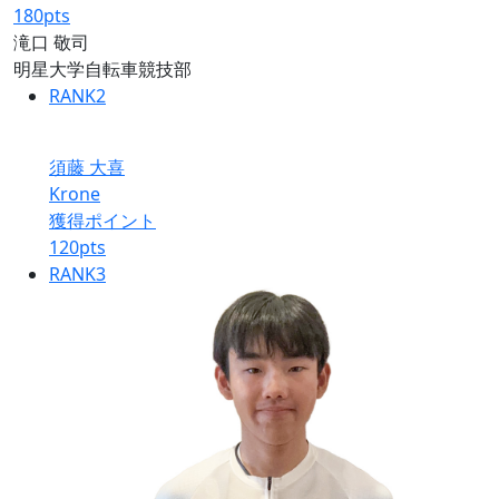
180
pts
滝口 敬司
明星大学自転車競技部
RANK
2
須藤 大喜
Krone
獲得ポイント
120
pts
RANK
3