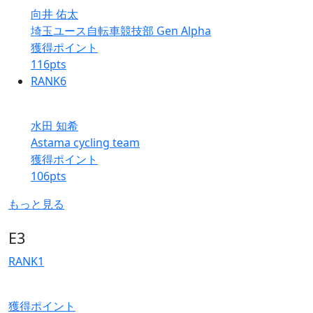
向井 佑太
埼玉ユース自転車競技部 Gen Alpha
獲得ポイント
116
pts
RANK
6
水田 知希
Astama cycling team
獲得ポイント
106
pts
もっと見る
E3
RANK
1
獲得ポイント