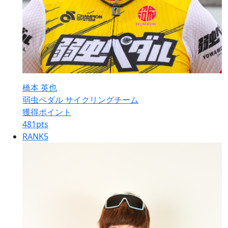
橋本 英也
弱虫ペダル サイクリングチーム
獲得ポイント
481
pts
RANK
5