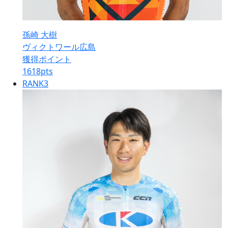
孫崎 大樹
ヴィクトワール広島
獲得ポイント
1618
pts
RANK
3