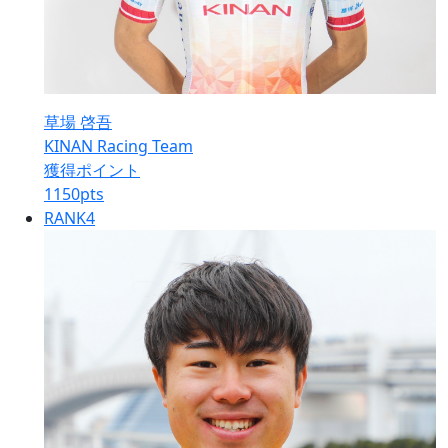
草場 啓吾
KINAN Racing Team
獲得ポイント
1150
pts
RANK
4