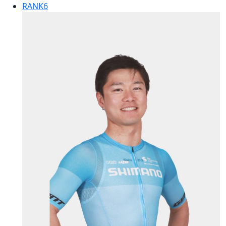
RANK
6