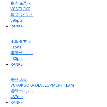
森本 保乃花
VC VELOCE
獲得ポイント
595
pts
RANK
4
小島 亜友花
Krone
獲得ポイント
480
pts
RANK
5
樫部 結香
VC FUKUOKA DEVELOPMENT TEAM
獲得ポイント
437
pts
RANK
5