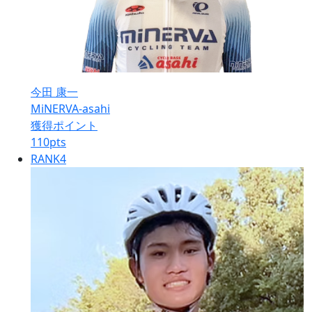
今田 康一
MiNERVA-asahi
獲得ポイント
110
pts
RANK
4