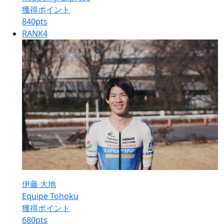
獲得ポイント
840
pts
RANK
4
伊藤 大地
Equipe Tohoku
獲得ポイント
680
pts