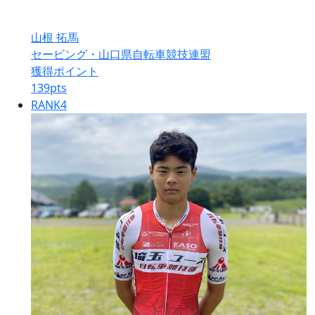
山根 拓馬
セービング・山口県自転車競技連盟
獲得ポイント
139
pts
RANK
4