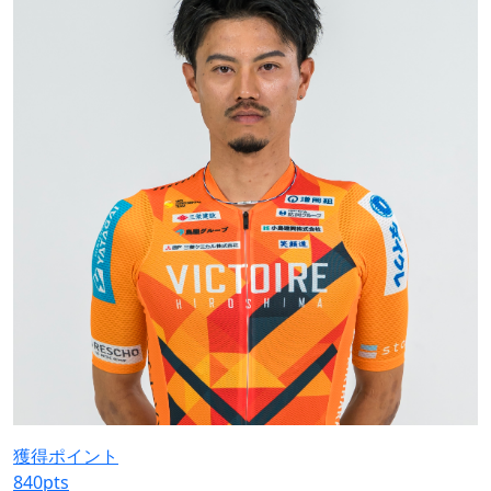
獲得ポイント
840
pts