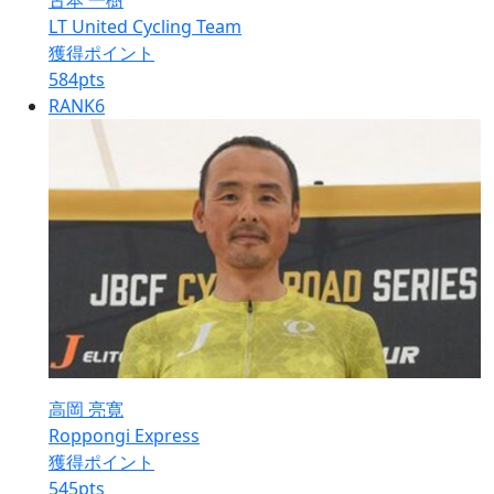
古本 一樹
LT United Cycling Team
獲得ポイント
584
pts
RANK
6
高岡 亮寛
Roppongi Express
獲得ポイント
545
pts