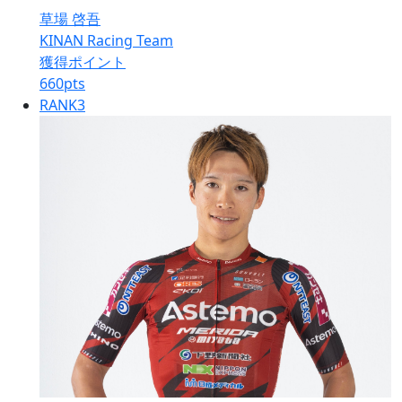
草場 啓吾
KINAN Racing Team
獲得ポイント
660
pts
RANK
3