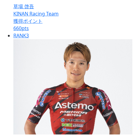
草場 啓吾
KINAN Racing Team
獲得ポイント
660
pts
RANK
3