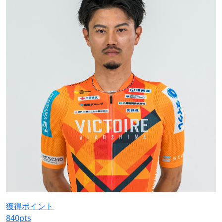
獲得ポイント
840
pts