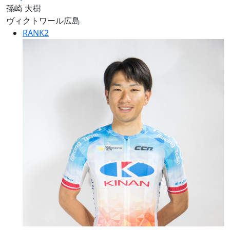
孫崎 大樹
ヴィクトワール広島
RANK
2