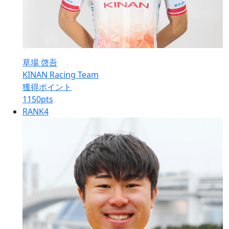
草場 啓吾
KINAN Racing Team
獲得ポイント
1150
pts
RANK
4