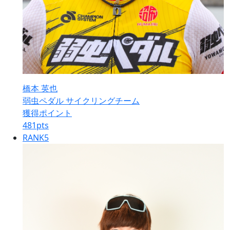
橋本 英也
弱虫ペダル サイクリングチーム
獲得ポイント
481
pts
RANK
5