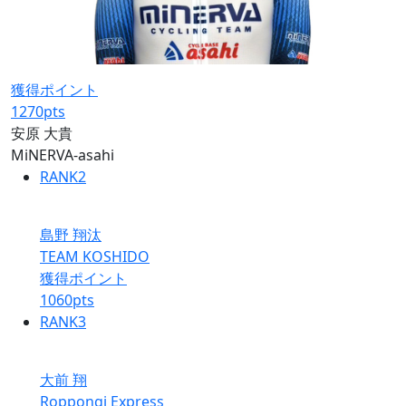
獲得ポイント
1270
pts
安原 大貴
MiNERVA-asahi
RANK
2
島野 翔汰
TEAM KOSHIDO
獲得ポイント
1060
pts
RANK
3
大前 翔
Roppongi Express