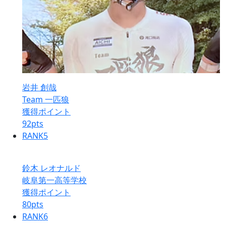
岩井 創哉
Team 一匹狼
獲得ポイント
92
pts
RANK
5
鈴木 レオナルド
岐阜第一高等学校
獲得ポイント
80
pts
RANK
6