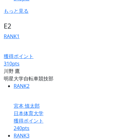
もっと見る
E2
RANK
1
獲得ポイント
310
pts
川野 鷹
明星大学自転車競技部
RANK
2
宮本 慎太郎
日本体育大学
獲得ポイント
240
pts
RANK
3