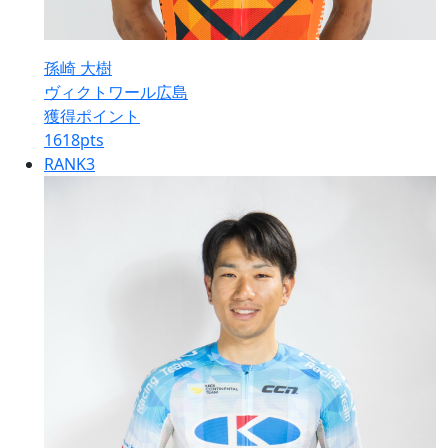
孫崎 大樹
ヴィクトワール広島
獲得ポイント
1618
pts
RANK
3