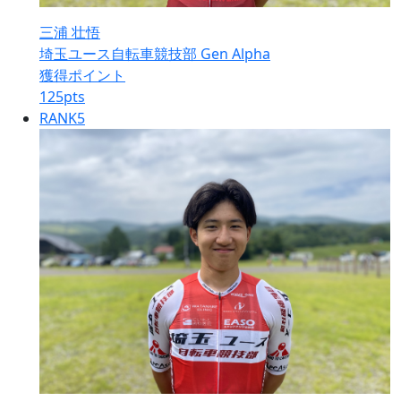
三浦 壮悟
埼玉ユース自転車競技部 Gen Alpha
獲得ポイント
125
pts
RANK
5