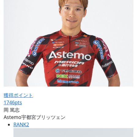
獲得ポイント
1746
pts
岡 篤志
Astemo宇都宮ブリッツェン
RANK
2