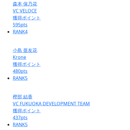
森本 保乃花
VC VELOCE
獲得ポイント
595
pts
RANK
4
小島 亜友花
Krone
獲得ポイント
480
pts
RANK
5
樫部 結香
VC FUKUOKA DEVELOPMENT TEAM
獲得ポイント
437
pts
RANK
5