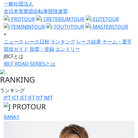
一般社団法人
全日本実業団自転車競技連盟
×
ニュース
レース日程
ランキング
レース結果
チーム・選手
競技ガイド
加盟・登録
エントリー
JBCFとは
JBCF ROAD SERIESとは
RANKING
ランキング
JPT
JCT
JET
JFT
JYT
JMT
RANK
1