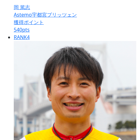
岡 篤志
Astemo宇都宮ブリッツェン
獲得ポイント
540
pts
RANK
4