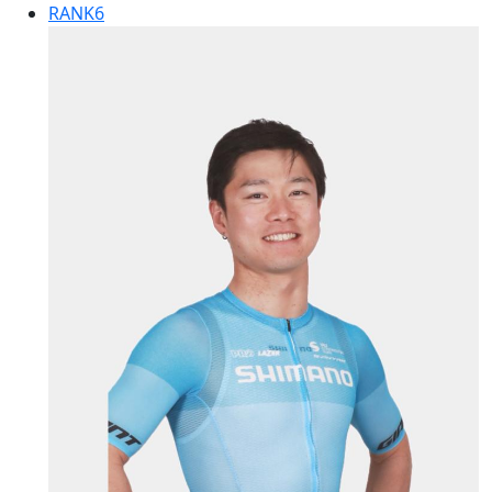
RANK
6