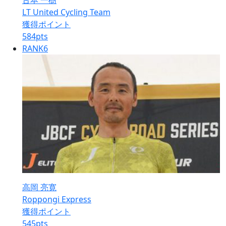
古本 一樹
LT United Cycling Team
獲得ポイント
584
pts
RANK
6
高岡 亮寛
Roppongi Express
獲得ポイント
545
pts