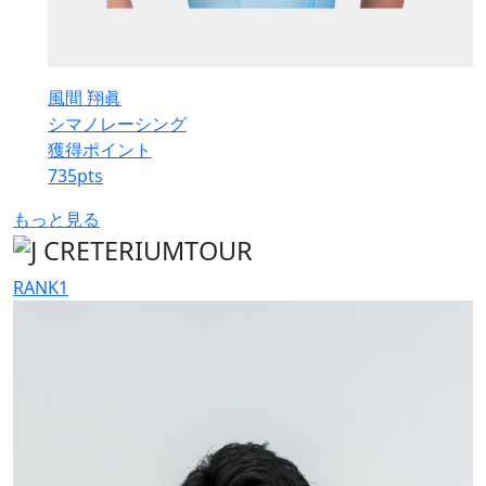
風間 翔眞
シマノレーシング
獲得ポイント
735
pts
もっと見る
RANK
1