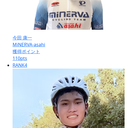
今田 康一
MiNERVA-asahi
獲得ポイント
110
pts
RANK
4