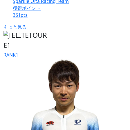
Sparkle Oita Racing Team
獲得ポイント
361
pts
もっと見る
E1
RANK
1