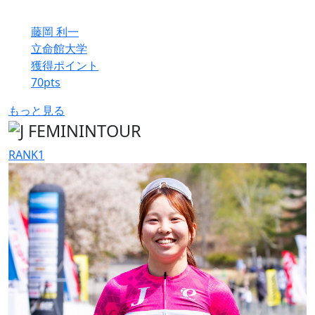
藤岡 利一
立命館大学
獲得ポイント
70
pts
もっと見る
RANK
1