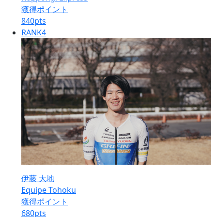
獲得ポイント
840
pts
RANK
4
伊藤 大地
Equipe Tohoku
獲得ポイント
680
pts