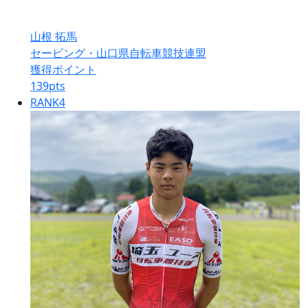
山根 拓馬
セービング・山口県自転車競技連盟
獲得ポイント
139
pts
RANK
4