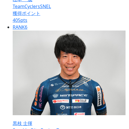
TeamCyclersSNEL
獲得ポイント
405
pts
RANK
6
黒枝 士揮