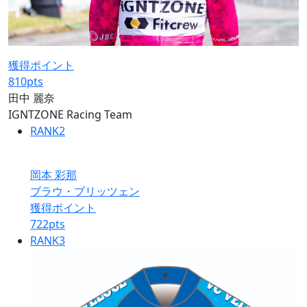
獲得ポイント
810
pts
田中 麗奈
IGNTZONE Racing Team
RANK
2
岡本 彩那
ブラウ・ブリッツェン
獲得ポイント
722
pts
RANK
3