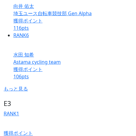
向井 佑太
埼玉ユース自転車競技部 Gen Alpha
獲得ポイント
116
pts
RANK
6
水田 知希
Astama cycling team
獲得ポイント
106
pts
もっと見る
E3
RANK
1
獲得ポイント