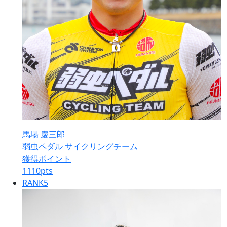
馬場 慶三郎
弱虫ペダル サイクリングチーム
獲得ポイント
1110
pts
RANK
5