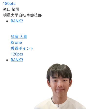
180
pts
滝口 敬司
明星大学自転車競技部
RANK
2
須藤 大喜
Krone
獲得ポイント
120
pts
RANK
3