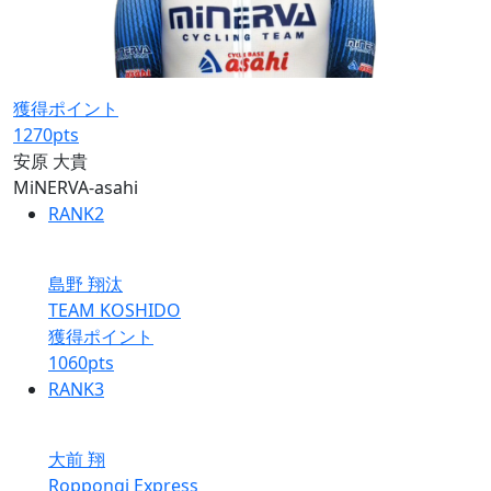
獲得ポイント
1270
pts
安原 大貴
MiNERVA-asahi
RANK
2
島野 翔汰
TEAM KOSHIDO
獲得ポイント
1060
pts
RANK
3
大前 翔
Roppongi Express