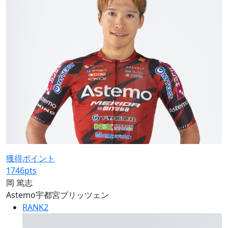
獲得ポイント
1746
pts
岡 篤志
Astemo宇都宮ブリッツェン
RANK
2