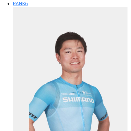
RANK
6