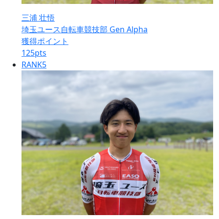
三浦 壮悟
埼玉ユース自転車競技部 Gen Alpha
獲得ポイント
125
pts
RANK
5