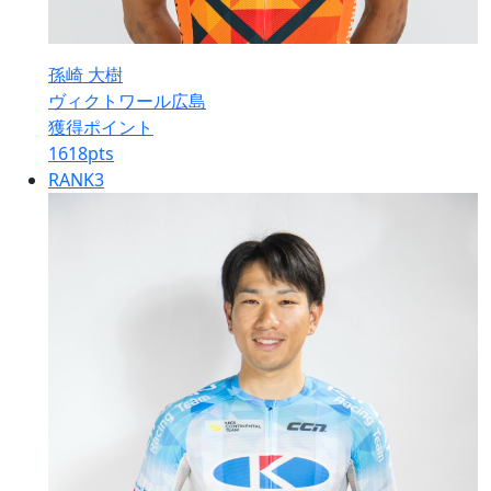
孫崎 大樹
ヴィクトワール広島
獲得ポイント
1618
pts
RANK
3