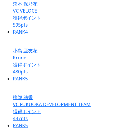
森本 保乃花
VC VELOCE
獲得ポイント
595
pts
RANK
4
小島 亜友花
Krone
獲得ポイント
480
pts
RANK
5
樫部 結香
VC FUKUOKA DEVELOPMENT TEAM
獲得ポイント
437
pts
RANK
5