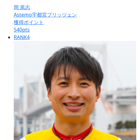
岡 篤志
Astemo宇都宮ブリッツェン
獲得ポイント
540
pts
RANK
4