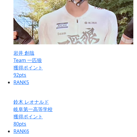
岩井 創哉
Team 一匹狼
獲得ポイント
92
pts
RANK
5
鈴木 レオナルド
岐阜第一高等学校
獲得ポイント
80
pts
RANK
6