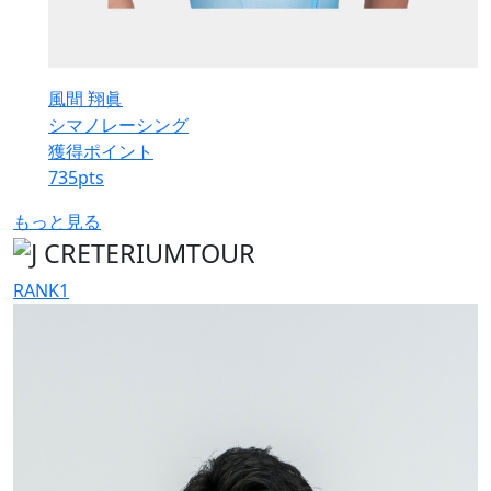
風間 翔眞
シマノレーシング
獲得ポイント
735
pts
もっと見る
RANK
1