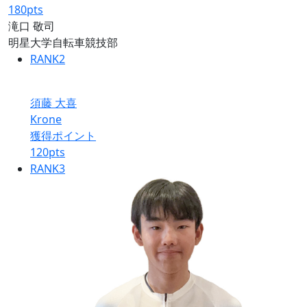
180
pts
滝口 敬司
明星大学自転車競技部
RANK
2
須藤 大喜
Krone
獲得ポイント
120
pts
RANK
3