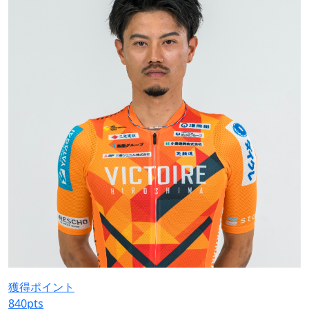
獲得ポイント
840
pts