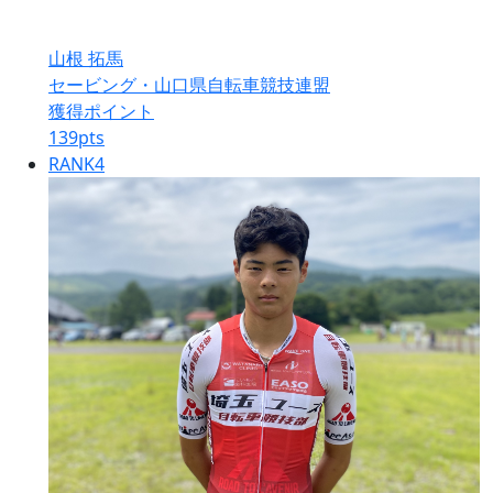
山根 拓馬
セービング・山口県自転車競技連盟
獲得ポイント
139
pts
RANK
4