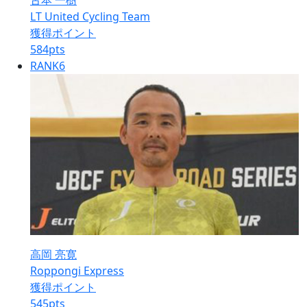
古本 一樹
LT United Cycling Team
獲得ポイント
584
pts
RANK
6
高岡 亮寛
Roppongi Express
獲得ポイント
545
pts