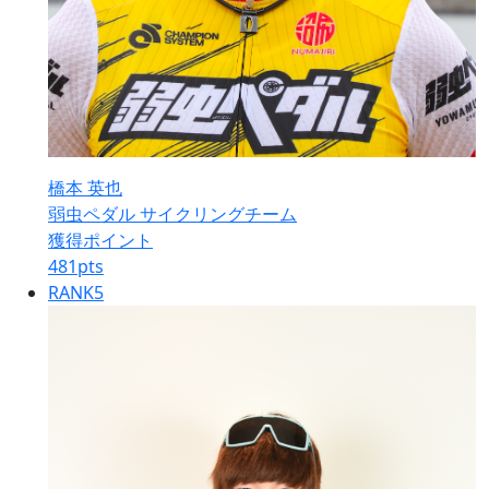
橋本 英也
弱虫ペダル サイクリングチーム
獲得ポイント
481
pts
RANK
5