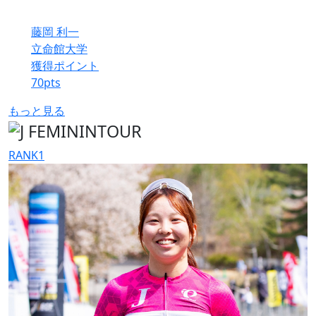
藤岡 利一
立命館大学
獲得ポイント
70
pts
もっと見る
RANK
1