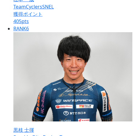
TeamCyclersSNEL
獲得ポイント
405
pts
RANK
6
黒枝 士揮