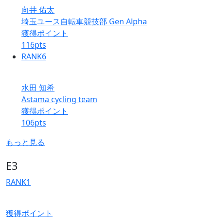
向井 佑太
埼玉ユース自転車競技部 Gen Alpha
獲得ポイント
116
pts
RANK
6
水田 知希
Astama cycling team
獲得ポイント
106
pts
もっと見る
E3
RANK
1
獲得ポイント