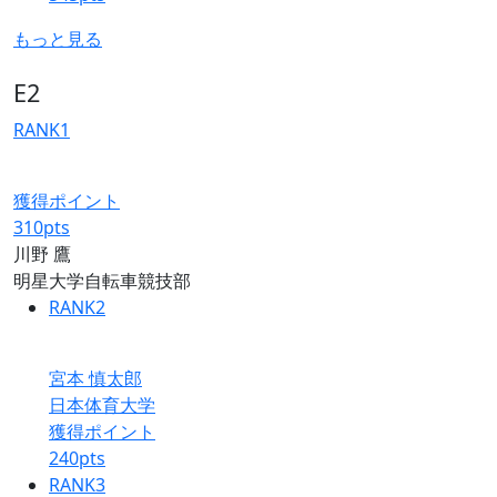
もっと見る
E2
RANK
1
獲得ポイント
310
pts
川野 鷹
明星大学自転車競技部
RANK
2
宮本 慎太郎
日本体育大学
獲得ポイント
240
pts
RANK
3