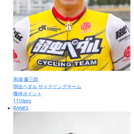
馬場 慶三郎
弱虫ペダル サイクリングチーム
獲得ポイント
1110
pts
RANK
5