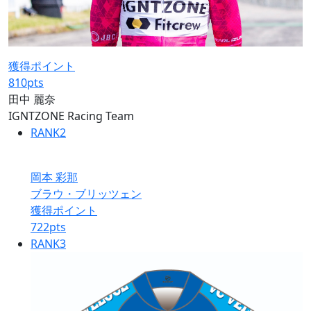
獲得ポイント
810
pts
田中 麗奈
IGNTZONE Racing Team
RANK
2
岡本 彩那
ブラウ・ブリッツェン
獲得ポイント
722
pts
RANK
3