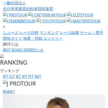
一般社団法人
全日本実業団自転車競技連盟
×
ニュース
レース日程
ランキング
レース結果
チーム・選手
競技ガイド
加盟・登録
エントリー
JBCFとは
JBCF ROAD SERIESとは
RANKING
ランキング
JPT
JCT
JET
JFT
JYT
JMT
RANK
1