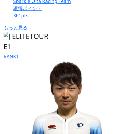
Sparkle Oita Racing Team
獲得ポイント
361
pts
もっと見る
E1
RANK
1