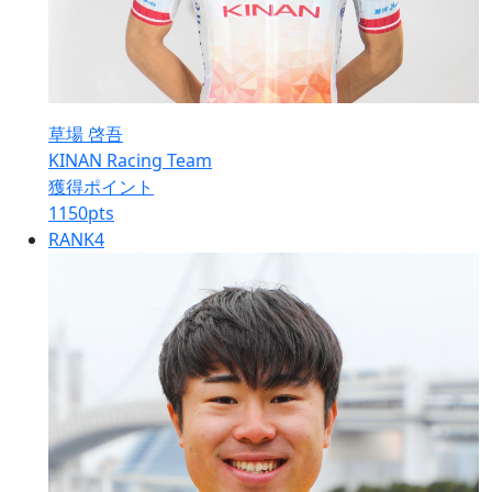
草場 啓吾
KINAN Racing Team
獲得ポイント
1150
pts
RANK
4