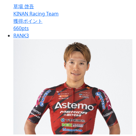
草場 啓吾
KINAN Racing Team
獲得ポイント
660
pts
RANK
3