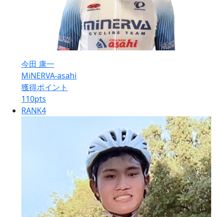
今田 康一
MiNERVA-asahi
獲得ポイント
110
pts
RANK
4