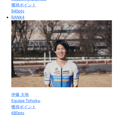
獲得ポイント
840
pts
RANK
4
伊藤 大地
Equipe Tohoku
獲得ポイント
680
pts