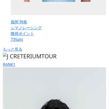
風間 翔眞
シマノレーシング
獲得ポイント
735
pts
もっと見る
RANK
1