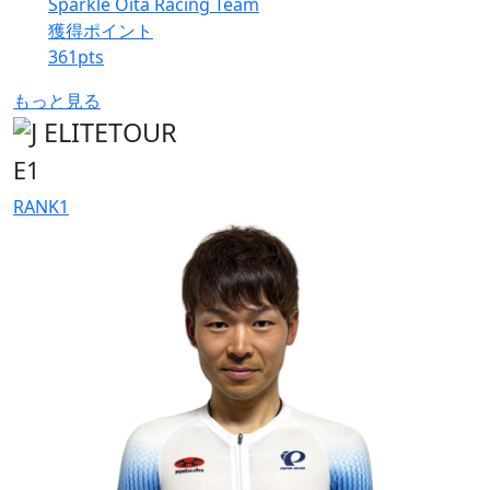
Sparkle Oita Racing Team
獲得ポイント
361
pts
もっと見る
E1
RANK
1