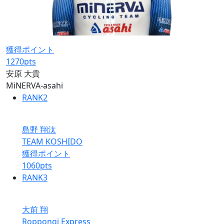
獲得ポイント
1270
pts
安原 大貴
MiNERVA-asahi
RANK
2
島野 翔汰
TEAM KOSHIDO
獲得ポイント
1060
pts
RANK
3
大前 翔
Roppongi Express