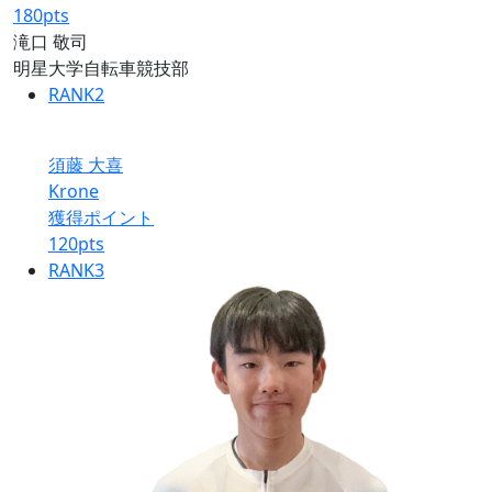
180
pts
滝口 敬司
明星大学自転車競技部
RANK
2
須藤 大喜
Krone
獲得ポイント
120
pts
RANK
3