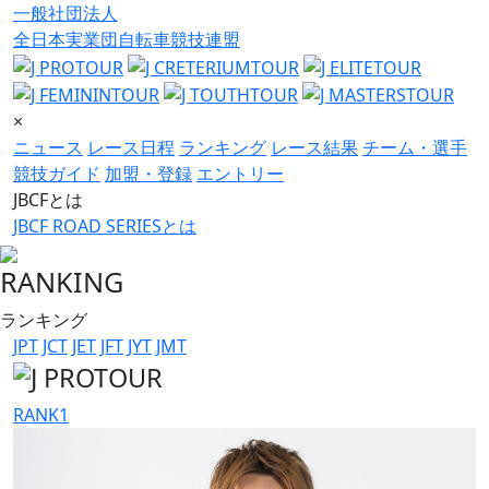
一般社団法人
全日本実業団自転車競技連盟
×
ニュース
レース日程
ランキング
レース結果
チーム・選手
競技ガイド
加盟・登録
エントリー
JBCFとは
JBCF ROAD SERIESとは
RANKING
ランキング
JPT
JCT
JET
JFT
JYT
JMT
RANK
1