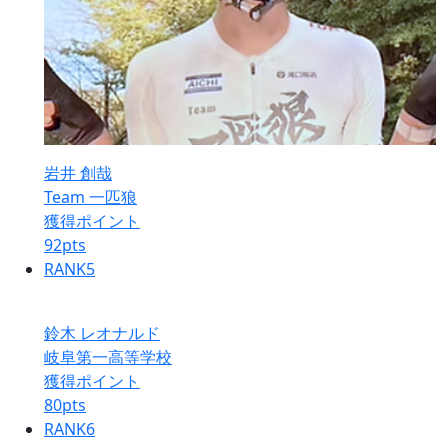
岩井 創哉
Team 一匹狼
獲得ポイント
92
pts
RANK
5
鈴木 レオナルド
岐阜第一高等学校
獲得ポイント
80
pts
RANK
6