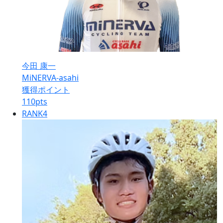
今田 康一
MiNERVA-asahi
獲得ポイント
110
pts
RANK
4