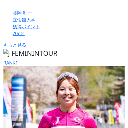
藤岡 利一
立命館大学
獲得ポイント
70
pts
もっと見る
RANK
1