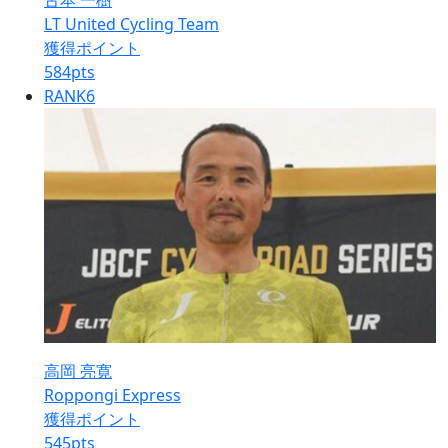
古本 一樹
LT United Cycling Team
獲得ポイント
584
pts
RANK
6
高岡 亮寛
Roppongi Express
獲得ポイント
545
pts