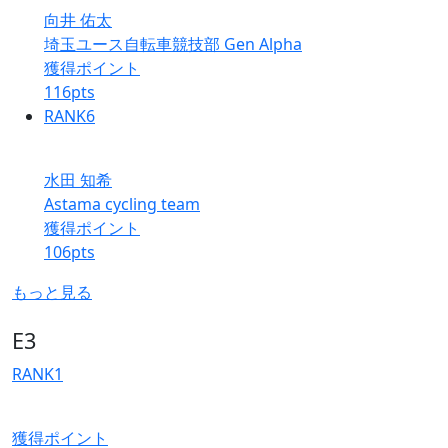
向井 佑太
埼玉ユース自転車競技部 Gen Alpha
獲得ポイント
116
pts
RANK
6
水田 知希
Astama cycling team
獲得ポイント
106
pts
もっと見る
E3
RANK
1
獲得ポイント