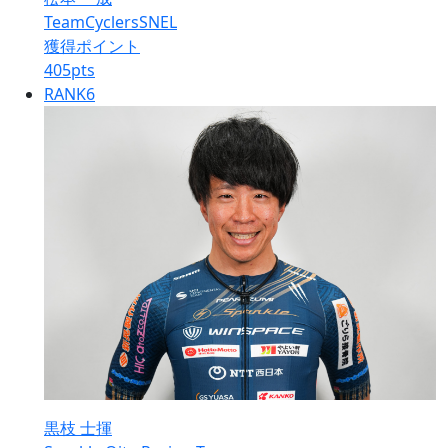
TeamCyclersSNEL
獲得ポイント
405
pts
RANK
6
黒枝 士揮