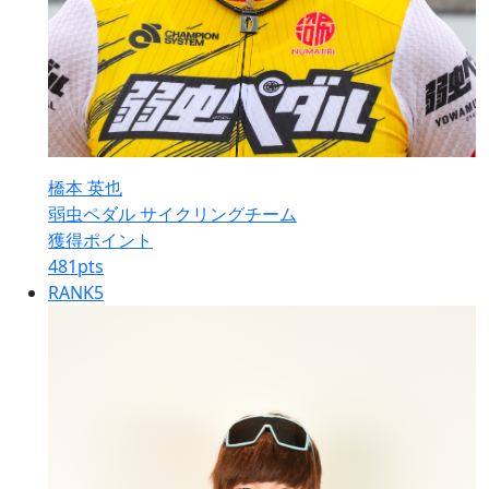
橋本 英也
弱虫ペダル サイクリングチーム
獲得ポイント
481
pts
RANK
5