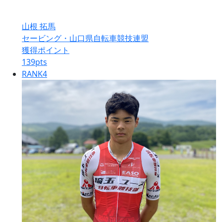
山根 拓馬
セービング・山口県自転車競技連盟
獲得ポイント
139
pts
RANK
4