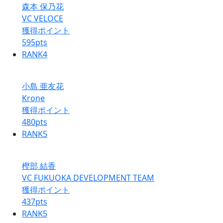
森本 保乃花
VC VELOCE
獲得ポイント
595
pts
RANK
4
小島 亜友花
Krone
獲得ポイント
480
pts
RANK
5
樫部 結香
VC FUKUOKA DEVELOPMENT TEAM
獲得ポイント
437
pts
RANK
5