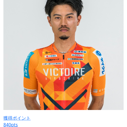
獲得ポイント
840
pts