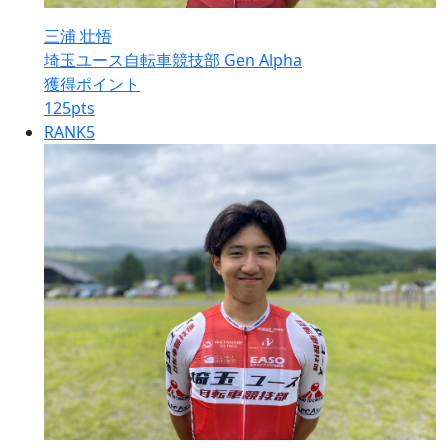
三浦 壮悟
埼玉ユース自転車競技部 Gen Alpha
獲得ポイント
125
pts
RANK
5