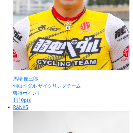
馬場 慶三郎
弱虫ペダル サイクリングチーム
獲得ポイント
1110
pts
RANK
5