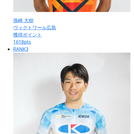
孫崎 大樹
ヴィクトワール広島
獲得ポイント
1618
pts
RANK
3