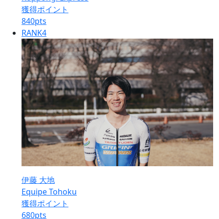
獲得ポイント
840
pts
RANK
4
伊藤 大地
Equipe Tohoku
獲得ポイント
680
pts