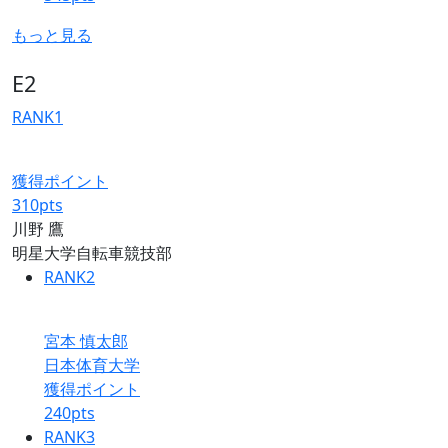
もっと見る
E2
RANK
1
獲得ポイント
310
pts
川野 鷹
明星大学自転車競技部
RANK
2
宮本 慎太郎
日本体育大学
獲得ポイント
240
pts
RANK
3