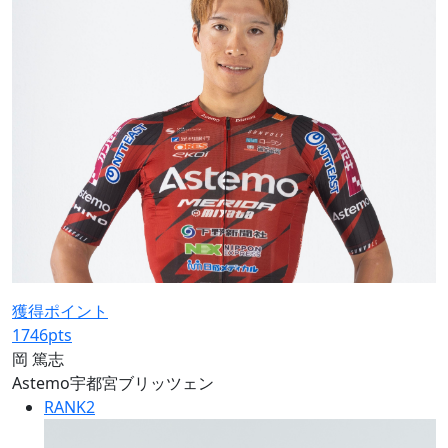
獲得ポイント
1746
pts
岡 篤志
Astemo宇都宮ブリッツェン
RANK
2