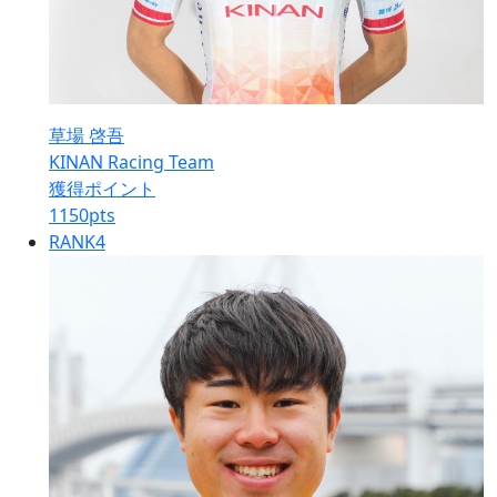
草場 啓吾
KINAN Racing Team
獲得ポイント
1150
pts
RANK
4