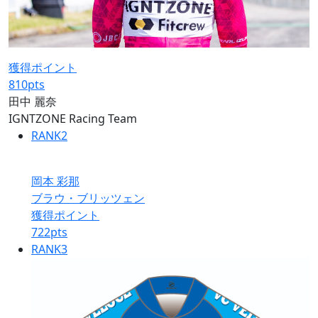
獲得ポイント
810
pts
田中 麗奈
IGNTZONE Racing Team
RANK
2
岡本 彩那
ブラウ・ブリッツェン
獲得ポイント
722
pts
RANK
3