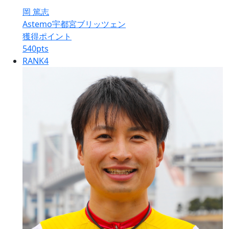
岡 篤志
Astemo宇都宮ブリッツェン
獲得ポイント
540
pts
RANK
4