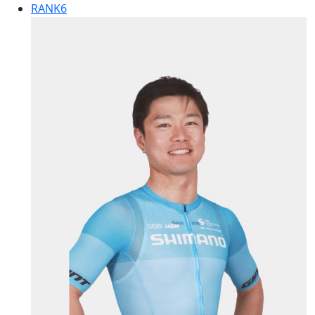
RANK
6