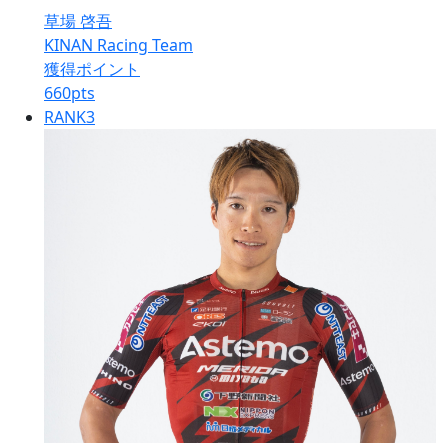
草場 啓吾
KINAN Racing Team
獲得ポイント
660
pts
RANK
3