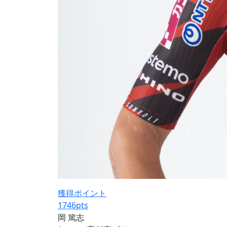
獲得ポイント
1746
pts
岡 篤志