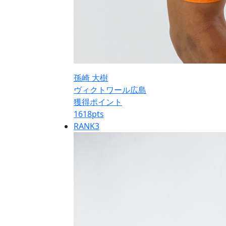
孫崎 大樹
ヴィクトワール広島
獲得ポイント
1618
pts
RANK
3