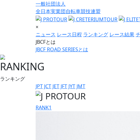
一般社団法人
全日本実業団自転車競技連盟
×
ニュース
レース日程
ランキング
レース結果
JBCFとは
JBCF ROAD SERIESとは
RANKING
ランキング
JPT
JCT
JET
JFT
JYT
JMT
RANK
1