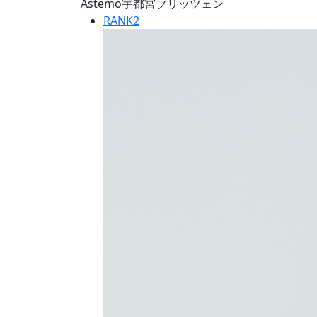
Astemo宇都宮ブリッツェン
RANK
2