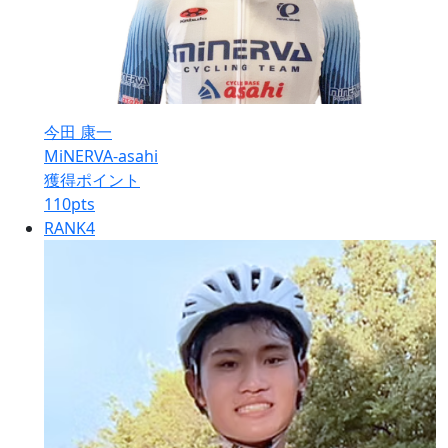
今田 康一
MiNERVA-asahi
獲得ポイント
110
pts
RANK
4