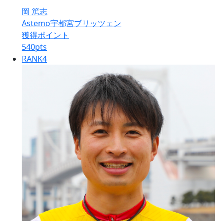
岡 篤志
Astemo宇都宮ブリッツェン
獲得ポイント
540
pts
RANK
4