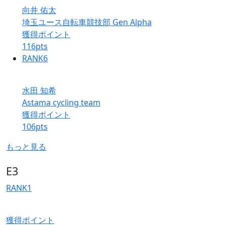
向井 佑太
埼玉ユース自転車競技部 Gen Alpha
獲得ポイント
116
pts
RANK
6
水田 知希
Astama cycling team
獲得ポイント
106
pts
もっと見る
E3
RANK
1
獲得ポイント