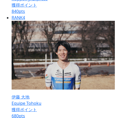
獲得ポイント
840
pts
RANK
4
伊藤 大地
Equipe Tohoku
獲得ポイント
680
pts