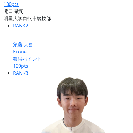
180
pts
滝口 敬司
明星大学自転車競技部
RANK
2
須藤 大喜
Krone
獲得ポイント
120
pts
RANK
3