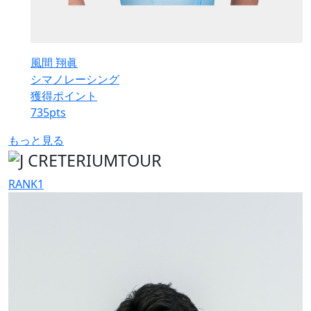
風間 翔眞
シマノレーシング
獲得ポイント
735
pts
もっと見る
RANK
1