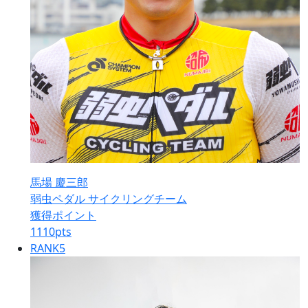
馬場 慶三郎
弱虫ペダル サイクリングチーム
獲得ポイント
1110
pts
RANK
5