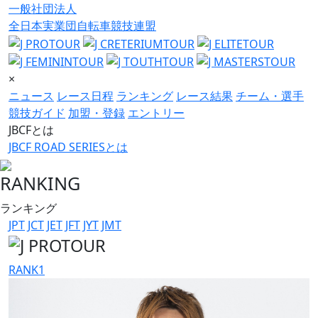
一般社団法人
全日本実業団自転車競技連盟
×
ニュース
レース日程
ランキング
レース結果
チーム・選手
競技ガイド
加盟・登録
エントリー
JBCFとは
JBCF ROAD SERIESとは
RANKING
ランキング
JPT
JCT
JET
JFT
JYT
JMT
RANK
1