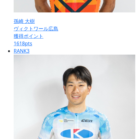
孫崎 大樹
ヴィクトワール広島
獲得ポイント
1618
pts
RANK
3