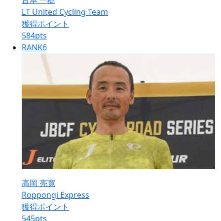
古本 一樹
LT United Cycling Team
獲得ポイント
584
pts
RANK
6
高岡 亮寛
Roppongi Express
獲得ポイント
545
pts