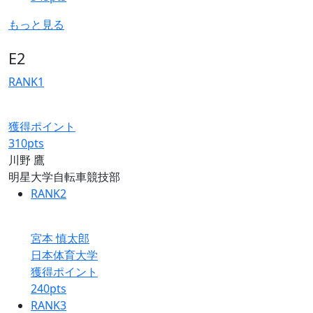
もっと見る
E2
RANK
1
獲得ポイント
310
pts
川野 鷹
明星大学自転車競技部
RANK
2
宮本 慎太郎
日本体育大学
獲得ポイント
240
pts
RANK
3