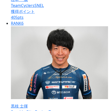
TeamCyclersSNEL
獲得ポイント
405
pts
RANK
6
黒枝 士揮