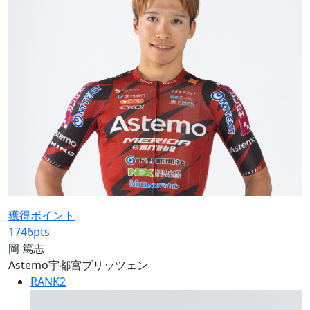
獲得ポイント
1746
pts
岡 篤志
Astemo宇都宮ブリッツェン
RANK
2