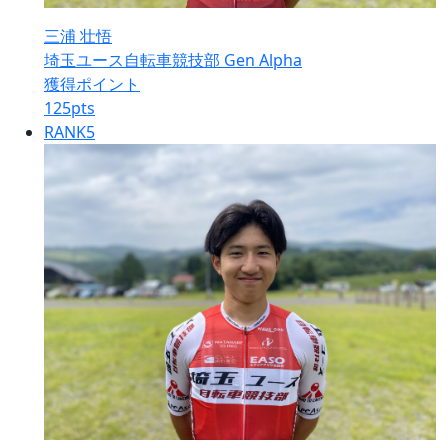
三浦 壮悟
埼玉ユース自転車競技部 Gen Alpha
獲得ポイント
125
pts
RANK
5