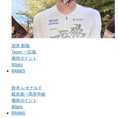
岩井 創哉
Team 一匹狼
獲得ポイント
92
pts
RANK
5
鈴木 レオナルド
岐阜第一高等学校
獲得ポイント
80
pts
RANK
6