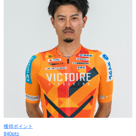
獲得ポイント
840
pts