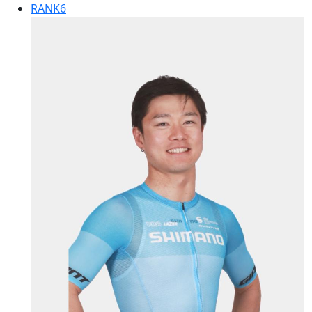
RANK
6