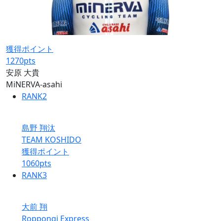
獲得ポイント
1270
pts
安原 大貴
MiNERVA-asahi
RANK
2
島野 翔汰
TEAM KOSHIDO
獲得ポイント
1060
pts
RANK
3
大前 翔
Roppongi Express