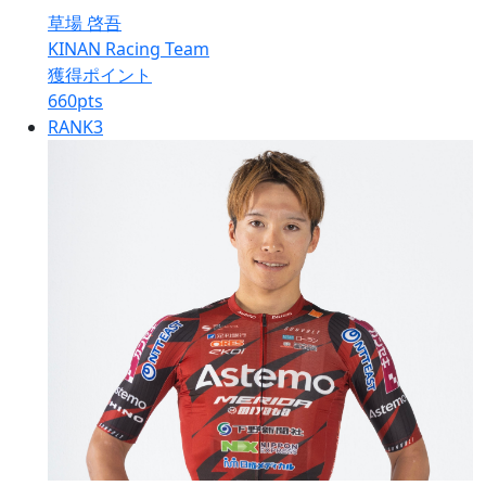
草場 啓吾
KINAN Racing Team
獲得ポイント
660
pts
RANK
3