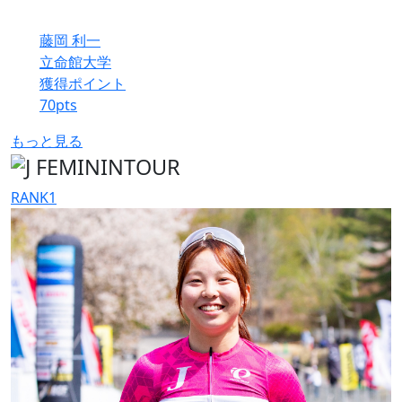
藤岡 利一
立命館大学
獲得ポイント
70
pts
もっと見る
RANK
1