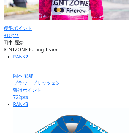
獲得ポイント
810
pts
田中 麗奈
IGNTZONE Racing Team
RANK
2
岡本 彩那
ブラウ・ブリッツェン
獲得ポイント
722
pts
RANK
3