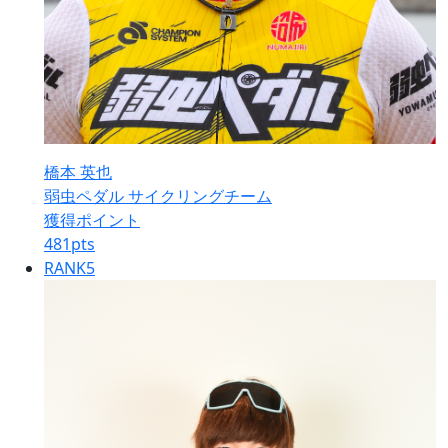
橋本 英也
弱虫ペダル サイクリングチーム
獲得ポイント
481
pts
RANK
5