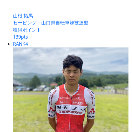
山根 拓馬
セービング・山口県自転車競技連盟
獲得ポイント
139
pts
RANK
4