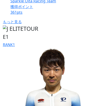
Sparkle Oita Racing Team
獲得ポイント
361
pts
もっと見る
E1
RANK
1