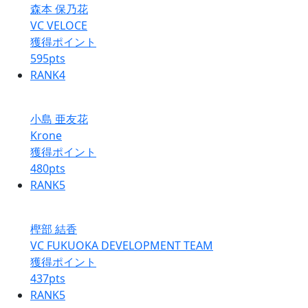
森本 保乃花
VC VELOCE
獲得ポイント
595
pts
RANK
4
小島 亜友花
Krone
獲得ポイント
480
pts
RANK
5
樫部 結香
VC FUKUOKA DEVELOPMENT TEAM
獲得ポイント
437
pts
RANK
5