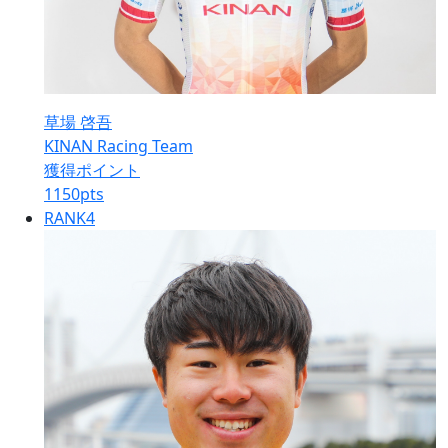
草場 啓吾
KINAN Racing Team
獲得ポイント
1150
pts
RANK
4