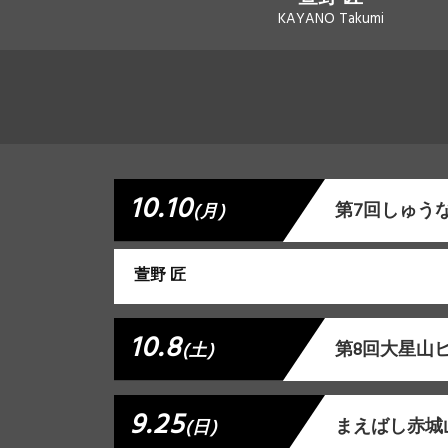
KAYANO Takumi
10.10
第7回しゅうな
(月)
萱野 匠
10.8
第8回大星山
(土)
9.25
まえばし赤城
(日)