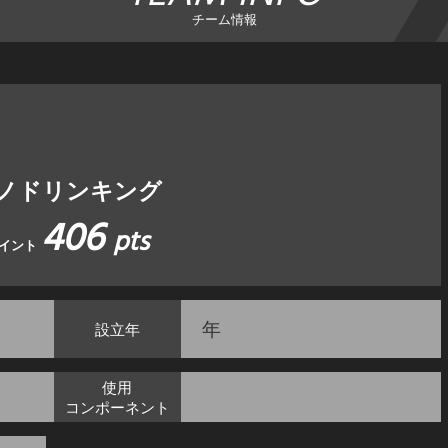
チーム情報
ノドリンキング
406
pts
イント
年
設立年
使用
コンポーネント