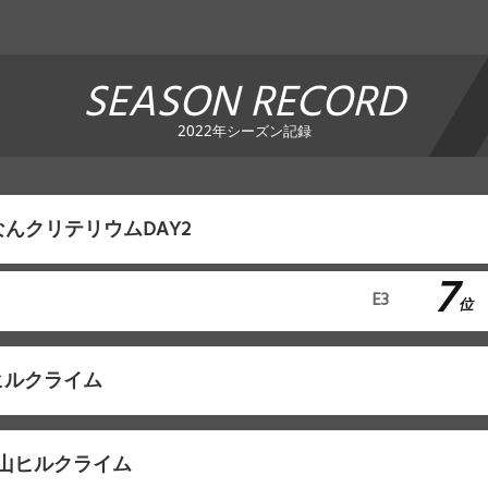
SEASON RECORD
2022年シーズン記録
んクリテリウムDAY2
7
E3
位
ヒルクライム
山ヒルクライム