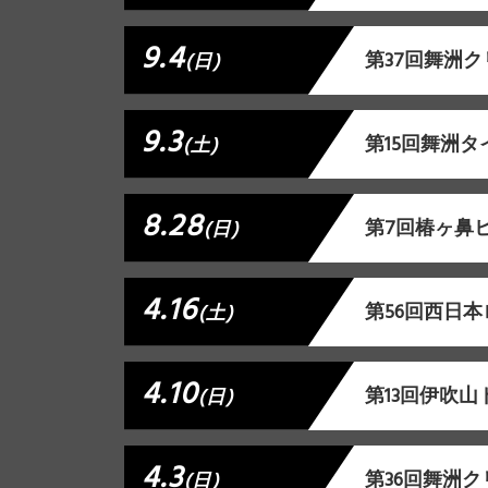
9.4
第37回舞洲
(日)
9.3
第15回舞洲
(土)
8.28
第7回椿ヶ鼻
(日)
4.16
第56回西日本
(土)
4.10
第13回伊吹
(日)
4.3
第36回舞洲
(日)