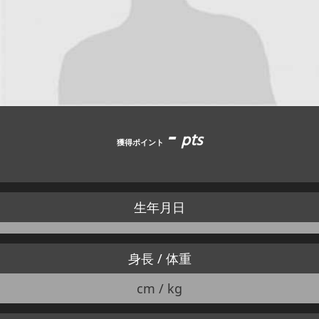
JBCF ROAD SERIESとは
-
pts
獲得ポイント
生年月日
身長 / 体重
cm / kg