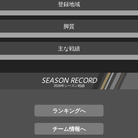
登録地域
脚質
主な戦績
SEASON RECORD
2026年シーズン戦績
ランキングへ
チーム情報へ