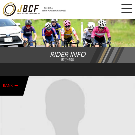
×
一般社団法人
全日本実業団自転車競技連盟
ニュース
レース日程
RIDER INFO
ランキング
選手情報
レース結果
-
チーム・選手
RANK
競技ガイド
加盟・登録
エントリー