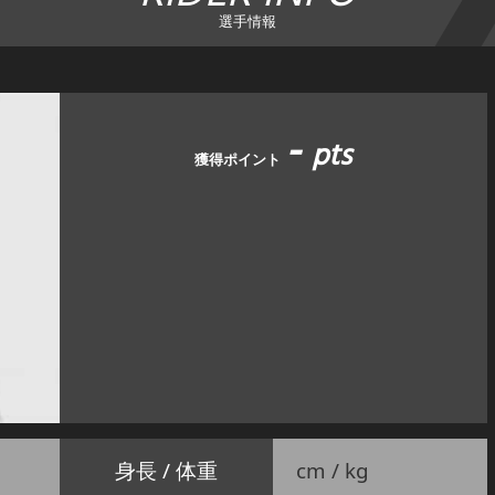
選手情報
-
pts
獲得ポイント
身長 / 体重
cm / kg