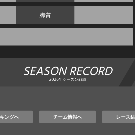
脚質
SEASON RECORD
2026年シーズン戦績
キングへ
チーム情報へ
レース