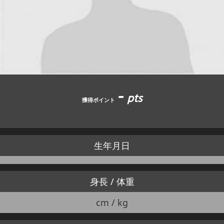
JBCF ROAD SERIESとは
-
pts
獲得ポイント
生年月日
身長 / 体重
cm / kg