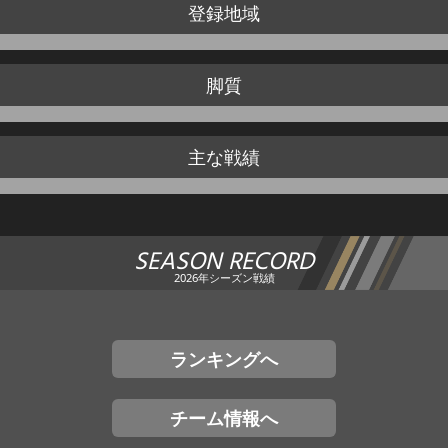
登録地域
脚質
主な戦績
SEASON RECORD
2026年シーズン戦績
ランキングへ
チーム情報へ