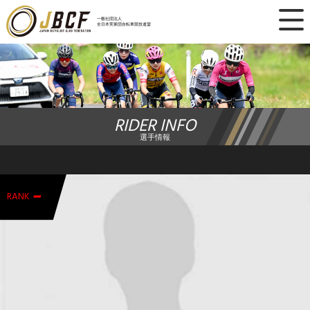
×
一般社団法人
全日本実業団自転車競技連盟
ニュース
レース日程
RIDER INFO
ランキング
選手情報
レース結果
-
チーム・選手
RANK
競技ガイド
加盟・登録
エントリー