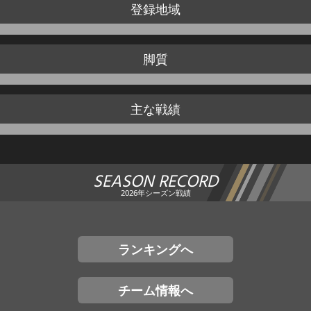
登録地域
脚質
主な戦績
SEASON RECORD
2026年シーズン戦績
ランキングへ
チーム情報へ