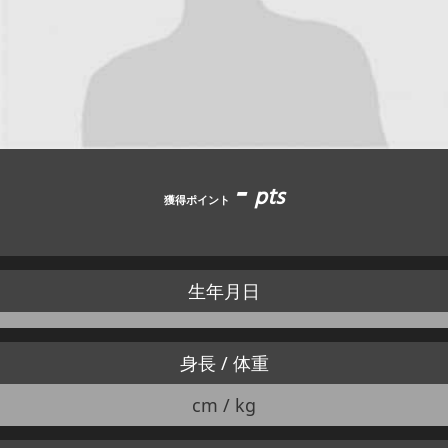
JBCF ROAD SERIESとは
-
pts
獲得ポイント
生年月日
身長 / 体重
cm / kg