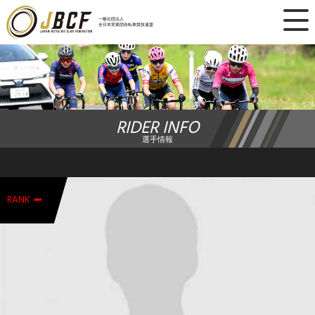
×
一般社団法人
全日本実業団自転車競技連盟
ニュース
レース日程
RIDER INFO
ランキング
選手情報
レース結果
-
チーム・選手
RANK
競技ガイド
加盟・登録
エントリー