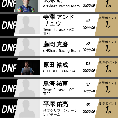
DNF
1
00:00:00
pts
eNShare Racing Team
寺澤 アンド
獲得ポイント
1
DNF
112
リュウ
pts
00:00:00
Team Eurasia - iRC
TIRE
獲得ポイント
DNF
58
藤岡 克磨
1
00:00:00
pts
eNShare Racing Team
獲得ポイント
DNF
125
原田 裕成
1
00:00:00
pts
CIEL BLEU KANOYA
鳥海 祐甫
獲得ポイント
DNF
117
1
Team Eurasia - iRC
00:00:00
pts
TIRE
平塚 佑亮
獲得ポイント
DNF
95
1
群馬グリフィンレーシ
00:00:00
pts
ングチーム