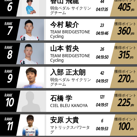
香山 飛龍
RANK
6
44
405
弱虫ペダル サイクリン
04:17:35
pts
グチーム
今村 駿介
RANK
獲得ポイント
7
23
360
TEAM BRIDGESTONE
04:19:46
pts
Cycling
山本 哲央
RANK
獲得ポイント
8
26
315
TEAM BRIDGESTONE
04:19:50
pts
Cycling
入部 正太朗
RANK
獲得ポイント
9
42
270
弱虫ペダル サイクリン
04:19:51
pts
グチーム
RANK
獲得ポイント
10
121
石橋 学
225
04:19:51
pts
CIEL BLEU KANOYA
安原 大貴
RANK
獲得ポイント
11
6
100
マトリックスパワータ
04:19:53
pts
グ