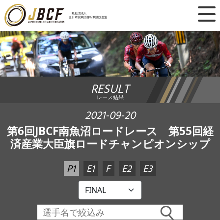
×
一般社団法人
全日本実業団自転車競技連盟
ニュース
レース日程
RESULT
ランキング
レース結果
レース結果
2021-09-20
第6回JBCF南魚沼ロードレース 第55回経
チーム・選手
済産業大臣旗ロードチャンピオンシップ
競技ガイド
P1
E1
F
E2
E3
加盟・登録
エントリー