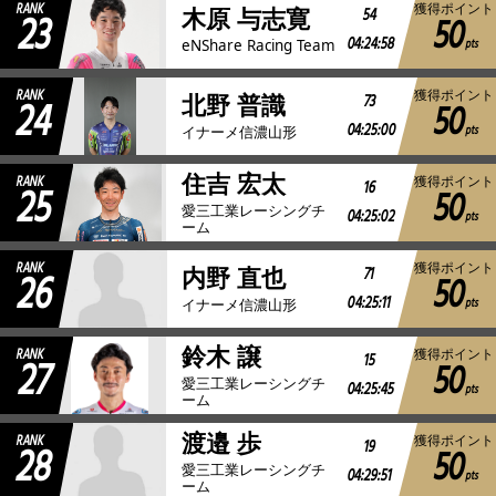
RANK
獲得ポイント
23
54
木原 与志寛
50
04:24:58
pts
eNShare Racing Team
RANK
獲得ポイント
24
73
北野 普識
50
04:25:00
pts
イナーメ信濃山形
住吉 宏太
RANK
獲得ポイント
25
16
50
愛三工業レーシングチ
04:25:02
pts
ーム
RANK
獲得ポイント
26
71
内野 直也
50
04:25:11
pts
イナーメ信濃山形
鈴木 譲
RANK
獲得ポイント
27
15
50
愛三工業レーシングチ
04:25:45
pts
ーム
渡邉 歩
RANK
獲得ポイント
28
19
50
愛三工業レーシングチ
04:29:51
pts
ーム