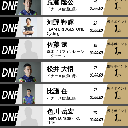
DNF
76
荒瀧 隆公
1
00:00:00
pts
イナーメ信濃山形
河野 翔輝
獲得ポイント
DNF
27
1
TEAM BRIDGESTONE
00:00:00
pts
Cycling
佐藤 遼
獲得ポイント
DNF
98
1
群馬グリフィンレーシ
00:00:00
pts
ングチーム
獲得ポイント
DNF
77
松井 大悟
1
00:00:00
pts
イナーメ信濃山形
獲得ポイント
DNF
75
比護 任
1
00:00:00
pts
イナーメ信濃山形
色川 岳宏
獲得ポイント
DNF
115
1
Team Eurasia - iRC
00:00:00
pts
TIRE