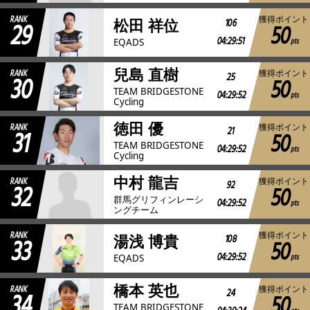
RANK
獲得ポイント
29
106
松田 祥位
50
04:29:51
pts
EQADS
兒島 直樹
RANK
獲得ポイント
30
25
50
TEAM BRIDGESTONE
04:29:52
pts
Cycling
徳田 優
RANK
獲得ポイント
31
21
50
TEAM BRIDGESTONE
04:29:52
pts
Cycling
中村 龍吉
RANK
獲得ポイント
32
92
50
群馬グリフィンレーシ
04:29:52
pts
ングチーム
RANK
獲得ポイント
33
108
湯浅 博貴
50
04:29:52
pts
EQADS
橋本 英也
RANK
獲得ポイント
34
24
50
TEAM BRIDGESTONE