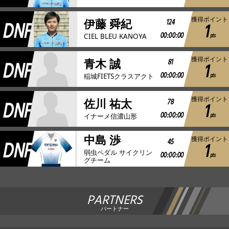
獲得ポイント
DNF
124
伊藤 舜紀
1
00:00:00
pts
CIEL BLEU KANOYA
獲得ポイント
DNF
81
青木 誠
1
00:00:00
pts
稲城FIETSクラスアクト
獲得ポイント
DNF
78
佐川 祐太
1
00:00:00
pts
イナーメ信濃山形
中島 渉
獲得ポイント
DNF
45
1
弱虫ペダル サイクリン
00:00:00
pts
グチーム
PARTNERS
パートナー