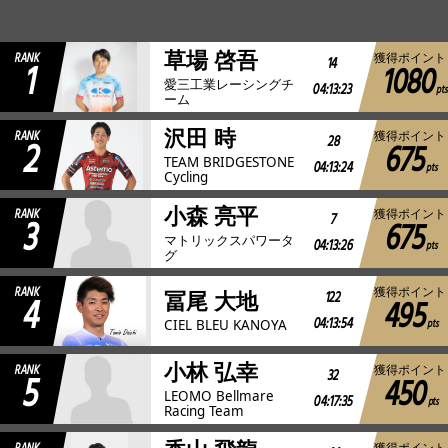
JBCF ROAD SERIESとは
草場 啓吾
RANK
獲得ポイント
1
14
1080
愛三工業レーシングチ
04:13:23
pts
ーム
沢田 時
RANK
獲得ポイント
2
28
675
TEAM BRIDGESTONE
04:13:24
pts
Cycling
小森 亮平
RANK
獲得ポイント
3
7
675
マトリックスパワータ
04:13:26
pts
グ
RANK
獲得ポイント
4
122
冨尾 大地
495
04:13:54
pts
CIEL BLEU KANOYA
小林 弘幸
RANK
獲得ポイント
5
32
450
LEOMO Bellmare
04:17:35
pts
Racing Team
獲得ポイント