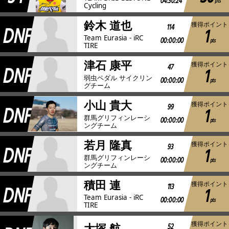
04:30:24
pts
Cycling
鈴木 道也
獲得ポイント
DNF
114
1
Team Eurasia - iRC
00:00:00
pts
TIRE
津石 康平
獲得ポイント
DNF
47
1
弱虫ペダル サイクリン
00:00:00
pts
グチーム
小山 貴大
獲得ポイント
DNF
99
1
群馬グリフィンレーシ
00:00:00
pts
ングチーム
若月 隆真
獲得ポイント
DNF
93
1
群馬グリフィンレーシ
00:00:00
pts
ングチーム
積田 連
獲得ポイント
DNF
113
1
Team Eurasia - iRC
00:00:00
pts
TIRE
獲得ポイント
52
大塚 航