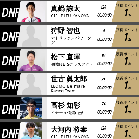
獲得ポイント
DNF
126
真鍋 諒太
1
00:00:00
pts
CIEL BLEU KANOYA
狩野 智也
獲得ポイント
DNF
4
1
マトリックスパワータ
00:00:00
pts
グ
獲得ポイント
DNF
87
松下 直暉
1
00:00:00
pts
稲城FIETSクラスアクト
世古 眞太郎
獲得ポイント
DNF
35
1
LEOMO Bellmare
00:00:00
pts
Racing Team
獲得ポイント
DNF
74
高杉 知彰
1
00:00:00
pts
イナーメ信濃山形
獲得ポイント
DNF
128
大河内 将泰
1
00:00:00
pts
CIEL BLEU KANOYA