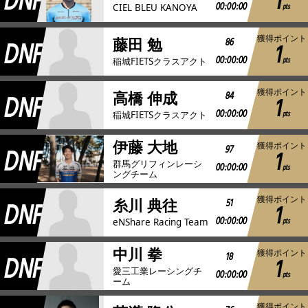
DNF
1
00:00:00
pts
CIEL BLEU KANOYA
獲得ポイント
DNF
86
藤田 勉
1
00:00:00
pts
稲城FIETSクラスアクト
獲得ポイント
DNF
84
高橋 伸成
1
00:00:00
pts
稲城FIETSクラスアクト
伊藤 大地
獲得ポイント
DNF
97
1
群馬グリフィンレーシ
00:00:00
pts
ングチーム
獲得ポイント
DNF
51
糸川 典往
1
00:00:00
pts
eNShare Racing Team
中川 拳
獲得ポイント
DNF
18
1
愛三工業レーシングチ
00:00:00
pts
ーム
獲得ポイント