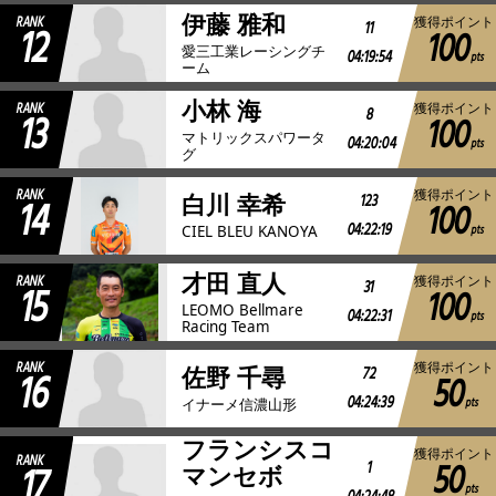
伊藤 雅和
RANK
獲得ポイント
12
11
100
愛三工業レーシングチ
04:19:54
pts
ーム
小林 海
RANK
獲得ポイント
13
8
100
マトリックスパワータ
04:20:04
pts
グ
RANK
獲得ポイント
14
123
白川 幸希
100
04:22:19
pts
CIEL BLEU KANOYA
才田 直人
RANK
獲得ポイント
15
31
100
LEOMO Bellmare
04:22:31
pts
Racing Team
RANK
獲得ポイント
16
72
佐野 千尋
50
04:24:39
pts
イナーメ信濃山形
フランシスコ
獲得ポイント
RANK
50
17
1
マンセボ
pts