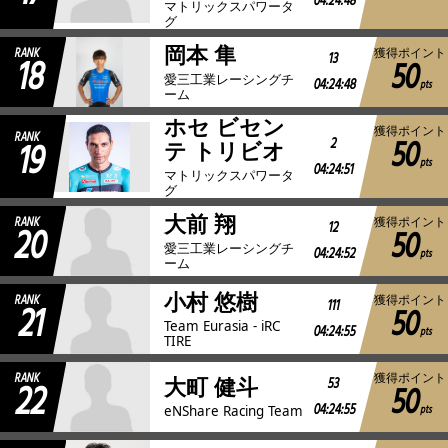
04:24:48
マトリックスパワータ
グ
岡本 隼
RANK
獲得ポイント
18
13
50
愛三工業レーシングチ
04:24:48
pts
ーム
ホセ ビセン
獲得ポイント
RANK
50
19
2
テ トリビオ
pts
04:24:51
マトリックスパワータ
グ
大前 翔
RANK
獲得ポイント
20
12
50
愛三工業レーシングチ
04:24:52
pts
ーム
小村 悠樹
RANK
獲得ポイント
21
111
50
Team Eurasia - iRC
04:24:55
pts
TIRE
RANK
獲得ポイント
22
53
大町 健斗
50
04:24:55
pts
eNShare Racing Team