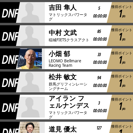
吉田 隼人
獲得ポイント
DNF
5
1
マトリックスパワータ
00:00:00
pts
グ
獲得ポイント
DNF
85
中村 文武
1
00:00:00
pts
稲城FIETSクラスアクト
小畑 郁
獲得ポイント
DNF
33
1
LEOMO Bellmare
00:00:00
pts
Racing Team
松井 敏文
獲得ポイント
DNF
94
1
群馬グリフィンレーシ
00:00:00
pts
ングチーム
アイラン フ
獲得ポイント
1
DNF
3
ェルナンデス
pts
00:00:00
マトリックスパワータ
グ
獲得ポイント
127
道見 優太