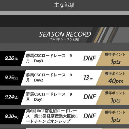
主な戦績
SEASON RECORD
2021年シーズン戦績
獲得ポイント
群⾺CSCロードレース 9
DNF
9.26
1
(日)
月 Day3
pts
獲得ポイント
群⾺CSCロードレース 9
13
9.25
40
(土)
月 Day2
位
pts
獲得ポイント
群⾺CSCロードレース 9
DNF
9.24
1
(金)
月 Day1
pts
第6回JBCF南魚沼ロードレー
獲得ポイント
DNF
9.20
ス 第55回経済産業大臣旗ロ
1
(月)
pts
ードチャンピオンシップ