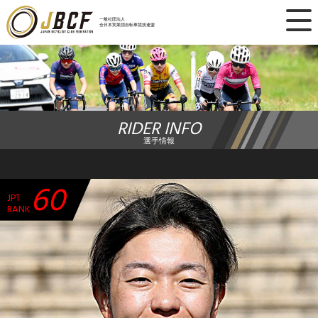
×
一般社団法人
全日本実業団自転車競技連盟
ニュース
レース日程
RIDER INFO
ランキング
選手情報
レース結果
60
JPT
チーム・選手
RANK
競技ガイド
加盟・登録
エントリー