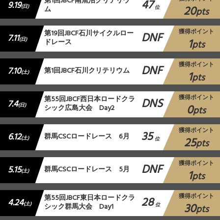
第1回JBCF南魚沼クリテリウ
47
9.19
20
(日)
ム
位
pts
獲得ポイント
第19回JBCF石川サイクルロー
DNF
7.11
1
(日)
ドレース
pts
獲得ポイント
DNF
7.10
第1回JBCF石川クリテリウム
1
(土)
pts
獲得ポイント
第55回JBCF西日本ロードクラ
DNS
7.4
0
(日)
シック広島大会 Day2
pts
獲得ポイント
35
6.12
群⾺CSCロードレース 6月
25
(土)
位
pts
獲得ポイント
DNF
5.15
群馬CSCロードレース 5月
1
(土)
pts
獲得ポイント
第55回JBCF東日本ロードクラ
28
4.24
30
(土)
シック群馬大会 Day1
位
pts