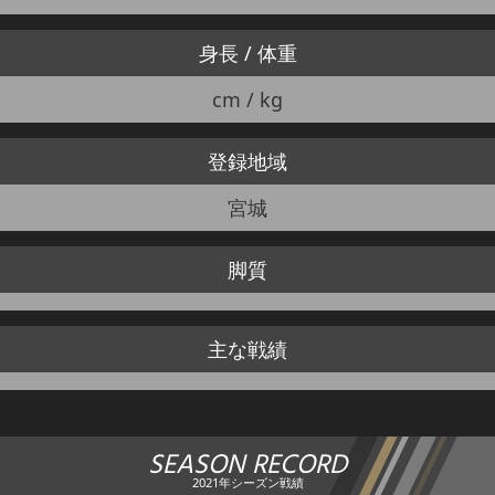
身長 / 体重
cm / kg
登録地域
宮城
脚質
主な戦績
SEASON RECORD
2021年シーズン戦績