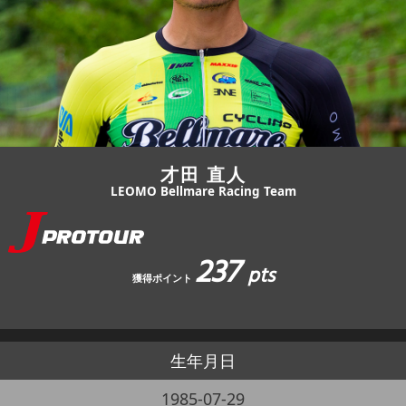
JBCF ROAD SERIESとは
才田 直人
LEOMO Bellmare Racing Team
237
pts
獲得ポイント
生年月日
1985-07-29