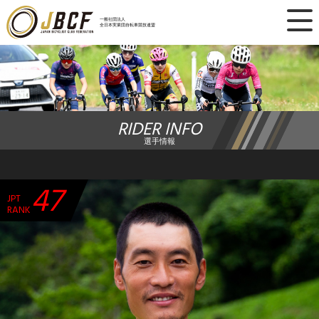
×
一般社団法人
全日本実業団自転車競技連盟
ニュース
レース日程
RIDER INFO
ランキング
選手情報
レース結果
47
JPT
チーム・選手
RANK
競技ガイド
加盟・登録
エントリー