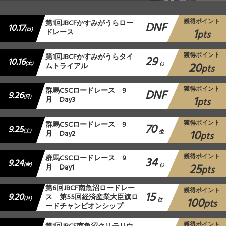
獲得ポイント
第1回JBCFかすみがうらロー
DNF
10.17
1
(日)
ドレース
pts
獲得ポイント
第1回JBCFかすみがうらタイ
29
10.16
20
(土)
ムトライアル
位
pts
獲得ポイント
群⾺CSCロードレース 9
DNF
9.26
1
(日)
月 Day3
pts
獲得ポイント
群⾺CSCロードレース 9
70
9.25
10
(土)
月 Day2
位
pts
獲得ポイント
群⾺CSCロードレース 9
34
9.24
25
(金)
月 Day1
位
pts
第6回JBCF南魚沼ロードレー
獲得ポイント
15
9.20
ス 第55回経済産業大臣旗ロ
100
(月)
位
pts
ードチャンピオンシップ
獲得ポイント