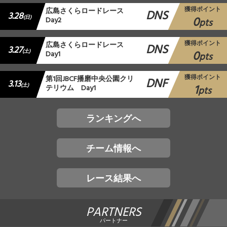
獲得ポイント
広島さくらロードレース
DNS
3.28
0
(日)
Day2
pts
獲得ポイント
広島さくらロードレース
DNS
3.27
0
(土)
Day1
pts
獲得ポイント
第1回JBCF播磨中央公園クリ
DNF
3.13
1
(土)
テリウム Day1
pts
ランキングへ
チーム情報へ
レース結果へ
PARTNERS
パートナー